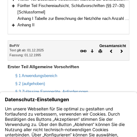
Bereich erweitern
Fünfter Teil Fischereiaufsicht, Schlußvorschriften (§§ 27–30)
Bereich erweitern
[Schlussformel]
Anhang I Tabelle zur Berechnung der Netzhöhe nach Anzahl der Maschen
Anhang II
Bereich erweitern
Inhalt
BoFiV
Gesamtansicht
Text gilt ab: 01.12.2025
Download
Drucken
Vorheriges
Nächste
Fassung: 01.12.1995
Dokument
Dokume
Erster Teil Allgemeine Vorschriften
§ 1 Anwendungsbereich
§ 2 (aufgehoben)
§ 3 Zulässige Fanggeräte, Anforderungen
§ 4 Überprüfung und Kennzeichnung der Fanggeräte
§ 5 Mitführen und Verwendung von Fanggeräten
§ 6 (aufgehoben)
Bayern.de