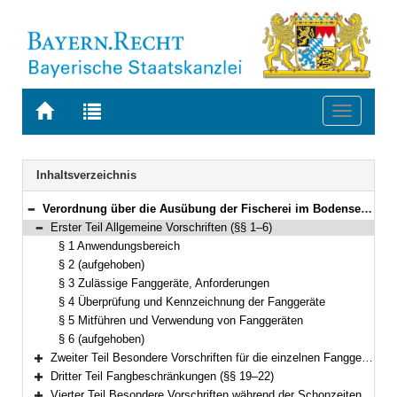
Zur
Zur
Toggle
Startseite
Trefferliste
navigati
von
der
BAYERN.RECHT
letzten
Navigation
Inhaltsverzeichnis
Suche
Verordnung über die Ausübung der Fischerei im Bodensee (Bodenseefischereiverordnung – BoFiV) Vom 1. Dezember 1995 (GVBl. S. 825) BayRS 793-7-L (§§ 1–30)
Bereich reduzieren
Erster Teil Allgemeine Vorschriften (§§ 1–6)
Bereich reduzieren
§ 1 Anwendungsbereich
§ 2 (aufgehoben)
§ 3 Zulässige Fanggeräte, Anforderungen
§ 4 Überprüfung und Kennzeichnung der Fanggeräte
§ 5 Mitführen und Verwendung von Fanggeräten
§ 6 (aufgehoben)
Zweiter Teil Besondere Vorschriften für die einzelnen Fanggeräte (§§ 7–18)
Bereich erweitern
Dritter Teil Fangbeschränkungen (§§ 19–22)
Bereich erweitern
Vierter Teil Besondere Vorschriften während der Schonzeiten (§§ 23–26)