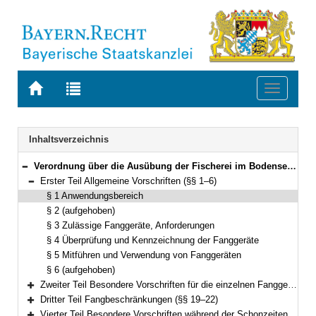
Zur
Zur
Toggle
Startseite
Trefferliste
navigati
von
der
BAYERN.RECHT
letzten
Navigation
Inhaltsverzeichnis
Suche
Verordnung über die Ausübung der Fischerei im Bodensee (Bodenseefischereiverordnung – BoFiV) Vom 1. Dezember 1995 (GVBl. S. 825) BayRS 793-7-L (§§ 1–30)
Bereich reduzieren
Erster Teil Allgemeine Vorschriften (§§ 1–6)
Bereich reduzieren
§ 1 Anwendungsbereich
§ 2 (aufgehoben)
§ 3 Zulässige Fanggeräte, Anforderungen
§ 4 Überprüfung und Kennzeichnung der Fanggeräte
§ 5 Mitführen und Verwendung von Fanggeräten
§ 6 (aufgehoben)
Zweiter Teil Besondere Vorschriften für die einzelnen Fanggeräte (§§ 7–18)
Bereich erweitern
Dritter Teil Fangbeschränkungen (§§ 19–22)
Bereich erweitern
Vierter Teil Besondere Vorschriften während der Schonzeiten (§§ 23–26)