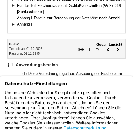
Bereich erweitern
Fünfter Teil Fischereiaufsicht, Schlußvorschriften (§§ 27–30)
Bereich erweitern
[Schlussformel]
Anhang I Tabelle zur Berechnung der Netzhöhe nach Anzahl der Maschen
Anhang II
Bereich erweitern
Inhalt
BoFiV
Gesamtansicht
Text gilt ab: 01.12.2025
Download
Drucken
Vorheriges
Nächste
Fassung: 01.12.1995
Dokument
Dokume
§ 1
Anwendungsbereich
(1) Diese Verordnung regelt die Ausübung der Fischerei im
Bodensee (Obersee einschließlich des Überlinger Sees).
(2) Die Vorschriften der Verordnung zur Ausführung des
Bayerischen Fischereigesetzes finden Anwendung, soweit
diese Verordnung nichts anderes bestimmt.
Bayern.de
BayernPortal