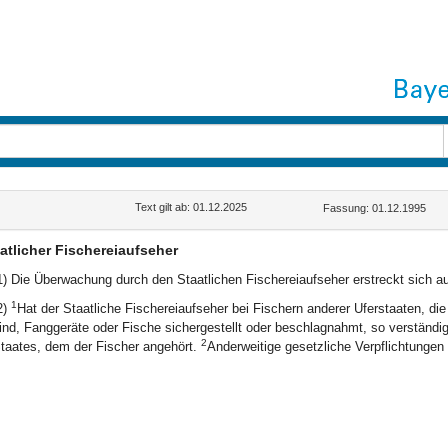
Text gilt ab: 01.12.2025
Fassung: 01.12.1995
atlicher Fischereiaufseher
1) Die Überwachung durch den Staatlichen Fischereiaufseher erstreckt sich auf
1
2)
Hat der Staatliche Fischereiaufseher bei Fischern anderer Uferstaaten, d
ind, Fanggeräte oder Fische sichergestellt oder beschlagnahmt, so verständig
2
taates, dem der Fischer angehört.
Anderweitige gesetzliche Verpflichtungen 