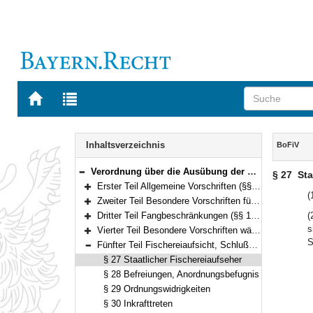
Zur
Zur
Startseite
Trefferliste
von
der
Navigation
BAYERN.RECHT
letzten
Inhalt
Inhaltsverzeichnis
BoFiV
Suche
Verordnung über die Ausübung der Fischerei im Bodensee (Bodenseefischereiverordnung – BoFiV) Vom 1. Dezember 1995 (GVBl. S. 825) BayRS 793-7-L (§§ 1–30)
§ 27
Sta
Bereich reduzieren
Erster Teil Allgemeine Vorschriften (§§ 1–6)
Bereich erweitern
(
Zweiter Teil Besondere Vorschriften für die einzelnen Fanggeräte (§§ 7–18)
Bereich erweitern
Dritter Teil Fangbeschränkungen (§§ 19–22)
(
Bereich erweitern
s
Vierter Teil Besondere Vorschriften während der Schonzeiten (§§ 23–26)
Bereich erweitern
S
Fünfter Teil Fischereiaufsicht, Schlußvorschriften (§§ 27–30)
Bereich reduzieren
§ 27 Staatlicher Fischereiaufseher
§ 28 Befreiungen, Anordnungsbefugnis
§ 29 Ordnungswidrigkeiten
§ 30 Inkrafttreten