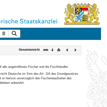
Suche ausführen
Suche zurücksetzen
Download
Drucken
Vorheriges
Nächstes
Gesamtansicht
Dokument
Dokument
 alle angetroffenen Fischer und die Fischhändler.
ie nicht Deutsche im Sinn des Art. 116 des Grundgesetzes
t er hiervon unverzüglich den Fischereiaufseher des
bleiben unberührt.