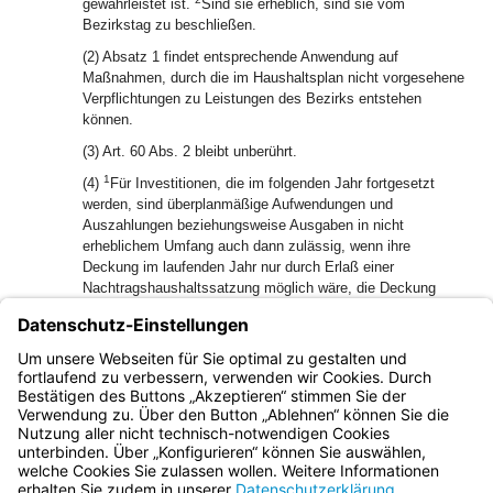
gewährleistet ist.
Sind sie erheblich, sind sie vom
Bezirkstag zu beschließen.
(2) Absatz 1 findet entsprechende Anwendung auf
Maßnahmen, durch die im Haushaltsplan nicht vorgesehene
Verpflichtungen zu Leistungen des Bezirks entstehen
können.
(3) Art. 60 Abs. 2 bleibt unberührt.
1
(4)
Für Investitionen, die im folgenden Jahr fortgesetzt
werden, sind überplanmäßige Aufwendungen und
Auszahlungen beziehungsweise Ausgaben in nicht
erheblichem Umfang auch dann zulässig, wenn ihre
Deckung im laufenden Jahr nur durch Erlaß einer
Nachtragshaushaltssatzung möglich wäre, die Deckung
2
aber im folgenden Jahr gewährleistet ist.
Hierüber
entscheidet der Bezirkstag.
(5) Der Bezirkstag kann Richtlinien über die Abgrenzungen
aufstellen.
Bayern.de
BayernPortal