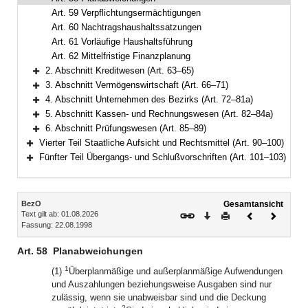
Art. 59 Verpflichtungsermächtigungen
Art. 60 Nachtragshaushaltssatzungen
Art. 61 Vorläufige Haushaltsführung
Art. 62 Mittelfristige Finanzplanung
2. Abschnitt Kreditwesen (Art. 63–65)
Bereich erweitern
3. Abschnitt Vermögenswirtschaft (Art. 66–71)
Bereich erweitern
4. Abschnitt Unternehmen des Bezirks (Art. 72–81a)
Bereich erweitern
5. Abschnitt Kassen- und Rechnungswesen (Art. 82–84a)
Bereich erweitern
6. Abschnitt Prüfungswesen (Art. 85–89)
Bereich erweitern
Vierter Teil Staatliche Aufsicht und Rechtsmittel (Art. 90–100)
Bereich erweitern
Fünfter Teil Übergangs- und Schlußvorschriften (Art. 101–103)
Bereich erweitern
Inhalt
BezO
Gesamtansicht
Text gilt ab: 01.08.2026
Download
Drucken
Vorheriges
Nächste
Fassung: 22.08.1998
Dokument
Dokume
Art. 58
Planabweichungen
1
(1)
Überplanmäßige und außerplanmäßige Aufwendungen
und Auszahlungen beziehungsweise Ausgaben sind nur
zulässig, wenn sie unabweisbar sind und die Deckung
2