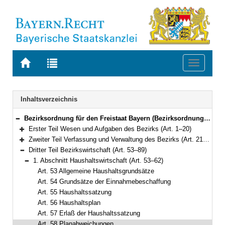
Zur
Zur
Toggle
Startseite
Trefferliste
navigati
von
der
BAYERN.RECHT
letzten
Navigation
Inhaltsverzeichnis
Suche
Bezirksordnung für den Freistaat Bayern (Bezirksordnung – BezO) in der Fassung der Bekanntmachung vom 22. August 1998 (GVBl. S. 850) BayRS 2020-4-2-I (Art. 1–103)
Bereich reduzieren
Erster Teil Wesen und Aufgaben des Bezirks (Art. 1–20)
Bereich erweitern
Zweiter Teil Verfassung und Verwaltung des Bezirks (Art. 21–52)
Bereich erweitern
Dritter Teil Bezirkswirtschaft (Art. 53–89)
Bereich reduzieren
1. Abschnitt Haushaltswirtschaft (Art. 53–62)
Bereich reduzieren
Art. 53 Allgemeine Haushaltsgrundsätze
Art. 54 Grundsätze der Einnahmebeschaffung
Art. 55 Haushaltssatzung
Art. 56 Haushaltsplan
Art. 57 Erlaß der Haushaltssatzung
Art. 58 Planabweichungen