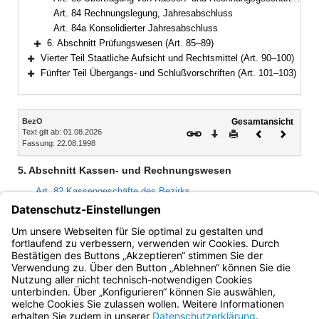
Art. 84 Rechnungslegung, Jahresabschluss
Art. 84a Konsolidierter Jahresabschluss
6. Abschnitt Prüfungswesen (Art. 85–89)
Bereich erweitern
Vierter Teil Staatliche Aufsicht und Rechtsmittel (Art. 90–100)
Bereich erweitern
Fünfter Teil Übergangs- und Schlußvorschriften (Art. 101–103)
Bereich erweitern
Inhalt
BezO
Gesamtansicht
Text gilt ab: 01.08.2026
Download
Drucken
Vorheriges
Nächste
Fassung: 22.08.1998
Dokument
Dokume
5. Abschnitt Kassen- und Rechnungswesen
Art. 82 Kassengeschäfte des Bezirks
Art. 83 Übertragung von Kassen- und Rechnungsgeschäften
Art. 84 Rechnungslegung, Jahresabschluss
Art. 84a Konsolidierter Jahresabschluss
Bayern.de
BayernPortal