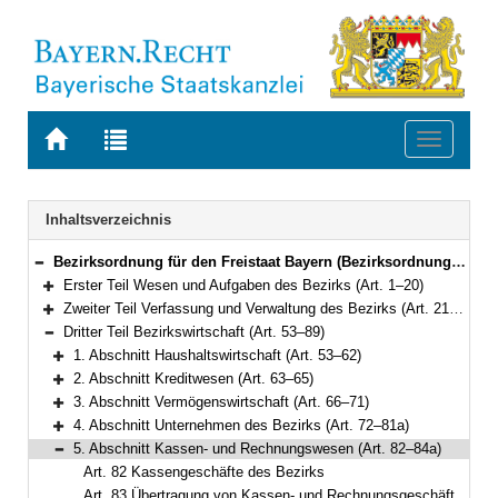
Zur
Zur
Toggle
Startseite
Trefferliste
navigati
von
der
BAYERN.RECHT
letzten
Navigation
Inhaltsverzeichnis
Suche
Bezirksordnung für den Freistaat Bayern (Bezirksordnung – BezO) in der Fassung der Bekanntmachung vom 22. August 1998 (GVBl. S. 850) BayRS 2020-4-2-I (Art. 1–103)
Bereich reduzieren
Erster Teil Wesen und Aufgaben des Bezirks (Art. 1–20)
Bereich erweitern
Zweiter Teil Verfassung und Verwaltung des Bezirks (Art. 21–52)
Bereich erweitern
Dritter Teil Bezirkswirtschaft (Art. 53–89)
Bereich reduzieren
1. Abschnitt Haushaltswirtschaft (Art. 53–62)
Bereich erweitern
2. Abschnitt Kreditwesen (Art. 63–65)
Bereich erweitern
3. Abschnitt Vermögenswirtschaft (Art. 66–71)
Bereich erweitern
4. Abschnitt Unternehmen des Bezirks (Art. 72–81a)
Bereich erweitern
5. Abschnitt Kassen- und Rechnungswesen (Art. 82–84a)
Bereich reduzieren
Art. 82 Kassengeschäfte des Bezirks
Art. 83 Übertragung von Kassen- und Rechnungsgeschäften