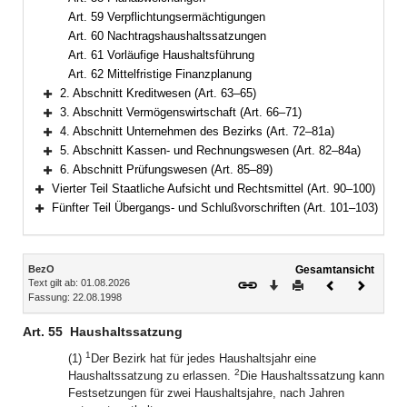
Art. 59 Verpflichtungsermächtigungen
Art. 60 Nachtragshaushaltssatzungen
Art. 61 Vorläufige Haushaltsführung
Art. 62 Mittelfristige Finanzplanung
2. Abschnitt Kreditwesen (Art. 63–65)
Bereich erweitern
3. Abschnitt Vermögenswirtschaft (Art. 66–71)
Bereich erweitern
4. Abschnitt Unternehmen des Bezirks (Art. 72–81a)
Bereich erweitern
5. Abschnitt Kassen- und Rechnungswesen (Art. 82–84a)
Bereich erweitern
6. Abschnitt Prüfungswesen (Art. 85–89)
Bereich erweitern
Vierter Teil Staatliche Aufsicht und Rechtsmittel (Art. 90–100)
Bereich erweitern
Fünfter Teil Übergangs- und Schlußvorschriften (Art. 101–103)
Bereich erweitern
Inhalt
BezO
Gesamtansicht
Text gilt ab: 01.08.2026
Download
Drucken
Vorheriges
Nächste
Fassung: 22.08.1998
Dokument
Dokume
Art. 55
Haushaltssatzung
1
(1)
Der Bezirk hat für jedes Haushaltsjahr eine
2
Haushaltssatzung zu erlassen.
Die Haushaltssatzung kann
Festsetzungen für zwei Haushaltsjahre, nach Jahren