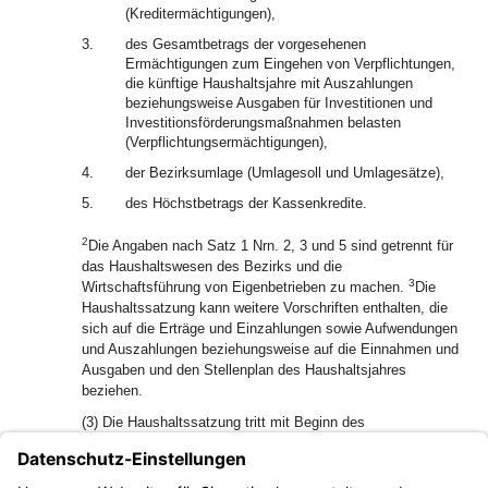
(Kreditermächtigungen),
3.
des Gesamtbetrags der vorgesehenen
Ermächtigungen zum Eingehen von Verpflichtungen,
die künftige Haushaltsjahre mit Auszahlungen
beziehungsweise Ausgaben für Investitionen und
Investitionsförderungsmaßnahmen belasten
(Verpflichtungsermächtigungen),
4.
der Bezirksumlage (Umlagesoll und Umlagesätze),
5.
des Höchstbetrags der Kassenkredite.
2
Die Angaben nach Satz 1 Nrn. 2, 3 und 5 sind getrennt für
das Haushaltswesen des Bezirks und die
3
Wirtschaftsführung von Eigenbetrieben zu machen.
Die
Haushaltssatzung kann weitere Vorschriften enthalten, die
sich auf die Erträge und Einzahlungen sowie Aufwendungen
und Auszahlungen beziehungsweise auf die Einnahmen und
Ausgaben und den Stellenplan des Haushaltsjahres
beziehen.
(3) Die Haushaltssatzung tritt mit Beginn des
Haushaltsjahres in Kraft und gilt für das Haushaltsjahr.
(4) Haushaltsjahr ist das Kalenderjahr, soweit für einzelne