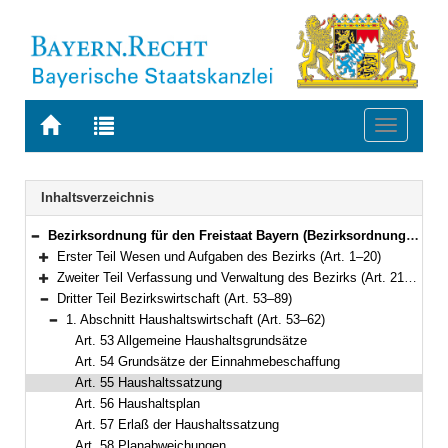
Zur
Zur
Toggle
Startseite
Trefferliste
navigati
von
der
BAYERN.RECHT
letzten
Navigation
Inhaltsverzeichnis
Suche
Bezirksordnung für den Freistaat Bayern (Bezirksordnung – BezO) in der Fassung der Bekanntmachung vom 22. August 1998 (GVBl. S. 850) BayRS 2020-4-2-I (Art. 1–103)
Bereich reduzieren
Erster Teil Wesen und Aufgaben des Bezirks (Art. 1–20)
Bereich erweitern
Zweiter Teil Verfassung und Verwaltung des Bezirks (Art. 21–52)
Bereich erweitern
Dritter Teil Bezirkswirtschaft (Art. 53–89)
Bereich reduzieren
1. Abschnitt Haushaltswirtschaft (Art. 53–62)
Bereich reduzieren
Art. 53 Allgemeine Haushaltsgrundsätze
Art. 54 Grundsätze der Einnahmebeschaffung
Art. 55 Haushaltssatzung
Art. 56 Haushaltsplan
Art. 57 Erlaß der Haushaltssatzung
Art. 58 Planabweichungen