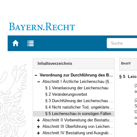
Zur
Zur
Startseite
Trefferliste
von
der
Navigation
BAYERN.RECHT
letzten
Inhalt
Inhaltsverzeichnis
BestV
Suche
Verordnung zur Durchführung des Bestattungsgesetzes (Bestattungsverordnung – BestV) Vom 1. März 2001 (GVBl. S. 92, ber. S. 190) BayRS 2127-1-1-G (§§ 1–36)
§ 5
Leic
Bereich reduzieren
Abschnitt I Ärztliche Leichenschau (§§ 1–5)
Bereich reduzieren
(
§ 1 Veranlassung der Leichenschau
a
§ 2 Veränderungsverbot
(
§ 3 Durchführung der Leichenschau und Todesbescheinigung
S
§ 4 Nicht natürlicher Tod, ungeklärte Todesart, Leiche eines Unbekannten
G
§ 5 Leichenschau in sonstigen Fällen
o
Abschnitt II Vorbereitung der Bestattung (§§ 6–7)
w
Bereich erweitern
Abschnitt III Überführung von Leichen (§§ 8–14)
Bereich erweitern
Abschnitt IV Bestattung und Ausgrabung (§§ 15–21)
Bereich erweitern