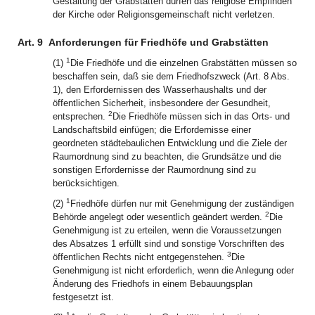
Gestaltung der Grabstätten dürfen das religiöse Empfinden
der Kirche oder Religionsgemeinschaft nicht verletzen.
Art. 9
Anforderungen für Friedhöfe und Grabstätten
1
(1)
Die Friedhöfe und die einzelnen Grabstätten müssen so
beschaffen sein, daß sie dem Friedhofszweck (Art. 8 Abs.
1), den Erfordernissen des Wasserhaushalts und der
öffentlichen Sicherheit, insbesondere der Gesundheit,
2
entsprechen.
Die Friedhöfe müssen sich in das Orts- und
Landschaftsbild einfügen; die Erfordernisse einer
geordneten städtebaulichen Entwicklung und die Ziele der
Raumordnung sind zu beachten, die Grundsätze und die
sonstigen Erfordernisse der Raumordnung sind zu
berücksichtigen.
1
(2)
Friedhöfe dürfen nur mit Genehmigung der zuständigen
2
Behörde angelegt oder wesentlich geändert werden.
Die
Genehmigung ist zu erteilen, wenn die Voraussetzungen
des Absatzes 1 erfüllt sind und sonstige Vorschriften des
3
öffentlichen Rechts nicht entgegenstehen.
Die
Genehmigung ist nicht erforderlich, wenn die Anlegung oder
Änderung des Friedhofs in einem Bebauungsplan
festgesetzt ist.
1