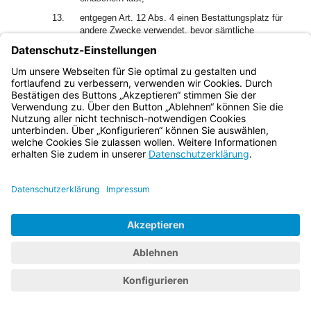
13.
entgegen Art. 12 Abs. 4 einen Bestattungsplatz für
andere Zwecke verwendet, bevor sämtliche
Ruhezeiten abgelaufen oder die Leichen und
Aschenreste Verstorbener, deren Ruhezeit noch nicht
abgelaufen ist, umgebettet worden sind,
14.
einer Rechtsverordnung nach Art. 15 bis 17
zuwiderhandelt, soweit sie für einen bestimmten
Tatbestand auf diese Bußgeldvorschrift verweist.
(2) Mit Geldbuße kann auch belegt werden, wer in den
Fällen des Absatzes 1 Nrn. 1 bis 5, 8, 9, 10 und 12 die Tat
fahrlässig begangen hat.
Art. 19
Einschränkung von Grundrechten
(1) Auf Grund dieses Gesetzes kann das Grundrecht der
Unverletzlichkeit der Wohnung eingeschränkt werden (Art.
2)
3)
13 des Grundgesetzes
, Art. 106 der Verfassung
).
(2) Für eine Maßnahme auf Grund dieses Gesetzes, die
eine Enteignung enthält, ist dem Eigentümer oder dem
sonstigen Berechtigten nach den Vorschriften des
Bayerischen Gesetzes über die entschädigungspflichtige