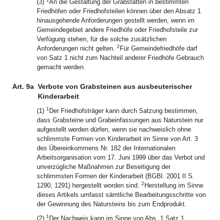
(3)
An die Gestaltung der Grabstätten in bestimmten
Friedhöfen oder Friedhofsteilen können über den Absatz 1
hinausgehende Anforderungen gestellt werden, wenn im
Gemeindegebiet andere Friedhöfe oder Friedhofsteile zur
Verfügung stehen, für die solche zusätzlichen
2
Anforderungen nicht gelten.
Für Gemeindefriedhöfe darf
von Satz 1 nicht zum Nachteil anderer Friedhöfe Gebrauch
gemacht werden.
Art. 9a
Verbote von Grabsteinen aus ausbeuterischer
Kinderarbeit
1
(1)
Der Friedhofsträger kann durch Satzung bestimmen,
dass Grabsteine und Grabeinfassungen aus Naturstein nur
aufgestellt werden dürfen, wenn sie nachweislich ohne
schlimmste Formen von Kinderarbeit im Sinne von Art. 3
des Übereinkommens Nr. 182 der Internationalen
Arbeitsorganisation vom 17. Juni 1999 über das Verbot und
unverzügliche Maßnahmen zur Beseitigung der
schlimmsten Formen der Kinderarbeit (BGBl. 2001 II S.
2
1290, 1291) hergestellt worden sind.
Herstellung im Sinne
dieses Artikels umfasst sämtliche Bearbeitungsschritte von
der Gewinnung des Natursteins bis zum Endprodukt.
1
(2)
Der Nachweis kann im Sinne von Abs. 1 Satz 1