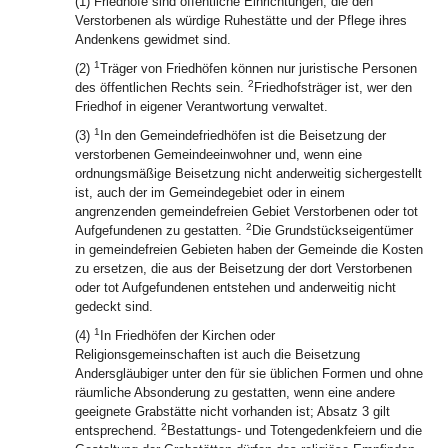
(1) Friedhöfe sind öffentliche Einrichtungen, die den
Verstorbenen als würdige Ruhestätte und der Pflege ihres
Andenkens gewidmet sind.
1
(2)
Träger von Friedhöfen können nur juristische Personen
2
des öffentlichen Rechts sein.
Friedhofsträger ist, wer den
Friedhof in eigener Verantwortung verwaltet.
1
(3)
In den Gemeindefriedhöfen ist die Beisetzung der
verstorbenen Gemeindeeinwohner und, wenn eine
ordnungsmäßige Beisetzung nicht anderweitig sichergestellt
ist, auch der im Gemeindegebiet oder in einem
angrenzenden gemeindefreien Gebiet Verstorbenen oder tot
2
Aufgefundenen zu gestatten.
Die Grundstückseigentümer
in gemeindefreien Gebieten haben der Gemeinde die Kosten
zu ersetzen, die aus der Beisetzung der dort Verstorbenen
oder tot Aufgefundenen entstehen und anderweitig nicht
gedeckt sind.
1
(4)
In Friedhöfen der Kirchen oder
Religionsgemeinschaften ist auch die Beisetzung
Andersgläubiger unter den für sie üblichen Formen und ohne
räumliche Absonderung zu gestatten, wenn eine andere
geeignete Grabstätte nicht vorhanden ist; Absatz 3 gilt
2
entsprechend.
Bestattungs- und Totengedenkfeiern und die