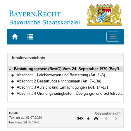
Zur
Zur
Toggle
Startseite
Trefferliste
navigati
von
der
BAYERN.RECHT
letzten
Navigation
Inhaltsverzeichnis
Suche
Bestattungsgesetz (BestG) Vom 24. September 1970 (BayRS III S. 452) BayRS 2127-1-G (Art. 1–21)
Bereich reduzieren
Abschnitt 1 Leichenwesen und Bestattung (Art. 1–6)
Bereich erweitern
Abschnitt 2 Bestattungseinrichtungen (Art. 7–13a)
Bereich erweitern
Abschnitt 3 Aufsicht und Ermächtigungen (Art. 14–17)
Bereich erweitern
Abschnitt 4 Ordnungswidrigkeiten, Übergangs- und Schlußvorschriften (Art. 18–21)
Bereich erweitern
Inhalt
BestG
Gesamtansicht
Text gilt ab: 01.07.2024
Download
Drucken
Vorheriges
Nächste
Fassung: 24.09.1970
Dokument
Dokume
(inaktiv)
(inaktiv)