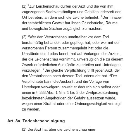
1
(1)
Zur Leichenschau dürfen der Arzt und die von ihm
zugezogenen Sachverständigen und Gehilfen jederzeit den
2
Ort betreten, an dem sich die Leiche befindet.
Der Inhaber
der tatsächlichen Gewalt hat ihnen Grundstücke, Räume
und bewegliche Sachen zugänglich zu machen.
1
(2)
Wer den Verstorbenen unmittelbar vor dem Tod
berufsmäßig behandelt oder gepflegt hat, oder wer mit der
verstorbenen Person zusammengelebt hat oder die
Umstände des Todes kennt, hat auf Verlangen des Arztes,
der die Leichenschau vornimmt, unverzüglich die zu diesem
Zweck erforderlichen Auskünfte zu erteilen und Unterlagen
2
vorzulegen.
Die gleiche Verpflichtung trifft jeden Arzt, der
3
den Verstorbenen nach dessen Tod untersucht hat.
Der
Verpflichtete kann die Auskunft und die Vorlage von
Unterlagen verweigern, soweit er dadurch sich selbst oder
einen in § 383 Abs. 1 Nrn. 1 bis 3 der Zivilprozeßordnung
bezeichneten Angehörigen der Gefahr aussetzen würde,
wegen einer Straftat oder einer Ordnungswidrigkeit verfolgt
zu werden.
Art. 3a
Todesbescheinigung
(1) Der Arzt hat über die Leichenschau eine