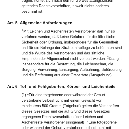
tragen, richtet sich nach den für die Bestattungskosten
geltenden Rechtsvorschriften, soweit nichts anderes
bestimmt ist.
Art. 5
Allgemeine Anforderungen
1
Mit Leichen und Aschenresten Verstorbener darf nur so
verfahren werden, daß keine Gefahren für die öffentliche
Sicherheit oder Ordnung, insbesondere für die Gesundheit
und für die Belange der Strafrechtspflege zu befürchten sind
und die Würde des Verstorbenen und das sittliche
2
Empfinden der Allgemeinheit nicht verletzt werden.
Das gilt
insbesondere für die Bestattung, die Leichenschau, die
Bergung, Verwahrung, Einsargung, Aufbahrung, Beförderung
und die Entfernung aus einer Grabstätte (Ausgrabung).
Art. 6
Tot- und Fehlgeburten, Körper- und Leichenteile
1
(1)
Für eine totgeborene oder während der Geburt
verstorbene Leibesfrucht mit einem Gewicht von
mindestens 500 Gramm (Totgeburt) gelten die Vorschriften
dieses Gesetzes und die auf Grund dieses Gesetzes
ergangenen Rechtsvorschriften über Leichen und
2
Aschenreste Verstorbener sinngemäß.
Eine totgeborene
oder während der Geburt verstorbene Leibesfrucht mit