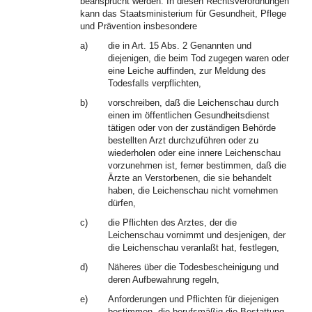
beansprucht werden. In diesen Rechtsverordnungen
kann das Staatsministerium für Gesundheit, Pflege
und Prävention insbesondere
a)
die in Art. 15 Abs. 2 Genannten und
diejenigen, die beim Tod zugegen waren oder
eine Leiche auffinden, zur Meldung des
Todesfalls verpflichten,
b)
vorschreiben, daß die Leichenschau durch
einen im öffentlichen Gesundheitsdienst
tätigen oder von der zuständigen Behörde
bestellten Arzt durchzuführen oder zu
wiederholen oder eine innere Leichenschau
vorzunehmen ist, ferner bestimmen, daß die
Ärzte an Verstorbenen, die sie behandelt
haben, die Leichenschau nicht vornehmen
dürfen,
c)
die Pflichten des Arztes, der die
Leichenschau vornimmt und desjenigen, der
die Leichenschau veranlaßt hat, festlegen,
d)
Näheres über die Todesbescheinigung und
deren Aufbewahrung regeln,
e)
Anforderungen und Pflichten für diejenigen
bestimmen, die berufsmäßig die Bestattung