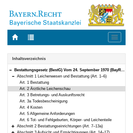
Zur
Zur
Toggle
Startseite
Trefferliste
navigati
von
der
BAYERN.RECHT
letzten
Navigation
Inhaltsverzeichnis
Suche
Bestattungsgesetz (BestG) Vom 24. September 1970 (BayRS III S. 452) BayRS 2127-1-G (Art. 1–21)
Bereich reduzieren
Abschnitt 1 Leichenwesen und Bestattung (Art. 1–6)
Bereich reduzieren
Art. 1 Bestattung
Art. 2 Ärztliche Leichenschau
Art. 3 Betretungs- und Auskunftsrecht
Art. 3a Todesbescheinigung
Art. 4 Kosten
Art. 5 Allgemeine Anforderungen
Art. 6 Tot- und Fehlgeburten, Körper- und Leichenteile
Abschnitt 2 Bestattungseinrichtungen (Art. 7–13a)
Bereich erweitern
Abschnitt 3 Aufsicht und Ermächtigungen (Art. 14–17)