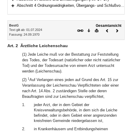
Bereich erweitern
Abschnitt 4 Ordnungswidrigkeiten, Übergangs- und Schlußvorschriften (Art. 18–21)
Bereich erweitern
Inhalt
BestG
Gesamtansicht
Text gilt ab: 01.07.2024
Download
Drucken
Vorheriges
Nächste
Fassung: 24.09.1970
Dokument
Dokume
Art. 2
Ärztliche Leichenschau
(1) Jede Leiche muß vor der Bestattung zur Feststellung
des Todes, der Todesart (natürlicher oder nicht natürlicher
Tod) und der Todesursache von einem Arzt untersucht
werden (Leichenschau).
1
(2)
Auf Verlangen eines jeden auf Grund des Art. 15 zur
Veranlassung der Leichenschau Verpflichteten oder einer
nach Art. 14 Abs. 2 zuständigen Stelle oder deren
Beauftragten sind zur Leichenschau verpflichtet,
1.
jeder Arzt, der in dem Gebiet der
Kreisverwaltungsbehörde, in dem sich die Leiche
befindet, oder in dem Gebiet einer angrenzenden
kreisfreien Gemeinde niedergelassen ist,
2.
in Krankenhäusern und Entbindungsheimen