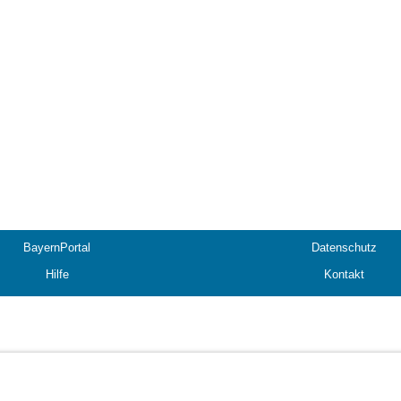
BayernPortal
Datenschutz
Hilfe
Kontakt