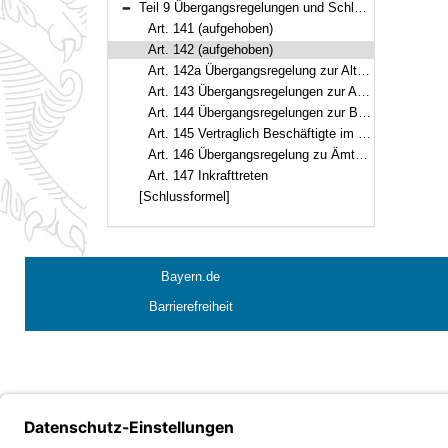
Teil 9 Übergangsregelungen und Schlussvorschriften (Art. 141–147)
Bereich reduzieren
Art. 141 (aufgehoben)
Art. 142 (aufgehoben)
Art. 142a Übergangsregelung zur Altersteilzeit
Art. 143 Übergangsregelungen zur Anhebung der Altersgrenzen
Art. 144 Übergangsregelungen zur Beihilfe
Art. 145 Vertraglich Beschäftigte im öffentlichen Dienst
Art. 146 Übergangsregelung zu Ämtern mit leitender Funktion im Beamtenverhältnis auf Zeit und auf Probe
Art. 147 Inkrafttreten
[Schlussformel]
Bayern.de
Barrierefreiheit