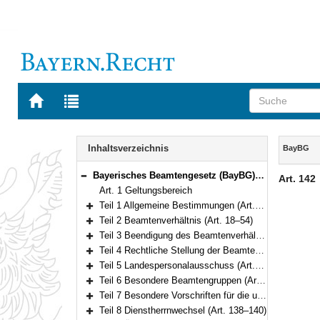
Zur
Zur
Startseite
Trefferliste
von
der
Navigation
BAYERN.RECHT
letzten
Inhalt
Inhaltsverzeichnis
BayBG
Suche
Bayerisches Beamtengesetz (BayBG) Vom 29. Juli 2008 (GVBl. S. 500) BayRS 2030-1-1-F (Art. 1–147)
Art. 142
Bereich reduzieren
Art. 1 Geltungsbereich
Teil 1 Allgemeine Bestimmungen (Art. 2–17)
Bereich erweitern
Teil 2 Beamtenverhältnis (Art. 18–54)
Bereich erweitern
Teil 3 Beendigung des Beamtenverhältnisses (Art. 55–72)
Bereich erweitern
Teil 4 Rechtliche Stellung der Beamten und Beamtinnen (Art. 73–111)
Bereich erweitern
Teil 5 Landespersonalausschuss (Art. 112–120)
Bereich erweitern
Teil 6 Besondere Beamtengruppen (Art. 121–134)
Bereich erweitern
Teil 7 Besondere Vorschriften für die unter der Aufsicht des Staates stehenden Körperschaften, Anstalten und Stiftungen des öffentlichen Rechts (Art. 135–137)
Bereich erweitern
Teil 8 Dienstherrnwechsel (Art. 138–140)
Bereich erweitern