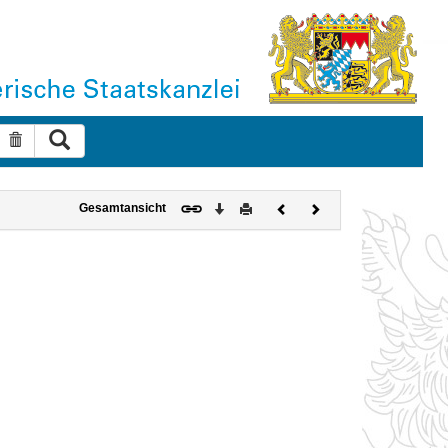
Suche ausführen
Suche zurücksetzen
Download
Drucken
Vorheriges
Nächstes
Gesamtansicht
Dokument
Dokument