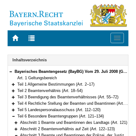
Zur
Zur
Toggle
Startseite
Trefferliste
navigati
von
der
BAYERN.RECHT
letzten
Navigation
Inhaltsverzeichnis
Suche
Bayerisches Beamtengesetz (BayBG) Vom 29. Juli 2008 (GVBl. S. 500) BayRS 2030-1-1-F (Art. 1–147)
Bereich reduzieren
Art. 1 Geltungsbereich
Teil 1 Allgemeine Bestimmungen (Art. 2–17)
Bereich erweitern
Teil 2 Beamtenverhältnis (Art. 18–54)
Bereich erweitern
Teil 3 Beendigung des Beamtenverhältnisses (Art. 55–72)
Bereich erweitern
Teil 4 Rechtliche Stellung der Beamten und Beamtinnen (Art. 73–111)
Bereich erweitern
Teil 5 Landespersonalausschuss (Art. 112–120)
Bereich erweitern
Teil 6 Besondere Beamtengruppen (Art. 121–134)
Bereich reduzieren
Abschnitt 1 Beamte und Beamtinnen des Landtags (Art. 121)
Bereich erweitern
Abschnitt 2 Beamtenverhältnis auf Zeit (Art. 122–123)
Bereich erweitern
Abschnitt 3 Beamte und Beamtinnen der Polizei, der Justizvollzugsanstalten, der weiteren speziellen Hafteinrichtungen, des Landesamts für Verfassungsschutz, der Feuerwehren und Notariatsbeamte und Notariatsbeamtinnen (Art. 124–133)