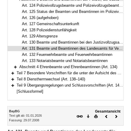
Bereich reduzieren
Art. 124 Polizeivollzugsbeamte und Polizeivollzugsbeamtinnen
Art. 125 Status der Beamten und Beamtinnen im Polizeivollzugsdienst in Ausbildung
Art. 126 (aufgehoben)
Art. 127 Gemeinschaftsunterkunft
Art. 128 Polizeidienstunfähigkeit
Art. 129 Altersgrenze
Art. 130 Beamte und Beamtinnen bei den Justizvollzugsanstalten und den weiteren speziellen Hafteinrichtungen
Art. 131 Beamte und Beamtinnen des Landesamts für Verfassungsschutz
Art. 132 Feuerwehrbeamte und Feuerwehrbeamtinnen
Art. 133 Notariatsbeamte und Notariatsbeamtinnen
Abschnitt 4 Ehrenbeamte und Ehrenbeamtinnen (Art. 134)
Bereich erweitern
Teil 7 Besondere Vorschriften für die unter der Aufsicht des Staates stehenden Körperschaften, Anstalten und Stiftungen des öffentlichen Rechts (Art. 135–137)
Bereich erweitern
Teil 8 Dienstherrnwechsel (Art. 138–140)
Bereich erweitern
Teil 9 Übergangsregelungen und Schlussvorschriften (Art. 141–147)
Bereich erweitern
[Schlussformel]
Inhalt
BayBG
Gesamtansicht
Text gilt ab: 01.01.2026
Download
Drucken
Vorheriges
Nächste
Fassung: 29.07.2008
Dokument
Dokume