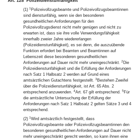
Art. 128
Polizeidienstunfähigkeit
1
(1)
Polizeivollzugsbeamte und Polizeivollzugsbeamtinnen
sind dienstunfähig, wenn sie den besonderen
gesundheitlichen Anforderungen für den
Polizeivollzugsdienst nicht mehr genügen und nicht zu
erwarten ist, dass sie ihre volle Verwendungsfähigkeit
innerhalb zweier Jahre wiedererlangen
(Polizeidienstunfähigkeit), es sei denn, die auszuübende
Funktion erfordert bei Beamten und Beamtinnen auf
Lebenszeit diese besonderen gesundheitlichen
2
Anforderungen auf Dauer nicht mehr uneingeschränkt.
Die
Polizeidienstunfähigkeit und die Erfüllung der Anforderungen
nach Satz 1 Halbsatz 2 werden auf Grund eines
3
amtsärztlichen Gutachtens festgestellt.
Bestehen Zweifel
über die Polizeidienstunfähigkeit, ist Art. 65 Abs. 2
4
5
entsprechend anzuwenden.
Art. 67 gilt entsprechend.
Für
die amtsärztliche Untersuchung der Erfüllung der
Anforderungen nach Satz 1 Halbsatz 2 gelten Sätze 3 und 4
entsprechend.
1
(2)
Wird amtsärztlich festgestellt, dass
Polizeivollzugsbeamte oder Polizeivollzugsbeamtinnen den
besonderen gesundheitlichen Anforderungen auf Dauer nicht
mehr uneingeschränkt gerecht werden, so kann ihnen eine