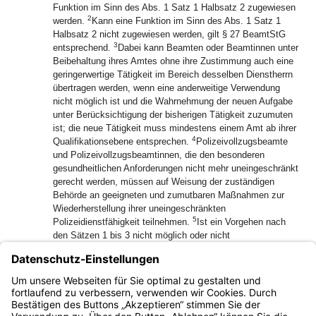
Funktion im Sinn des Abs. 1 Satz 1 Halbsatz 2 zugewiesen
2
werden.
Kann eine Funktion im Sinn des Abs. 1 Satz 1
Halbsatz 2 nicht zugewiesen werden, gilt § 27 BeamtStG
3
entsprechend.
Dabei kann Beamten oder Beamtinnen unter
Beibehaltung ihres Amtes ohne ihre Zustimmung auch eine
geringerwertige Tätigkeit im Bereich desselben Dienstherrn
übertragen werden, wenn eine anderweitige Verwendung
nicht möglich ist und die Wahrnehmung der neuen Aufgabe
unter Berücksichtigung der bisherigen Tätigkeit zuzumuten
ist; die neue Tätigkeit muss mindestens einem Amt ab ihrer
4
Qualifikationsebene entsprechen.
Polizeivollzugsbeamte
und Polizeivollzugsbeamtinnen, die den besonderen
gesundheitlichen Anforderungen nicht mehr uneingeschränkt
gerecht werden, müssen auf Weisung der zuständigen
Behörde an geeigneten und zumutbaren Maßnahmen zur
Wiederherstellung ihrer uneingeschränkten
5
Polizeidienstfähigkeit teilnehmen.
Ist ein Vorgehen nach
den Sätzen 1 bis 3 nicht möglich oder nicht
erfolgversprechend, so ist nach Abs. 3 zu verfahren.
(3) Ist nach Abs. 1 von Polizeidienstunfähigkeit
auszugehen, so finden § 26 Abs. 1 Satz 3, Abs. 2 und 3
BeamtStG entsprechende Anwendung.