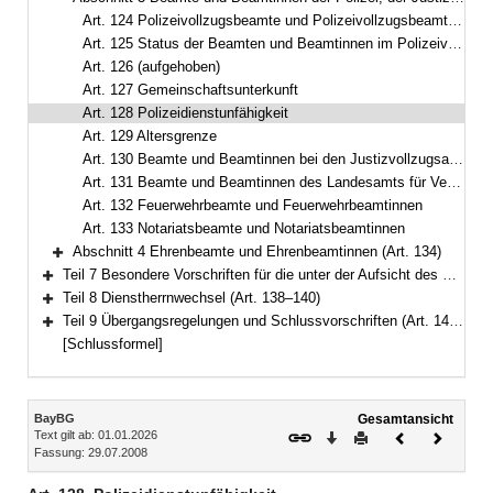
Bereich reduzieren
Art. 124 Polizeivollzugsbeamte und Polizeivollzugsbeamtinnen
Art. 125 Status der Beamten und Beamtinnen im Polizeivollzugsdienst in Ausbildung
Art. 126 (aufgehoben)
Art. 127 Gemeinschaftsunterkunft
Art. 128 Polizeidienstunfähigkeit
Art. 129 Altersgrenze
Art. 130 Beamte und Beamtinnen bei den Justizvollzugsanstalten und den weiteren speziellen Hafteinrichtungen
Art. 131 Beamte und Beamtinnen des Landesamts für Verfassungsschutz
Art. 132 Feuerwehrbeamte und Feuerwehrbeamtinnen
Art. 133 Notariatsbeamte und Notariatsbeamtinnen
Abschnitt 4 Ehrenbeamte und Ehrenbeamtinnen (Art. 134)
Bereich erweitern
Teil 7 Besondere Vorschriften für die unter der Aufsicht des Staates stehenden Körperschaften, Anstalten und Stiftungen des öffentlichen Rechts (Art. 135–137)
Bereich erweitern
Teil 8 Dienstherrnwechsel (Art. 138–140)
Bereich erweitern
Teil 9 Übergangsregelungen und Schlussvorschriften (Art. 141–147)
Bereich erweitern
[Schlussformel]
Inhalt
BayBG
Gesamtansicht
Text gilt ab: 01.01.2026
Download
Drucken
Vorheriges
Nächste
Fassung: 29.07.2008
Dokument
Dokume