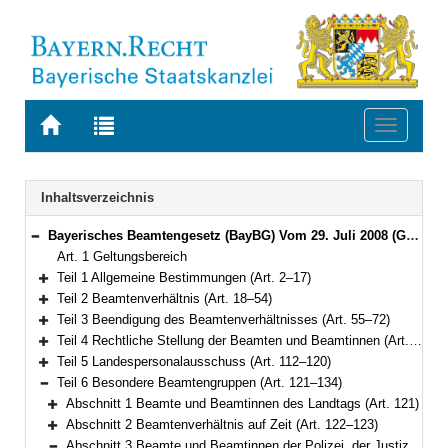
Zur
Zur
Toggle
Startseite
Trefferliste
navigati
von
der
BAYERN.RECHT
letzten
Navigation
Inhaltsverzeichnis
Suche
Bayerisches Beamtengesetz (BayBG) Vom 29. Juli 2008 (GVBl. S. 500) BayRS 2030-1-1-F (Art. 1–147)
Bereich reduzieren
Art. 1 Geltungsbereich
Teil 1 Allgemeine Bestimmungen (Art. 2–17)
Bereich erweitern
Teil 2 Beamtenverhältnis (Art. 18–54)
Bereich erweitern
Teil 3 Beendigung des Beamtenverhältnisses (Art. 55–72)
Bereich erweitern
Teil 4 Rechtliche Stellung der Beamten und Beamtinnen (Art. 73–111)
Bereich erweitern
Teil 5 Landespersonalausschuss (Art. 112–120)
Bereich erweitern
Teil 6 Besondere Beamtengruppen (Art. 121–134)
Bereich reduzieren
Abschnitt 1 Beamte und Beamtinnen des Landtags (Art. 121)
Bereich erweitern
Abschnitt 2 Beamtenverhältnis auf Zeit (Art. 122–123)
Bereich erweitern
Abschnitt 3 Beamte und Beamtinnen der Polizei, der Justizvollzugsanstalten, der weiteren speziellen Hafteinrichtungen, des Landesamts für Verfassungsschutz, der Feuerwehren und Notariatsbeamte und Notariatsbeamtinnen (Art. 124–133)