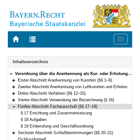
Zur
Zur
Toggle
Startseite
Trefferliste
navigati
von
der
BAYERN.RECHT
letzten
Navigation
Inhaltsverzeichnis
Suche
Verordnung über die Anerkennung als Kur- oder Erholungsort und über die Errichtung des Bayerischen Fachausschusses für Kurorte, Erholungsorte und Heilbrunnen (Bayerische Anerkennungsverordnung – BayAnerkV) Vom 17. September 1991 (GVBl. S. 343, ber. S. 371) BayRS 2024-1-1-I (§§ 1–21)
Bereich reduzieren
Erster Abschnitt Anerkennung von Kurorten (§§ 1–9)
Bereich erweitern
Zweiter Abschnitt Anerkennung von Luftkurorten und Erholungsorten (§§ 10–11)
Bereich erweitern
Dritter Abschnitt Verfahren (§§ 12–15)
Bereich erweitern
Vierter Abschnitt Verwendung der Bezeichnung (§ 16)
Bereich erweitern
Fünfter Abschnitt Fachausschuß (§§ 17–19)
Bereich reduzieren
§ 17 Errichtung und Zusammensetzung
§ 18 Aufgaben
§ 19 Einberufung und Geschäftsordnung
Sechster Abschnitt Schlußbestimmungen (§§ 20–21)
Bereich erweitern
[Schlussformel]