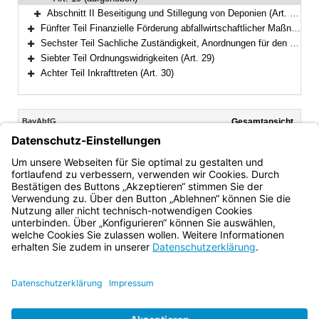
Abschnitt II Beseitigung und Stillegung von Deponien (Art. 20–22)
Bereich erweitern
Fünfter Teil Finanzielle Förderung abfallwirtschaftlicher Maßnahmen (Art. 23–24)
Bereich erweitern
Sechster Teil Sachliche Zuständigkeit, Anordnungen für den Einzelfall, Aufsicht (Art. 25–28)
Bereich erweitern
Siebter Teil Ordnungswidrigkeiten (Art. 29)
Bereich erweitern
Achter Teil Inkrafttreten (Art. 30)
Bereich erweitern
Inhalt
BayAbfG
Gesamtansicht
Text gilt ab: 01.04.2026
Download
Drucken
Vorheriges
Nächste
Fassung: 09.08.1996
Dokument
Dokume
Art. 19
(aufgehoben)
Bayern.de
BayernPortal
Datenschutz
Impressum
Barrierefreiheit