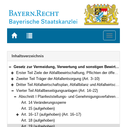
Zur
Zur
Toggle
Startseite
Trefferliste
navigati
von
der
BAYERN.RECHT
letzten
Navigation
Inhaltsverzeichnis
Suche
Gesetz zur Vermeidung, Verwertung und sonstigen Bewirtschaftung von Abfällen in Bayern (Bayerisches Abfallwirtschaftsgesetz – BayAbfG) in der Fassung der Bekanntmachung vom 9. August 1996 (GVBl. S. 396, 449) BayRS 2129-2-1-U (Art. 1–30)
Bereich reduzieren
Erster Teil Ziele der Abfallbewirtschaftung, Pflichten der öffentlichen Hand (Art. 1–2)
Bereich erweitern
Zweiter Teil Träger der Abfallentsorgung (Art. 3–10)
Bereich erweitern
Dritter Teil Abfallwirtschaftsplan, Abfallbilanz und Abfallwirtschaftskonzept (Art. 11–13)
Bereich erweitern
Vierter Teil Abfallbeseitigungsanlagen (Art. 14–22)
Bereich reduzieren
Abschnitt I Planfeststellungs- und Genehmigungsverfahren (Art. 14–19)
Bereich reduzieren
Art. 14 Veränderungssperre
Art. 15 (aufgehoben)
Art. 16–17 (aufgehoben) (Art. 16–17)
Bereich erweitern
Art. 18 (aufgehoben)
Art. 19 (aufgehoben)