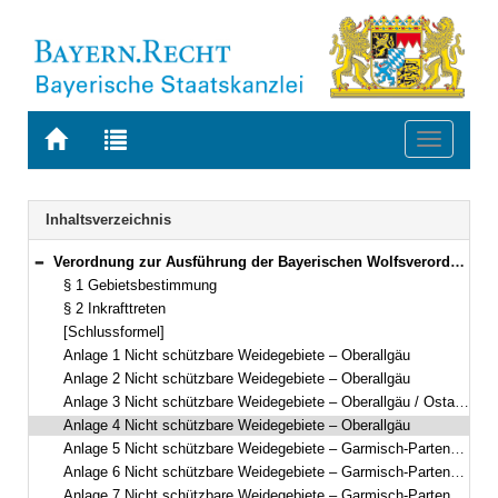
Zur
Zur
Toggle
Startseite
Trefferliste
navigati
von
der
BAYERN.RECHT
letzten
Navigation
Inhaltsverzeichnis
Suche
Verordnung zur Ausführung der Bayerischen Wolfsverordnung (AVBayWolfV) Vom 1. November 2024 (BayMBl. Nr. 521 ) BayVV Gliederungsnummer 791-1-15-U (§§ 1–2)
Bereich reduzieren
§ 1 Gebietsbestimmung
§ 2 Inkrafttreten
[Schlussformel]
Anlage 1 Nicht schützbare Weidegebiete – Oberallgäu
Anlage 2 Nicht schützbare Weidegebiete – Oberallgäu
Anlage 3 Nicht schützbare Weidegebiete – Oberallgäu / Ostallgäu
Anlage 4 Nicht schützbare Weidegebiete – Oberallgäu
Anlage 5 Nicht schützbare Weidegebiete – Garmisch-Partenkirchen / Ostallgäu
Anlage 6 Nicht schützbare Weidegebiete – Garmisch-Partenkirchen / Bad Tölz-Wolfratshausen
Anlage 7 Nicht schützbare Weidegebiete – Garmisch-Partenkirchen