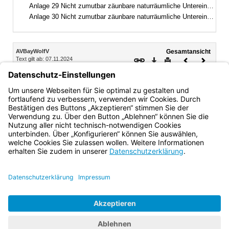
Anlage 29 Nicht zumutbar zäunbare naturräumliche Untereinheiten – Berchtesgadener Land
Anlage 30 Nicht zumutbar zäunbare naturräumliche Untereinheiten – Berchtesgadener Land
Inhalt
AVBayWolfV
Gesamtansicht
Text gilt ab: 07.11.2024
Download
Drucken
Vorheriges
Nächste
Fassung: 01.11.2024
Dokument
Dokume
Anlage 4
Nicht schützbare Weidegebiete – Oberallgäu
Anlage 4: Nicht schützbare Weidegebiete – Oberallgäu
Bayern.de
BayernPortal
Datenschutz
Impressum
Barrierefreiheit
Hilfe
Kontakt