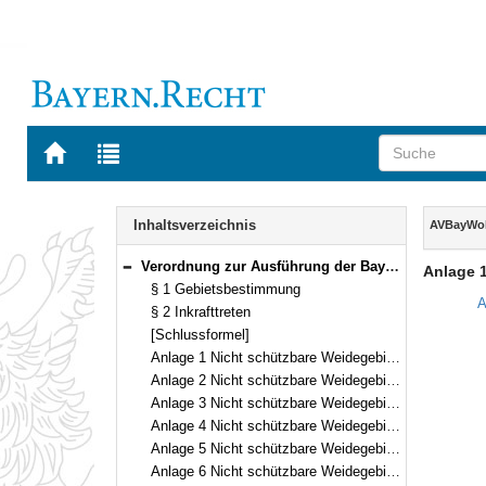
Zur
Zur
Startseite
Trefferliste
von
der
Navigation
BAYERN.RECHT
letzten
Inhalt
Inhaltsverzeichnis
AVBayWol
Suche
Verordnung zur Ausführung der Bayerischen Wolfsverordnung (AVBayWolfV) Vom 1. November 2024 (BayMBl. Nr. 521 ) BayVV Gliederungsnummer 791-1-15-U (§§ 1–2)
Anlage 
Bereich reduzieren
§ 1 Gebietsbestimmung
A
§ 2 Inkrafttreten
[Schlussformel]
Anlage 1 Nicht schützbare Weidegebiete – Oberallgäu
Anlage 2 Nicht schützbare Weidegebiete – Oberallgäu
Anlage 3 Nicht schützbare Weidegebiete – Oberallgäu / Ostallgäu
Anlage 4 Nicht schützbare Weidegebiete – Oberallgäu
Anlage 5 Nicht schützbare Weidegebiete – Garmisch-Partenkirchen / Ostallgäu
Anlage 6 Nicht schützbare Weidegebiete – Garmisch-Partenkirchen / Bad Tölz-Wolfratshausen