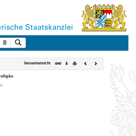
Suche ausführen
Suche zurücksetzen
Download
Drucken
Vorheriges
Nächstes
Gesamtansicht
Dokument
Dokument
rallgäu
äu