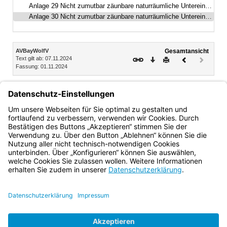
Anlage 29 Nicht zumutbar zäunbare naturräumliche Untereinheiten – Berchtesgadener Land
Anlage 30 Nicht zumutbar zäunbare naturräumliche Untereinheiten – Berchtesgadener Land
Inhalt
AVBayWolfV
Gesamtansicht
Text gilt ab: 07.11.2024
Download
Drucken
Vorheriges
Nächste
Fassung: 01.11.2024
Dokument
Dokume
(inaktiv)
Anlage 30
Nicht zumutbar zäunbare naturräumliche
Untereinheiten – Berchtesgadener Land
Anlage 30: Nicht zumutbar zäunbare naturräumliche
Untereinheiten – Berchtesgadener Land
Bayern.de
BayernPortal
Datenschutz
Impressum
Barrierefreiheit
Hilfe