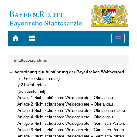
Zur
Zur
Toggle
Startseite
Trefferliste
navigati
von
der
BAYERN.RECHT
letzten
Navigation
Inhaltsverzeichnis
Suche
Verordnung zur Ausführung der Bayerischen Wolfsverordnung (AVBayWolfV) Vom 1. November 2024 (BayMBl. Nr. 521 ) BayVV Gliederungsnummer 791-1-15-U (§§ 1–2)
Bereich reduzieren
§ 1 Gebietsbestimmung
§ 2 Inkrafttreten
[Schlussformel]
Anlage 1 Nicht schützbare Weidegebiete – Oberallgäu
Anlage 2 Nicht schützbare Weidegebiete – Oberallgäu
Anlage 3 Nicht schützbare Weidegebiete – Oberallgäu / Ostallgäu
Anlage 4 Nicht schützbare Weidegebiete – Oberallgäu
Anlage 5 Nicht schützbare Weidegebiete – Garmisch-Partenkirchen / Ostallgäu
Anlage 6 Nicht schützbare Weidegebiete – Garmisch-Partenkirchen / Bad Tölz-Wolfratshausen
Anlage 7 Nicht schützbare Weidegebiete – Garmisch-Partenkirchen