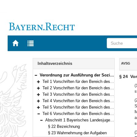
Zur
Zur
Startseite
Trefferliste
von
der
Navigation
BAYERN.RECHT
letzten
Inhalt
Inhaltsverzeichnis
AVSG
Suche
Verordnung zur Ausführung der Sozialgesetze (AVSG) Vom 2. Dezember 2008 (GVBl. S. 912, 982) BayRS 86-8-A/G (§§ 1–155)
§ 24
Vor
Bereich reduzieren
Teil 1 Vorschriften für den Bereich des Zweiten Buches Sozialgesetzbuch (§§ 1–2)
Bereich erweitern
(
Teil 2 Vorschriften für den Bereich des Vierten Buches Sozialgesetzbuch – Gemeinsame Vorschriften für die Sozialversicherung – (§§ 5–5f)
s
Bereich erweitern
Teil 3 Vorschriften für den Bereich des Fünften Buches Sozialgesetzbuch – Gesetzliche Krankenversicherung – (§§ 6–10)
Bereich erweitern
(
Teil 4 Vorschriften für den Bereich des Sechsten Buches Sozialgesetzbuch – Gesetzliche Rentenversicherung – und für den Bereich des Gesetzes über die Alterssicherung der Landwirte und des Gesetzes zur Förderung der Einstellung der landwirtschaftlichen Erwerbstätigkeit (§§ 11–15)
Bereich erweitern
S
Teil 5 Vorschriften für den Bereich des Siebten Buches Sozialgesetzbuch – Gesetzliche Unfallversicherung – (§§ 16–21)
Bereich erweitern
M
Teil 6 Vorschriften für den Bereich des Achten Buches Sozialgesetzbuch – Kinder- und Jugendhilfe – und für weitere Regelungen des Kinder- und Jugendhilferechts (§§ 22–40f)
Bereich reduzieren
a
Abschnitt 1 Bayerisches Landesjugendamt (§§ 22–31)
s
Bereich reduzieren
§ 22 Bezeichnung
(
§ 23 Wahrnehmung der Aufgaben