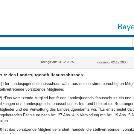
Text gilt ab: 31.12.2025
Fassung: 02.12.2008
sitz des Landesjugendhilfeausschusses
1) Der Landesjugendhilfeausschuss wählt aus seinen stimmberechtigten Mitglie
tellvertretende vorsitzende Mitglieder.
1
2)
Das vorsitzende Mitglied beruft den Landesjugendhilfeausschuss ein und l
itzungen des Landesjugendhilfeausschusses fest und bereitet die Beratungen 
3
itglieder und der Verwaltung des Landesjugendamts vor.
Es entscheidet dar
ngehörenden Fachleute nach Art. 27 Abs. 4 in Verbindung mit Art. 19 Abs. 
ollen.
3) Ist das vorsitzende Mitglied verhindert, handeln die stellvertretenden vor