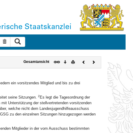
Suche ausführen
Suche zurücksetzen
Download
Drucken
Vorheriges
Nächstes
Gesamtansicht
Dokument
Dokument
dern ein vorsitzendes Mitglied und bis zu drei
2
eitet seine Sitzungen.
Es legt die Tagesordnung der
mit Unterstützung der stellvertretenden vorsitzenden
über, welche nicht dem Landesjugendhilfeausschuss
5 AGSG zu den einzelnen Sitzungen hinzugezogen werden
sitzenden Mitglieder in der vom Ausschuss bestimmten