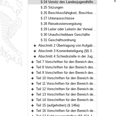
R
§ 24 Vorsitz des Landesjugendhilfeausschusses
§ 25 Sitzungen
§ 26 Beschlussfähigkeit, Beschlussfassung, Wahlen
§ 27 Unterausschüsse
§ 28 Reisekostenvergütung
§ 29 Leiter oder Leiterin der Verwaltung
§ 30 Unaufschiebbare Geschäfte
§ 31 Geschäftsordnung
Abschnitt 2 Übertragung von Aufgaben des überörtlichen Trägers der öffentlichen Jugendhilfe (§ 32)
Bereich erweitern
Abschnitt 3 Kostenbeteiligung (§§ 33–34)
Bereich erweitern
Abschnitt 4 Schiedsstelle in der Jugendhilfe (§§ 35–40f)
Bereich erweitern
Teil 7 Vorschriften für den Bereich des Neunten Buches Sozialgesetzbuch – Rehabilitation und Teilhabe Menschen mit Behinderungen – (§§ 41–41h)
Bereich erweitern
Teil 8 Vorschriften für den Bereich des Elften Buches Sozialgesetzbuch – Soziale Pflegeversicherung – (§§ 42–94)
Bereich erweitern
Teil 9 Vorschriften für den Bereich des Zwölften Buches Sozialgesetzbuch – Sozialhilfe – (§§ 98–101)
Bereich erweitern
Teil 10 Vorschriften für den Bereich der Familienleistungen (§§ 102–103)
Bereich erweitern
Teil 11 Vorschriften für den Bereich der Insolvenzordnung (§§ 104–113)
Bereich erweitern
Teil 12 Vorschriften für den Bereich des Lastenausgleichs und des Flüchtlingswesens (§§ 114–133a)
Bereich erweitern
Teil 13 Vorschriften für den Bereich des Opferentschädigungsgesetzes (§§ 134–135)
Bereich erweitern
Teil 14 Vorschriften für den Bereich des Pflegeberufegesetzes (§§ 136–146)
Bereich erweitern
Teil 15 (aufgehoben) (§ 146a)
Bereich erweitern
Teil 16 Vorschriften für den Bereich der finanziellen Ausstattung von Betreuungsvereinen zur Wahrnehmung von Querschnittsaufgaben (§§ 147–153)
Bereich erweitern