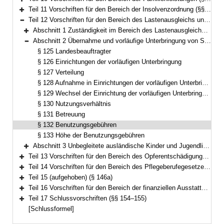
Bereich erweitern
Teil 11 Vorschriften für den Bereich der Insolvenzordnung (§§ 104–113)
Bereich erweitern
Teil 12 Vorschriften für den Bereich des Lastenausgleichs und des Flüchtlingswesens (§§ 114–133a)
Bereich reduzieren
Abschnitt 1 Zuständigkeit im Bereich des Lastenausgleichs und des Flüchtlingswesens (§§ 114–124)
Bereich erweitern
Abschnitt 2 Übernahme und vorläufige Unterbringung von Spätaussiedlern und Spätaussiedlerinnen gemäß § 8 des Bundesvertriebenengesetzes sowie von jüdischen Emigranten und Emigrantinnen (§§ 125–133)
Bereich reduzieren
§ 125 Landesbeauftragter
§ 126 Einrichtungen der vorläufigen Unterbringung
§ 127 Verteilung
§ 128 Aufnahme in Einrichtungen der vorläufigen Unterbringung; Personenkreis
§ 129 Wechsel der Einrichtung der vorläufigen Unterbringung
§ 130 Nutzungsverhältnis
§ 131 Betreuung
§ 132 Benutzungsgebühren
§ 133 Höhe der Benutzungsgebühren
Abschnitt 3 Unbegleitete ausländische Kinder und Jugendliche (§ 133a)
Bereich erweitern
Teil 13 Vorschriften für den Bereich des Opferentschädigungsgesetzes (§§ 134–135)
Bereich erweitern
Teil 14 Vorschriften für den Bereich des Pflegeberufegesetzes (§§ 136–146)
Bereich erweitern
Teil 15 (aufgehoben) (§ 146a)
Bereich erweitern
Teil 16 Vorschriften für den Bereich der finanziellen Ausstattung von Betreuungsvereinen zur Wahrnehmung von Querschnittsaufgaben (§§ 147–153)
Bereich erweitern
Teil 17 Schlussvorschriften (§§ 154–155)
Bereich erweitern
[Schlussformel]