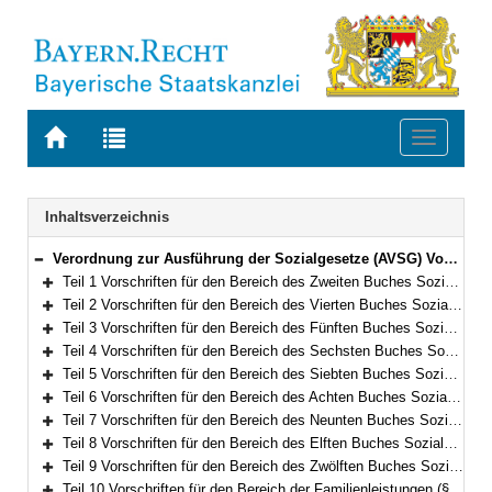
Zur
Zur
Toggle
Startseite
Trefferliste
navigati
von
der
BAYERN.RECHT
letzten
Navigation
Inhaltsverzeichnis
Suche
Verordnung zur Ausführung der Sozialgesetze (AVSG) Vom 2. Dezember 2008 (GVBl. S. 912, 982) BayRS 86-8-A/G (§§ 1–155)
Bereich reduzieren
Teil 1 Vorschriften für den Bereich des Zweiten Buches Sozialgesetzbuch (§§ 1–2)
Bereich erweitern
Teil 2 Vorschriften für den Bereich des Vierten Buches Sozialgesetzbuch – Gemeinsame Vorschriften für die Sozialversicherung – (§§ 5–5f)
Bereich erweitern
Teil 3 Vorschriften für den Bereich des Fünften Buches Sozialgesetzbuch – Gesetzliche Krankenversicherung – (§§ 6–10)
Bereich erweitern
Teil 4 Vorschriften für den Bereich des Sechsten Buches Sozialgesetzbuch – Gesetzliche Rentenversicherung – und für den Bereich des Gesetzes über die Alterssicherung der Landwirte und des Gesetzes zur Förderung der Einstellung der landwirtschaftlichen Erwerbstätigkeit (§§ 11–15)
Bereich erweitern
Teil 5 Vorschriften für den Bereich des Siebten Buches Sozialgesetzbuch – Gesetzliche Unfallversicherung – (§§ 16–21)
Bereich erweitern
Teil 6 Vorschriften für den Bereich des Achten Buches Sozialgesetzbuch – Kinder- und Jugendhilfe – und für weitere Regelungen des Kinder- und Jugendhilferechts (§§ 22–40f)
Bereich erweitern
Teil 7 Vorschriften für den Bereich des Neunten Buches Sozialgesetzbuch – Rehabilitation und Teilhabe Menschen mit Behinderungen – (§§ 41–41h)
Bereich erweitern
Teil 8 Vorschriften für den Bereich des Elften Buches Sozialgesetzbuch – Soziale Pflegeversicherung – (§§ 42–94)
Bereich erweitern
Teil 9 Vorschriften für den Bereich des Zwölften Buches Sozialgesetzbuch – Sozialhilfe – (§§ 98–101)
Bereich erweitern
Teil 10 Vorschriften für den Bereich der Familienleistungen (§§ 102–103)