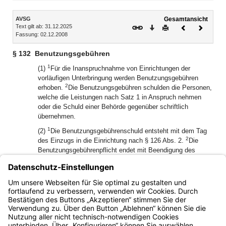
Inhalt
AVSG
Gesamtansicht
Text gilt ab: 31.12.2025
Download
Drucken
Vorheriges
Nächste
Fassung: 02.12.2008
Dokument
Dokume
§ 132
Benutzungsgebühren
1
(1)
Für die Inanspruchnahme von Einrichtungen der
vorläufigen Unterbringung werden Benutzungsgebühren
2
erhoben.
Die Benutzungsgebühren schulden die Personen,
welche die Leistungen nach Satz 1 in Anspruch nehmen
oder die Schuld einer Behörde gegenüber schriftlich
übernehmen.
1
(2)
Die Benutzungsgebührenschuld entsteht mit dem Tag
2
des Einzugs in die Einrichtung nach § 126 Abs. 2.
Die
Benutzungsgebührenpflicht endet mit Beendigung des
Nutzungsverhältnisses.
(3) Zentrale Gebührenabrechnungsstelle für die Erhebung
und Festsetzung der Benutzungsgebühren der vorläufigen
Unterbringung ist die Regierung von Unterfranken.
Bayern.de