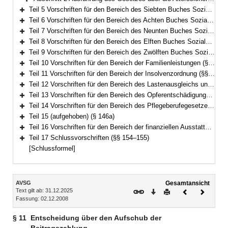
Bereich erweitern
Teil 5 Vorschriften für den Bereich des Siebten Buches Sozialgesetzbuch – Gesetzliche Unfallversicherung – (§§ 16–21)
Bereich erweitern
Teil 6 Vorschriften für den Bereich des Achten Buches Sozialgesetzbuch – Kinder- und Jugendhilfe – und für weitere Regelungen des Kinder- und Jugendhilferechts (§§ 22–40f)
Bereich erweitern
Teil 7 Vorschriften für den Bereich des Neunten Buches Sozialgesetzbuch – Rehabilitation und Teilhabe Menschen mit Behinderungen – (§§ 41–41h)
Bereich erweitern
Teil 8 Vorschriften für den Bereich des Elften Buches Sozialgesetzbuch – Soziale Pflegeversicherung – (§§ 42–94)
Bereich erweitern
Teil 9 Vorschriften für den Bereich des Zwölften Buches Sozialgesetzbuch – Sozialhilfe – (§§ 98–101)
Bereich erweitern
Teil 10 Vorschriften für den Bereich der Familienleistungen (§§ 102–103)
Bereich erweitern
Teil 11 Vorschriften für den Bereich der Insolvenzordnung (§§ 104–113)
Bereich erweitern
Teil 12 Vorschriften für den Bereich des Lastenausgleichs und des Flüchtlingswesens (§§ 114–133a)
Bereich erweitern
Teil 13 Vorschriften für den Bereich des Opferentschädigungsgesetzes (§§ 134–135)
Bereich erweitern
Teil 14 Vorschriften für den Bereich des Pflegeberufegesetzes (§§ 136–146)
Bereich erweitern
Teil 15 (aufgehoben) (§ 146a)
Bereich erweitern
Teil 16 Vorschriften für den Bereich der finanziellen Ausstattung von Betreuungsvereinen zur Wahrnehmung von Querschnittsaufgaben (§§ 147–153)
Bereich erweitern
Teil 17 Schlussvorschriften (§§ 154–155)
Bereich erweitern
[Schlussformel]
Inhalt
AVSG
Gesamtansicht
Text gilt ab: 31.12.2025
Download
Drucken
Vorheriges
Nächste
Fassung: 02.12.2008
Dokument
Dokume
§ 11
Entscheidung über den Aufschub der