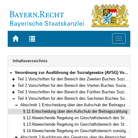
Zur
Zur
Toggle
Startseite
Trefferliste
navigati
von
der
BAYERN.RECHT
letzten
Navigation
Inhaltsverzeichnis
Suche
Verordnung zur Ausführung der Sozialgesetze (AVSG) Vom 2. Dezember 2008 (GVBl. S. 912, 982) BayRS 86-8-A/G (§§ 1–155)
Bereich reduzieren
Teil 1 Vorschriften für den Bereich des Zweiten Buches Sozialgesetzbuch (§§ 1–2)
Bereich erweitern
Teil 2 Vorschriften für den Bereich des Vierten Buches Sozialgesetzbuch – Gemeinsame Vorschriften für die Sozialversicherung – (§§ 5–5f)
Bereich erweitern
Teil 3 Vorschriften für den Bereich des Fünften Buches Sozialgesetzbuch – Gesetzliche Krankenversicherung – (§§ 6–10)
Bereich erweitern
Teil 4 Vorschriften für den Bereich des Sechsten Buches Sozialgesetzbuch – Gesetzliche Rentenversicherung – und für den Bereich des Gesetzes über die Alterssicherung der Landwirte und des Gesetzes zur Förderung der Einstellung der landwirtschaftlichen Erwerbstätigkeit (§§ 11–15)
Bereich reduzieren
Abschnitt 1 Entscheidung über den Aufschub der Beitragszahlung (§§ 11–14)
Bereich reduzieren
§ 11 Entscheidung über den Aufschub der Beitragszahlung
§ 12 Abweichende Regelung im Geschäftsbereich des Staatsministeriums der Justiz
§ 13 Abweichende Regelung im Geschäftsbereich des Staatsministeriums für Unterricht und Kultus
§ 14 Abweichende Regelung im Geschäftsbereich sonstiger oberster Dienstbehörden
Abschnitt 2 Ausführung des Gesetzes über die Alterssicherung der Landwirte und des Gesetzes zur Förderung der Einstellung landwirtschaftlicher Tätigkeit (§ 15)