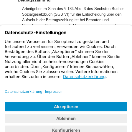
Beitragszahlung
Arbeitgeber im Sinn des § 184 Abs. 3 des Sechsten Buches
Sozialgesetzbuch (SGB VI) für die Entscheidung über den
Aufschub der Beitragszahlung ist bei Beamten und
Beamtinnen, Richtern und Richterinnen sowie bei sonstigen
versicherungsfrei Beschäftigten, deren Dienstherr der
Freistaat Bayern ist, die jeweilige oberste Dienstbehörde,
soweit nicht in den §§ 12 bis 14 Abweichendes bestimmt
ist.
Bayern.de
BayernPortal
Datenschutz
Impressum
Barrierefreiheit
Hilfe
Kontakt
Kontrastwechsel
Schriftgröße