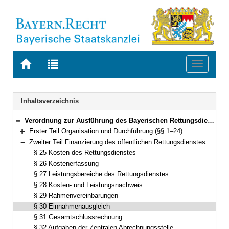
Zur
Zur
Toggle
Startseite
Trefferliste
navigati
von
der
BAYERN.RECHT
letzten
Navigation
Inhaltsverzeichnis
Suche
Verordnung zur Ausführung des Bayerischen Rettungsdienstgesetzes (AVBayRDG) Vom 30. November 2010 (GVBl. S. 786) BayRS 215-5-1-5-I (§§ 1–41)
Bereich reduzieren
Erster Teil Organisation und Durchführung (§§ 1–24)
Bereich erweitern
Zweiter Teil Finanzierung des öffentlichen Rettungsdienstes (§§ 25–33)
Bereich reduzieren
§ 25 Kosten des Rettungsdienstes
§ 26 Kostenerfassung
§ 27 Leistungsbereiche des Rettungsdienstes
§ 28 Kosten- und Leistungsnachweis
§ 29 Rahmenvereinbarungen
§ 30 Einnahmenausgleich
§ 31 Gesamtschlussrechnung
§ 32 Aufgaben der Zentralen Abrechnungsstelle