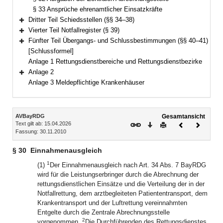
§ 33 Ansprüche ehrenamtlicher Einsatzkräfte
Dritter Teil Schiedsstellen (§§ 34–38)
Bereich erweitern
Vierter Teil Notfallregister (§ 39)
Bereich erweitern
Fünfter Teil Übergangs- und Schlussbestimmungen (§§ 40–41)
Bereich erweitern
[Schlussformel]
Anlage 1 Rettungsdienstbereiche und Rettungsdienstbezirke
Anlage 2
Bereich erweitern
Anlage 3 Meldepflichtige Krankenhäuser
Inhalt
AVBayRDG
Gesamtansicht
Text gilt ab: 15.04.2026
Download
Drucken
Vorheriges
Nächste
Fassung: 30.11.2010
Dokument
Dokume
§ 30
Einnahmenausgleich
1
(1)
Der Einnahmenausgleich nach Art. 34 Abs. 7 BayRDG
wird für die Leistungserbringer durch die Abrechnung der
rettungsdienstlichen Einsätze und die Verteilung der in der
Notfallrettung, dem arztbegleiteten Patiententransport, dem
Krankentransport und der Luftrettung vereinnahmten
Entgelte durch die Zentrale Abrechnungsstelle
2
vorgenommen.
Die Durchführenden des Rettungsdienstes,