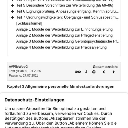
Bereich erweitern
Teil 5 Besondere Vorschriften zur Weiterbildung (§§ 69–86)
Bereich erweitern
Teil 6 Eignungsprüfung, Anpassungslehrgang, Kenntnisprüfung (§§ 87–88)
Bereich erweitern
Teil 7 Ordnungswidrigkeiten; Übergangs- und Schlussbestimmungen (§§ 89–91)
Bereich erweitern
[Schlussformel]
Anlage 1 Module der Weiterbildung zur Einrichtungsleitung
Anlage 2 Module der Weiterbildung zur Pflegedienstleitung
Anlage 3 Module der Weiterbildung Gerontopsychiatrische Pflege und Betreuung
Anlage 4 Module der Weiterbildung zur Praxisanleitung
Inhalt
AVPfleWoqG
Gesamtansicht
Text gilt ab: 01.01.2025
Download
Drucken
Vorheriges
Nächste
Fassung: 27.07.2011
Dokument
Dokume
Kapitel 3 Allgemeine personelle Mindestanforderungen
§ 9 Leitung und Verantwortung mehrerer Einrichtungen oder
Wohnformen
§ 10 Fachkräfte
§ 11 Fort- und Weiterbildung