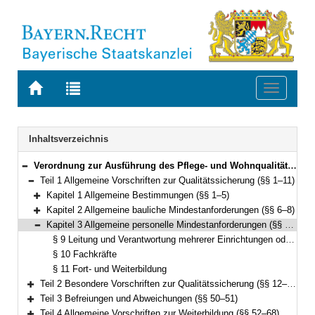
Zur
Zur
Toggle
Startseite
Trefferliste
navigati
von
der
BAYERN.RECHT
letzten
Navigation
Inhaltsverzeichnis
Suche
Verordnung zur Ausführung des Pflege- und Wohnqualitätsgesetzes und Weiterbildung in der Pflege und Hebammenkunde (AVPfleWoqG) Vom 27. Juli 2011 (GVBl. S. 346) BayRS 2170-5-1-G (§§ 1–91)
Bereich reduzieren
Teil 1 Allgemeine Vorschriften zur Qualitätssicherung (§§ 1–11)
Bereich reduzieren
Kapitel 1 Allgemeine Bestimmungen (§§ 1–5)
Bereich erweitern
Kapitel 2 Allgemeine bauliche Mindestanforderungen (§§ 6–8)
Bereich erweitern
Kapitel 3 Allgemeine personelle Mindestanforderungen (§§ 9–11)
Bereich reduzieren
§ 9 Leitung und Verantwortung mehrerer Einrichtungen oder Wohnformen
§ 10 Fachkräfte
§ 11 Fort- und Weiterbildung
Teil 2 Besondere Vorschriften zur Qualitätssicherung (§§ 12–49)
Bereich erweitern
Teil 3 Befreiungen und Abweichungen (§§ 50–51)
Bereich erweitern
Teil 4 Allgemeine Vorschriften zur Weiterbildung (§§ 52–68)