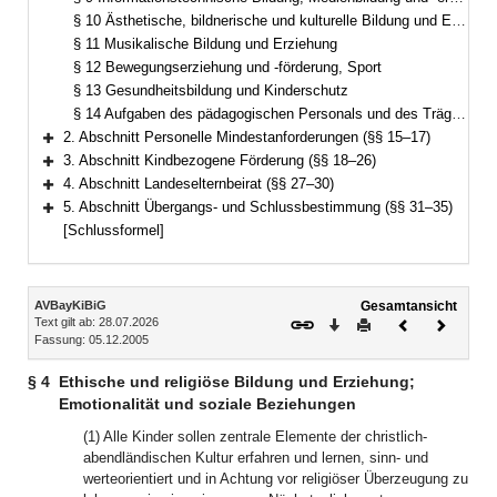
§ 10 Ästhetische, bildnerische und kulturelle Bildung und Erziehung
§ 11 Musikalische Bildung und Erziehung
§ 12 Bewegungserziehung und -förderung, Sport
§ 13 Gesundheitsbildung und Kinderschutz
§ 14 Aufgaben des pädagogischen Personals und des Trägers
2. Abschnitt Personelle Mindestanforderungen (§§ 15–17)
Bereich erweitern
3. Abschnitt Kindbezogene Förderung (§§ 18–26)
Bereich erweitern
4. Abschnitt Landeselternbeirat (§§ 27–30)
Bereich erweitern
5. Abschnitt Übergangs- und Schlussbestimmung (§§ 31–35)
Bereich erweitern
[Schlussformel]
Inhalt
AVBayKiBiG
Gesamtansicht
Text gilt ab: 28.07.2026
Download
Drucken
Vorheriges
Nächste
Fassung: 05.12.2005
Dokument
Dokume
§ 4
Ethische und religiöse Bildung und Erziehung;
Emotionalität und soziale Beziehungen
(1) Alle Kinder sollen zentrale Elemente der christlich-
abendländischen Kultur erfahren und lernen, sinn- und
werteorientiert und in Achtung vor religiöser Überzeugung zu