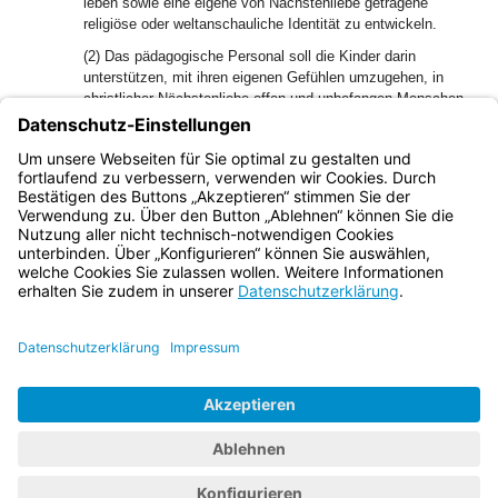
leben sowie eine eigene von Nächstenliebe getragene
religiöse oder weltanschauliche Identität zu entwickeln.
(2) Das pädagogische Personal soll die Kinder darin
unterstützen, mit ihren eigenen Gefühlen umzugehen, in
christlicher Nächstenliebe offen und unbefangen Menschen
in ihrer Unterschiedlichkeit anzunehmen, sich in die Kinder
einzufühlen, Mitverantwortung für die Gemeinschaft zu
übernehmen und untereinander nach angemessenen
Lösungen bei Streitigkeiten zu suchen.
Bayern.de
BayernPortal
Datenschutz
Impressum
Barrierefreiheit
Hilfe
Kontakt
Kontrastwechsel
Schriftgröße