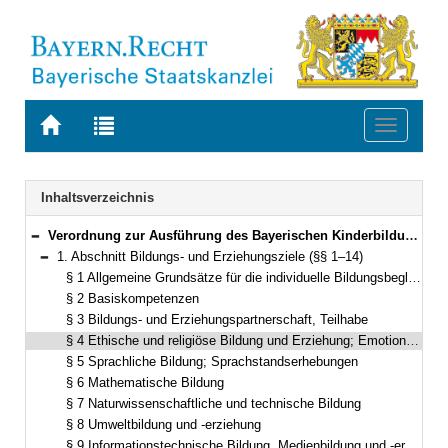
Zur
Zur
Toggle
Startseite
Trefferliste
navigati
von
der
BAYERN.RECHT
letzten
Navigation
Inhaltsverzeichnis
Suche
Verordnung zur Ausführung des Bayerischen Kinderbildungs- und -betreuungsgesetzes (Kinderbildungsverordnung – AVBayKiBiG) Vom 5. Dezember 2005 (GVBl. S. 633) BayRS 2231-1-1-A (§§ 1–35)
Bereich reduzieren
1. Abschnitt Bildungs- und Erziehungsziele (§§ 1–14)
Bereich reduzieren
§ 1 Allgemeine Grundsätze für die individuelle Bildungsbegleitung
§ 2 Basiskompetenzen
§ 3 Bildungs- und Erziehungspartnerschaft, Teilhabe
§ 4 Ethische und religiöse Bildung und Erziehung; Emotionalität und soziale Beziehungen
§ 5 Sprachliche Bildung; Sprachstandserhebungen
§ 6 Mathematische Bildung
§ 7 Naturwissenschaftliche und technische Bildung
§ 8 Umweltbildung und -erziehung
§ 9 Informationstechnische Bildung, Medienbildung und -erziehung