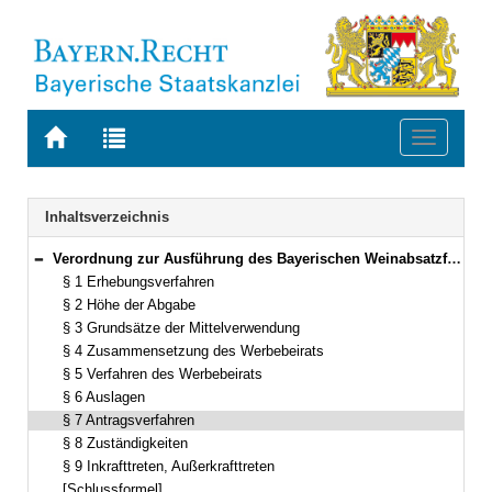
Zur
Zur
Toggle
Startseite
Trefferliste
navigati
von
der
BAYERN.RECHT
letzten
Navigation
Inhaltsverzeichnis
Suche
Verordnung zur Ausführung des Bayerischen Weinabsatzförderungsgesetzes (AVBayWeinAFöG) Vom 11. März 2002 (GVBl. S. 126) BayRS 2125-2-3-L (§§ 1–9)
Bereich reduzieren
§ 1 Erhebungsverfahren
§ 2 Höhe der Abgabe
§ 3 Grundsätze der Mittelverwendung
§ 4 Zusammensetzung des Werbebeirats
§ 5 Verfahren des Werbebeirats
§ 6 Auslagen
§ 7 Antragsverfahren
§ 8 Zuständigkeiten
§ 9 Inkrafttreten, Außerkrafttreten
[Schlussformel]