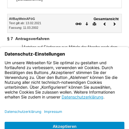
Inhalt
AVBayWeinAFöG
Gesamtansicht
Text gilt ab: 13.02.2021
Download
Drucken
Vorheriges
Nächste
Fassung: 11.03.2002
Dokument
Dokume
§ 7
Antragsverfahren
1
Anträge auf Förderung aus Mitteln der Abgabe nach dem
Bayerischen Weinabsatzförderungsgesetz sind bei der
Landesanstalt für Weinbau und Gartenbau (LWG) zu stellen.
2
Diese leitet die Anträge mit einer fachlichen Stellungnahme
an das Staatsministerium weiter.
Bayern.de
BayernPortal
Datenschutz
Impressum
Barrierefreiheit