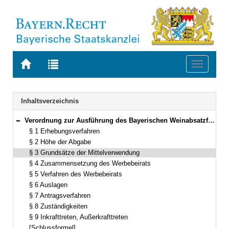
Zur
Zur
Toggle
Startseite
Trefferliste
navigati
von
der
BAYERN.RECHT
letzten
Navigation
Inhaltsverzeichnis
Suche
Verordnung zur Ausführung des Bayerischen Weinabsatzförderungsgesetzes (AVBayWeinAFöG) Vom 11. März 2002 (GVBl. S. 126) BayRS 2125-2-3-L (§§ 1–9)
Bereich reduzieren
§ 1 Erhebungsverfahren
§ 2 Höhe der Abgabe
§ 3 Grundsätze der Mittelverwendung
§ 4 Zusammensetzung des Werbebeirats
§ 5 Verfahren des Werbebeirats
§ 6 Auslagen
§ 7 Antragsverfahren
§ 8 Zuständigkeiten
§ 9 Inkrafttreten, Außerkrafttreten
[Schlussformel]