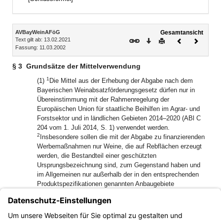
Inhalt
AVBayWeinAFöG
Gesamtansicht
Text gilt ab: 13.02.2021
Download
Drucken
Vorheriges
Nächste
Fassung: 11.03.2002
Dokument
Dokume
§ 3
Grundsätze der Mittelverwendung
1
(1)
Die Mittel aus der Erhebung der Abgabe nach dem
Bayerischen Weinabsatzförderungsgesetz dürfen nur in
Übereinstimmung mit der Rahmenregelung der
Europäischen Union für staatliche Beihilfen im Agrar- und
Forstsektor und in ländlichen Gebieten 2014–2020 (ABl C
204 vom 1. Juli 2014, S. 1) verwendet werden.
2
Insbesondere sollen die mit der Abgabe zu finanzierenden
Werbemaßnahmen nur Weine, die auf Rebflächen erzeugt
werden, die Bestandteil einer geschützten
Ursprungsbezeichnung sind, zum Gegenstand haben und
im Allgemeinen nur außerhalb der in den entsprechenden
Produktspezifikationen genannten Anbaugebiete
durchgeführt werden.
(2) Im Übrigen sind die Grundsätze des Haushaltsrechts,
insbesondere der Grundsatz der sparsamen