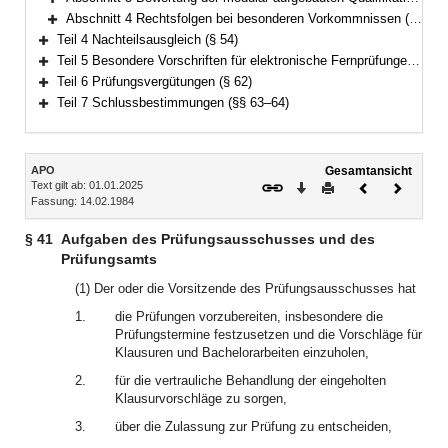
Bereich erweitern
Abschnitt 4 Rechtsfolgen bei besonderen Vorkommnissen (§§ 50–53)
Bereich erweitern
Teil 4 Nachteilsausgleich (§ 54)
Bereich erweitern
Teil 5 Besondere Vorschriften für elektronische Fernprüfungen (§§ 55–61)
Bereich erweitern
Teil 6 Prüfungsvergütungen (§ 62)
Bereich erweitern
Teil 7 Schlussbestimmungen (§§ 63–64)
Bereich erweitern
Inhalt
APO
Gesamtansicht
Text gilt ab: 01.01.2025
Download
Drucken
Vorheriges
Nächste
Fassung: 14.02.1984
Dokument
Dokume
§ 41
Aufgaben des Prüfungsausschusses und des
Prüfungsamts
(1) Der oder die Vorsitzende des Prüfungsausschusses hat
1.
die Prüfungen vorzubereiten, insbesondere die
Prüfungstermine festzusetzen und die Vorschläge für
Klausuren und Bachelorarbeiten einzuholen,
2.
für die vertrauliche Behandlung der eingeholten
Klausurvorschläge zu sorgen,
3.
über die Zulassung zur Prüfung zu entscheiden,