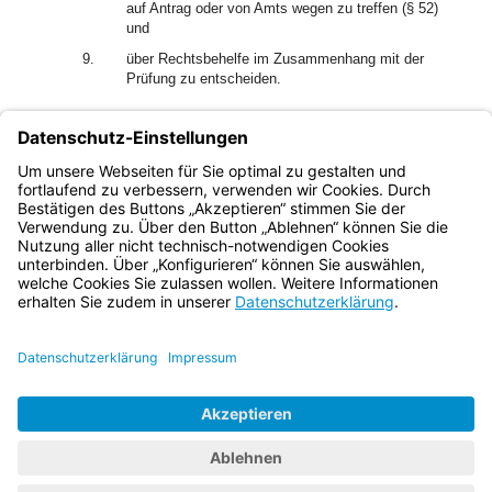
auf Antrag oder von Amts wegen zu treffen (§ 52)
und
9.
über Rechtsbehelfe im Zusammenhang mit der
Prüfung zu entscheiden.
(3) Soweit ein Prüfungsamt eingerichtet wird (§ 9), können
diesem die unter Abs. 1 Nr. 1 bis 4 sowie unter Abs. 2 Nr. 2
bis 7 bezeichneten Aufgaben übertragen werden.
(4) § 14 gilt entsprechend.
Bayern.de
BayernPortal
Datenschutz
Impressum
Barrierefreiheit
Hilfe
Kontakt
Kontrastwechsel