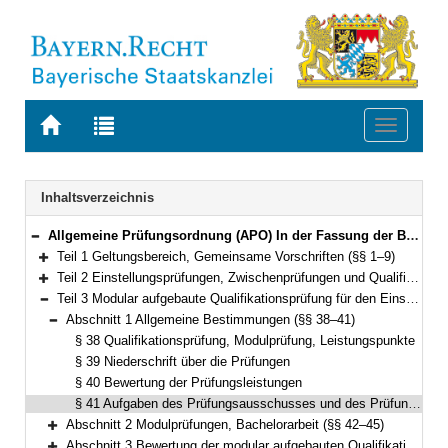
Zur
Zur
Toggle
Startseite
Trefferliste
navigati
von
der
BAYERN.RECHT
letzten
Navigation
Inhaltsverzeichnis
Suche
Allgemeine Prüfungsordnung (APO) In der Fassung der Bekanntmachung vom 14. Februar 1984 (GVBl. S. 76) BayRS 2030-2-10-F (§§ 1–64)
Bereich reduzieren
Teil 1 Geltungsbereich, Gemeinsame Vorschriften (§§ 1–9)
Bereich erweitern
Teil 2 Einstellungsprüfungen, Zwischenprüfungen und Qualifikationsprüfungen am Ende des Vorbereitungsdienstes (§§ 10–37)
Bereich erweitern
Teil 3 Modular aufgebaute Qualifikationsprüfung für den Einstieg in der dritten Qualifikationsebene (§§ 38–53)
Bereich reduzieren
Abschnitt 1 Allgemeine Bestimmungen (§§ 38–41)
Bereich reduzieren
§ 38 Qualifikationsprüfung, Modulprüfung, Leistungspunkte
§ 39 Niederschrift über die Prüfungen
§ 40 Bewertung der Prüfungsleistungen
§ 41 Aufgaben des Prüfungsausschusses und des Prüfungsamts
Abschnitt 2 Modulprüfungen, Bachelorarbeit (§§ 42–45)
Bereich erweitern
Abschnitt 3 Bewertung der modular aufgebauten Qualifikationsprüfung (§§ 46–49)