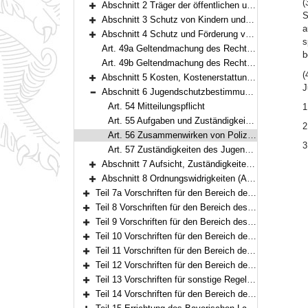
(
Abschnitt 2 Träger der öffentlichen und freien Jugendhilfe (Art. 15–33)
Bereich erweitern
S
Abschnitt 3 Schutz von Kindern und Jugendlichen in Familienpflege (Art. 34–43)
Bereich erweitern
a
Abschnitt 4 Schutz und Förderung von Kindern und Jugendlichen in Einrichtungen (Art. 44–49)
s
Bereich erweitern
Art. 49a Geltendmachung des Rechtsanspruchs auf Förderung in einer Tageseinrichtung oder in Kindertagespflege bis zum Schuleintritt (noch nicht in Kraft)
b
Art. 49b Geltendmachung des Rechtsanspruchs auf ganztägige Bildung und Betreuung von Kindern im Grundschulalter (noch nicht in Kraft)
(
Abschnitt 5 Kosten, Kostenerstattung (Art. 50–53)
Bereich erweitern
J
Abschnitt 6 Jugendschutzbestimmungen (Art. 54–57)
Bereich reduzieren
Art. 54 Mitteilungspflicht
1
Art. 55 Aufgaben und Zuständigkeiten nach dem Jugendschutzgesetz
2
Art. 56 Zusammenwirken von Polizei und Jugendamt
3
Art. 57 Zuständigkeiten des Jugendamtes
Abschnitt 7 Aufsicht, Zuständigkeiten (Art. 58–65)
Bereich erweitern
Abschnitt 8 Ordnungswidrigkeiten (Art. 66)
Bereich erweitern
Teil 7a Vorschriften für den Bereich des Neunten Buches Sozialgesetzbuch – Rehabilitation und Teilhabe von Menschen mit Behinderungen – (Art. 66a–66g)
Bereich erweitern
Teil 8 Vorschriften für den Bereich des Zehnten Buches Sozialgesetzbuch – Sozialverwaltungsverfahren und Sozialdatenschutz – (Art. 67)
Bereich erweitern
Teil 9 Vorschriften für den Bereich des Elften Buches Sozialgesetzbuch – Soziale Pflegeversicherung – (Art. 68–79)
Bereich erweitern
Teil 10 Vorschriften für den Bereich des Zwölften Buches Sozialgesetzbuch – Sozialhilfe – (Art. 80–94)
Bereich erweitern
Teil 11 Vorschriften für den Bereich des Strafgesetzbuchs, der Strafprozessordnung und des Betäubungsmittelgesetzes (Art. 95–97)
Bereich erweitern
Teil 12 Vorschriften für den Bereich des Bundesvertriebenengesetzes, des Aufenthaltsgesetzes und der Sozialen Entschädigung (Art. 98–108)
Bereich erweitern
Teil 13 Vorschriften für sonstige Regelungen im Sozialwesen (Art. 109–111b)
Bereich erweitern
Teil 14 Vorschriften für den Bereich der Verbraucherinsolvenz nach der Insolvenzordnung (Art. 112–116)
Bereich erweitern