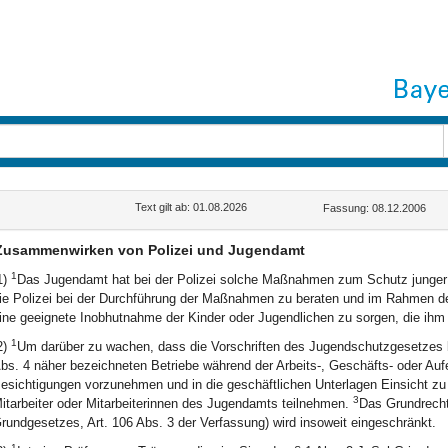
Text gilt ab: 01.08.2026
Fassung: 08.12.2006
Zusammenwirken von Polizei und Jugendamt
1
1)
Das Jugendamt hat bei der Polizei solche Maßnahmen zum Schutz junger 
ie Polizei bei der Durchführung der Maßnahmen zu beraten und im Rahmen d
ine geeignete Inobhutnahme der Kinder oder Jugendlichen zu sorgen, die ih
1
2)
Um darüber zu wachen, dass die Vorschriften des Jugendschutzgesetzes be
bs. 4 näher bezeichneten Betriebe während der Arbeits-, Geschäfts- oder Aufe
esichtigungen vorzunehmen und in die geschäftlichen Unterlagen Einsicht z
3
itarbeiter oder Mitarbeiterinnen des Jugendamts teilnehmen.
Das Grundrecht
rundgesetzes, Art. 106 Abs. 3 der Verfassung) wird insoweit eingeschränkt.
1