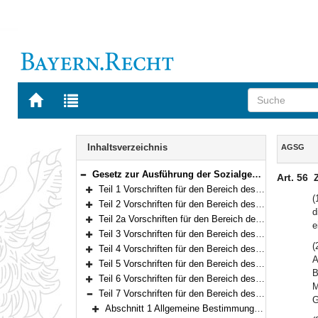
Zur
Zur
Startseite
Trefferliste
von
der
Navigation
BAYERN.RECHT
letzten
Inhalt
Inhaltsverzeichnis
AGSG
Suche
Gesetz zur Ausführung der Sozialgesetze (AGSG) Vom 8. Dezember 2006 (GVBl. S. 942) BayRS 86-7-A/G (Art. 1–122)
Art. 56
Bereich reduzieren
Teil 1 Vorschriften für den Bereich des Ersten Buches Sozialgesetzbuch – Allgemeiner Teil – (Art. 1)
Bereich erweitern
(
Teil 2 Vorschriften für den Bereich des Zweiten Buches Sozialgesetzbuch – Grundsicherung für Arbeitsuchende – (Art. 2–3)
d
Bereich erweitern
Teil 2a Vorschriften für den Bereich des Dritten Buches Sozialgesetzbuch – Arbeitsförderung – (Art. 4–5a)
e
Bereich erweitern
Teil 3 Vorschriften für den Bereich des Vierten Buches Sozialgesetzbuch – Gemeinsame Vorschriften für die Sozialversicherung – (Art. 6–8)
Bereich erweitern
(
Teil 4 Vorschriften für den Bereich des Fünften Buches Sozialgesetzbuch – Gesetzliche Krankenversicherung – (Art. 9)
Bereich erweitern
A
Teil 5 Vorschriften für den Bereich des Sechsten Buches Sozialgesetzbuch – Gesetzliche Rentenversicherung– (Art. 10–10a)
Bereich erweitern
B
Teil 6 Vorschriften für den Bereich des Siebten Buches Sozialgesetzbuch – Gesetzliche Unfallversicherung – (Art. 11)
M
Bereich erweitern
Teil 7 Vorschriften für den Bereich des Achten Buches Sozialgesetzbuch – Kinder- und Jugendhilfe – und für weitere Regelungen des Kinder- und Jugendhilferechts (Art. 12–66)
G
Bereich reduzieren
Abschnitt 1 Allgemeine Bestimmungen (Art. 12–14)
Bereich erweitern