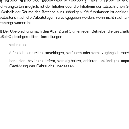
3)
Ist eine Prüfung von Trägermedien im Sinn des § 1 Abs. 2 JuSchG in den 
chwierigkeiten möglich, ist der Inhaber oder die Inhaberin der tatsächlichen G
2
ußerhalb der Räume des Betriebs auszuhändigen.
Auf Verlangen ist darüber
pätestens nach drei Arbeitstagen zurückgegeben werden, wenn nicht nach an
eantragt worden ist.
4) Der Überwachung nach den Abs. 2 und 3 unterliegen Betriebe, die geschäft
uSchG gleichgestellten Darstellungen
.
verbreiten,
.
öffentlich ausstellen, anschlagen, vorführen oder sonst zugänglich mac
.
herstellen, beziehen, liefern, vorrätig halten, anbieten, ankündigen, an
Gewährung des Gebrauchs überlassen.