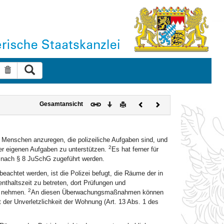
Suche ausführen
Suche zurücksetzen
Download
Drucken
Vorheriges
Nächstes
Gesamtansicht
Dokument
Dokument
Menschen anzuregen, die polizeiliche Aufgaben sind, und
2
er eigenen Aufgaben zu unterstützen.
Es hat ferner für
m nach § 8 JuSchG zugeführt werden.
achtet werden, ist die Polizei befugt, die Räume der in
nthaltszeit zu betreten, dort Prüfungen und
2
u nehmen.
An diesen Überwachungsmaßnahmen können
 der Unverletzlichkeit der Wohnung (Art. 13 Abs. 1 des