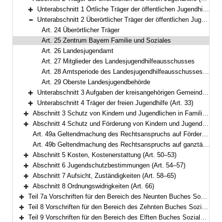
Bereich reduzieren
Unterabschnitt 1 Örtliche Träger der öffentlichen Jugendhilfe, Jugendamt (Art. 15–23)
Bereich erweitern
Unterabschnitt 2 Überörtlicher Träger der öffentlichen Jugendhilfe, Zentrum Bayern Familie und Soziales, Landesjugendamt, Oberste Landesjugendbehörde (Art. 24–29)
Bereich reduzieren
Art. 24 Überörtlicher Träger
Art. 25 Zentrum Bayern Familie und Soziales
Art. 26 Landesjugendamt
Art. 27 Mitglieder des Landesjugendhilfeausschusses
Art. 28 Amtsperiode des Landesjugendhilfeausschusses, Dauer der Mitgliedschaft
Art. 29 Oberste Landesjugendbehörde
Unterabschnitt 3 Aufgaben der kreisangehörigen Gemeinden, der Bezirke und des Bayerischen Jugendrings (Art. 30–32)
Bereich erweitern
Unterabschnitt 4 Träger der freien Jugendhilfe (Art. 33)
Bereich erweitern
Abschnitt 3 Schutz von Kindern und Jugendlichen in Familienpflege (Art. 34–43)
Bereich erweitern
Abschnitt 4 Schutz und Förderung von Kindern und Jugendlichen in Einrichtungen (Art. 44–49)
Bereich erweitern
Art. 49a Geltendmachung des Rechtsanspruchs auf Förderung in einer Tageseinrichtung oder in Kindertagespflege bis zum Schuleintritt (noch nicht in Kraft)
Art. 49b Geltendmachung des Rechtsanspruchs auf ganztägige Bildung und Betreuung von Kindern im Grundschulalter (noch nicht in Kraft)
Abschnitt 5 Kosten, Kostenerstattung (Art. 50–53)
Bereich erweitern
Abschnitt 6 Jugendschutzbestimmungen (Art. 54–57)
Bereich erweitern
Abschnitt 7 Aufsicht, Zuständigkeiten (Art. 58–65)
Bereich erweitern
Abschnitt 8 Ordnungswidrigkeiten (Art. 66)
Bereich erweitern
Teil 7a Vorschriften für den Bereich des Neunten Buches Sozialgesetzbuch – Rehabilitation und Teilhabe von Menschen mit Behinderungen – (Art. 66a–66g)
Bereich erweitern
Teil 8 Vorschriften für den Bereich des Zehnten Buches Sozialgesetzbuch – Sozialverwaltungsverfahren und Sozialdatenschutz – (Art. 67)
Bereich erweitern
Teil 9 Vorschriften für den Bereich des Elften Buches Sozialgesetzbuch – Soziale Pflegeversicherung – (Art. 68–79)