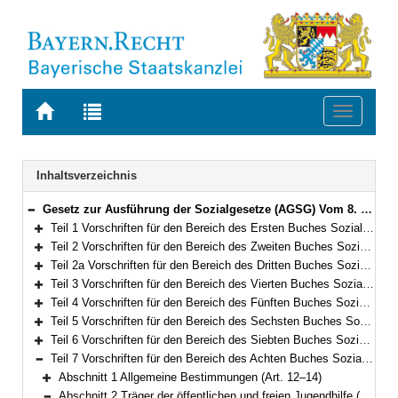
Zur
Zur
Toggle
Startseite
Trefferliste
navigati
von
der
BAYERN.RECHT
letzten
Navigation
Inhaltsverzeichnis
Suche
Gesetz zur Ausführung der Sozialgesetze (AGSG) Vom 8. Dezember 2006 (GVBl. S. 942) BayRS 86-7-A/G (Art. 1–122)
Bereich reduzieren
Teil 1 Vorschriften für den Bereich des Ersten Buches Sozialgesetzbuch – Allgemeiner Teil – (Art. 1)
Bereich erweitern
Teil 2 Vorschriften für den Bereich des Zweiten Buches Sozialgesetzbuch – Grundsicherung für Arbeitsuchende – (Art. 2–3)
Bereich erweitern
Teil 2a Vorschriften für den Bereich des Dritten Buches Sozialgesetzbuch – Arbeitsförderung – (Art. 4–5a)
Bereich erweitern
Teil 3 Vorschriften für den Bereich des Vierten Buches Sozialgesetzbuch – Gemeinsame Vorschriften für die Sozialversicherung – (Art. 6–8)
Bereich erweitern
Teil 4 Vorschriften für den Bereich des Fünften Buches Sozialgesetzbuch – Gesetzliche Krankenversicherung – (Art. 9)
Bereich erweitern
Teil 5 Vorschriften für den Bereich des Sechsten Buches Sozialgesetzbuch – Gesetzliche Rentenversicherung– (Art. 10–10a)
Bereich erweitern
Teil 6 Vorschriften für den Bereich des Siebten Buches Sozialgesetzbuch – Gesetzliche Unfallversicherung – (Art. 11)
Bereich erweitern
Teil 7 Vorschriften für den Bereich des Achten Buches Sozialgesetzbuch – Kinder- und Jugendhilfe – und für weitere Regelungen des Kinder- und Jugendhilferechts (Art. 12–66)
Bereich reduzieren
Abschnitt 1 Allgemeine Bestimmungen (Art. 12–14)
Bereich erweitern
Abschnitt 2 Träger der öffentlichen und freien Jugendhilfe (Art. 15–33)