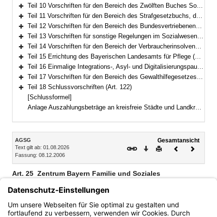
Bereich erweitern
Teil 10 Vorschriften für den Bereich des Zwölften Buches Sozialgesetzbuch – Sozialhilfe – (Art. 80–94)
Bereich erweitern
Teil 11 Vorschriften für den Bereich des Strafgesetzbuchs, der Strafprozessordnung und des Betäubungsmittelgesetzes (Art. 95–97)
Bereich erweitern
Teil 12 Vorschriften für den Bereich des Bundesvertriebenengesetzes, des Aufenthaltsgesetzes und der Sozialen Entschädigung (Art. 98–108)
Bereich erweitern
Teil 13 Vorschriften für sonstige Regelungen im Sozialwesen (Art. 109–111b)
Bereich erweitern
Teil 14 Vorschriften für den Bereich der Verbraucherinsolvenz nach der Insolvenzordnung (Art. 112–116)
Bereich erweitern
Teil 15 Errichtung des Bayerischen Landesamts für Pflege (Art. 117)
Bereich erweitern
Teil 16 Einmalige Integrations-, Asyl- und Digitalisierungspauschale für Kommunen (Art. 118)
Bereich erweitern
Teil 17 Vorschriften für den Bereich des Gewalthilfegesetzes (Art. 119–121)
Bereich erweitern
Teil 18 Schlussvorschriften (Art. 122)
Bereich erweitern
[Schlussformel]
Anlage Auszahlungsbeträge an kreisfreie Städte und Landkreise
Inhalt
AGSG
Gesamtansicht
Text gilt ab: 01.08.2026
Download
Drucken
Vorheriges
Nächste
Fassung: 08.12.2006
Dokument
Dokume
Art. 25
Zentrum Bayern Familie und Soziales
1
Das Zentrum Bayern Familie und Soziales ist als eine dem
Staatsministerium unmittelbar nachgeordnete zentrale
2
Landesbehörde errichtet.
Es sind Regionalstellen
eingerichtet.