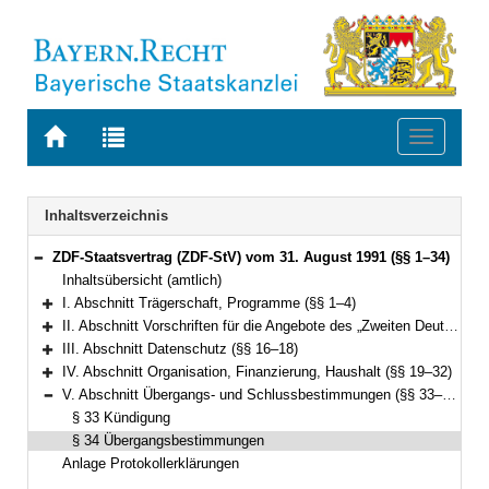
Zur
Zur
Toggle
Startseite
Trefferliste
navigati
von
der
BAYERN.RECHT
letzten
Navigation
Inhaltsverzeichnis
Suche
ZDF-Staatsvertrag (ZDF-StV) vom 31. August 1991 (§§ 1–34)
Bereich reduzieren
Inhaltsübersicht (amtlich)
I. Abschnitt Trägerschaft, Programme (§§ 1–4)
Bereich erweitern
II. Abschnitt Vorschriften für die Angebote des „Zweiten Deutschen Fernsehens (ZDF)“ (§§ 5–15)
Bereich erweitern
III. Abschnitt Datenschutz (§§ 16–18)
Bereich erweitern
IV. Abschnitt Organisation, Finanzierung, Haushalt (§§ 19–32)
Bereich erweitern
V. Abschnitt Übergangs- und Schlussbestimmungen (§§ 33–34)
Bereich reduzieren
§ 33 Kündigung
§ 34 Übergangsbestimmungen
Anlage Protokollerklärungen