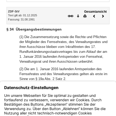
Inhalt
ZDF-StV
Gesamtansicht
Text gilt ab: 01.12.2025
Download
Drucken
Vorheriges
Nächste
Fassung: 31.08.1991
Dokument
Dokume
§ 34
Übergangsbestimmungen
(1) Die Zusammensetzung sowie die Rechte und Pflichten
der Mitglieder des Fernsehrates, des Verwaltungsrates und
ihrer Ausschüsse bleiben vom Inkrafttreten des 17.
Rundfunkänderungsstaatsvertrages bis zum Ablauf der am
1. Januar 2016 laufenden Amtsperioden von Fernsehrat,
Verwaltungsrat und ihren Ausschüssen unberührt.
(2) Die am 1. Januar 2016 laufenden Amtsperioden des
Fernsehrates und des Verwaltungsrates gelten als erste im
Sinne von § 19a Abs. 2 Satz 2.
(3) Der Vertreter nach § 21 Abs. 1 Satz 1 Buchst. c) 2.
Halbsatz wird in der ersten Amtsperiode nach Inkrafttreten
des 17. Rundfunkänderungsstaatsvertrages vom Deutschen
Städtetag entsandt.