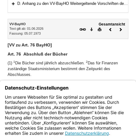
Bereich erweitern
D. Anhang zu den VV-BayHO Weitergeltende Vorschriften der RWB
Bereich erweitern
Inhalt
VV-BayHO
Gesamtansicht
Text gilt ab: 01.06.2026
Download
Drucken
Vorheriges
Nächste
Fassung: 05.07.1973
Dokument
Dokume
[VV zu Art. 76 BayHO]
Art. 76
Abschluß der Bücher
1
2
(1)
Die Bücher sind jährlich abzuschließen.
Das für Finanzen
zuständige Staatsministerium bestimmt den Zeitpunkt des
Abschlusses.
(2) Nach dem Abschluß der Bücher dürfen Einnahmen oder
Ausgaben nicht mehr für den abgelaufenen Zeitraum gebucht
werden.
(Vgl. auch Art. 72, 80.)
Bayern.de
BayernPortal