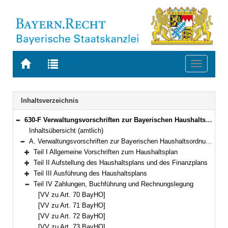
Zur
Zur
Toggle
Startseite
Trefferliste
navigati
von
der
BAYERN.RECHT
letzten
Navigation
Inhaltsverzeichnis
Suche
630-F Verwaltungsvorschriften zur Bayerischen Haushaltsordnung (VV-BayHO) Bekanntmachung des Bayerischen Staatsministeriums der Finanzen vom 5. Juli 1973, Az. 11 - H 1008/1 - 34 646 (FMBl. S. 259)
Bereich reduzieren
Inhaltsübersicht (amtlich)
A. Verwaltungsvorschriften zur Bayerischen Haushaltsordnung (VV-BayHO)
Bereich reduzieren
Teil I Allgemeine Vorschriften zum Haushaltsplan
Bereich erweitern
Teil II Aufstellung des Haushaltsplans und des Finanzplans
Bereich erweitern
Teil III Ausführung des Haushaltsplans
Bereich erweitern
Teil IV Zahlungen, Buchführung und Rechnungslegung
Bereich reduzieren
[VV zu Art. 70 BayHO]
[VV zu Art. 71 BayHO]
[VV zu Art. 72 BayHO]
[VV zu Art. 73 BayHO]