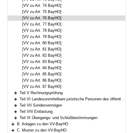
[VV zu Art. 74 BayHO]
[VV zu Art. 75 BayHO]
[VV zu Art. 76 BayHO]
[VV zu Art. 77 BayHO]
[VV zu Art. 78 BayHO]
[VV zu Art. 79 BayHO]
[VV zu Art. 80 BayHO]
[VV zu Art. 81 BayHO]
[VV zu Art. 82 BayHO]
[VV zu Art. 83 BayHO]
[VV zu Art. 84 BayHO]
[VV zu Art. 85 BayHO]
[VV zu Art. 86 BayHO]
[VV zu Art. 87 BayHO]
Teil V Rechnungsprüfung
Bereich erweitern
Teil VI Landesunmittelbare juristische Personen des öffentlichen Rechts
Bereich erweitern
Teil VII Sondervermögen
Bereich erweitern
Teil VIII Entlastung
Bereich erweitern
Teil IX Übergangs- und Schlußbestimmungen
Bereich erweitern
B. Anlagen zu den VV-BayHO
Bereich erweitern
C. Muster zu den VV-BayHO