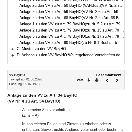
Anlage zu den VV zu Art. 50 BayHO (VANBest)(VV Nr. 2 zu Art. 50 BayHO)
Anlage zu den VV zu Art. 59 BayHO(VV Nr. 2.6 zu Art. 59 BayHO)
Anlage zu den VV zu Art. 68 BayHO(VV Nr. 2 zu Art. 68 BayHO)
Anlage 1 zu den VV zu Art. 79 BayHO(zu Nr. 5.2 zu Art. 79 BayHO)
Anlage 2 zu den VV zu Art. 79 BayHO(zu Nr. 15 zu Art. 79 BayHO)
Anlage 3 zu den VV zu Art. 79 BayHO(zu Nr. 17 zu Art. 79 BayHO)
Anlage zu den VV zu Art. 80 BayHO(zu Nr. 8.1 Buchst. b Doppelbuchst. aa Dreifachbuchst. bbb zu Art. 80 BayHO)
C. Muster zu den VV-BayHO
Bereich erweitern
D. Anhang zu den VV-BayHO Weitergeltende Vorschriften der RWB
Bereich erweitern
Inhalt
VV-BayHO
Gesamtansicht
Text gilt ab: 01.06.2026
Download
Drucken
Vorheriges
Nächste
Fassung: 05.07.1973
Dokument
Dokume
Anlage zu den VV zu Art. 34 BayHO
(VV Nr. 4 zu Art. 34 BayHO)
Allgemeine Zinsvorschriften
(Zins – A)
In zahlreichen Fällen sind Zinsen zu erheben oder zu
entrichten. Soweit nichts Anderes vereinbart oder bestimmt