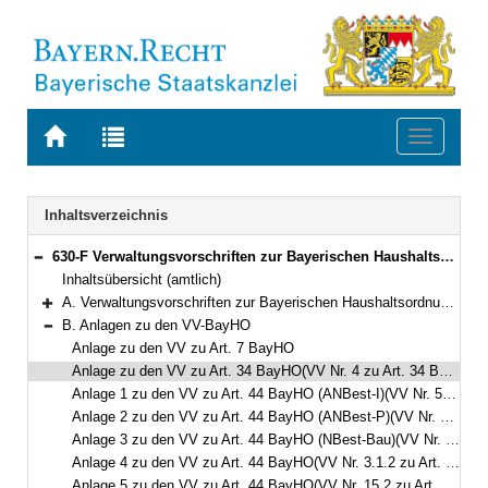
Zur
Zur
Toggle
Startseite
Trefferliste
navigati
von
der
BAYERN.RECHT
letzten
Navigation
Inhaltsverzeichnis
Suche
630-F Verwaltungsvorschriften zur Bayerischen Haushaltsordnung (VV-BayHO) Bekanntmachung des Bayerischen Staatsministeriums der Finanzen vom 5. Juli 1973, Az. 11 - H 1008/1 - 34 646 (FMBl. S. 259)
Bereich reduzieren
Inhaltsübersicht (amtlich)
A. Verwaltungsvorschriften zur Bayerischen Haushaltsordnung (VV-BayHO)
Bereich erweitern
B. Anlagen zu den VV-BayHO
Bereich reduzieren
Anlage zu den VV zu Art. 7 BayHO
Anlage zu den VV zu Art. 34 BayHO(VV Nr. 4 zu Art. 34 BayHO)
Anlage 1 zu den VV zu Art. 44 BayHO (ANBest-I)(VV Nr. 5.1.1 zu Art. 44 BayHO)
Anlage 2 zu den VV zu Art. 44 BayHO (ANBest-P)(VV Nr. 5.1.1 zu Art. 44 BayHO)
Anlage 3 zu den VV zu Art. 44 BayHO (NBest-Bau)(VV Nr. 5.1.1 zu Art. 44 BayHO)
Anlage 4 zu den VV zu Art. 44 BayHO(VV Nr. 3.1.2 zu Art. 44 BayHO)
Anlage 5 zu den VV zu Art. 44 BayHO(VV Nr. 15.2 zu Art. 44 BayHO)