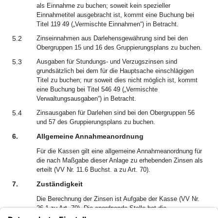
als Einnahme zu buchen; soweit kein spezieller
Einnahmetitel ausgebracht ist, kommt eine Buchung bei
Titel 119 49 („Vermischte Einnahmen“) in Betracht.
5.2
Zinseinnahmen aus Darlehensgewährung sind bei den
Obergruppen 15 und 16 des Gruppierungsplans zu buchen.
5.3
Ausgaben für Stundungs- und Verzugszinsen sind
grundsätzlich bei dem für die Hauptsache einschlägigen
Titel zu buchen; nur soweit dies nicht möglich ist, kommt
eine Buchung bei Titel 546 49 („Vermischte
Verwaltungsausgaben“) in Betracht.
5.4
Zinsausgaben für Darlehen sind bei den Obergruppen 56
und 57 des Gruppierungsplans zu buchen.
6.
Allgemeine Annahmeanordnung
Für die Kassen gilt eine allgemeine Annahmeanordnung für
die nach Maßgabe dieser Anlage zu erhebenden Zinsen als
erteilt (VV Nr. 11.6 Buchst. a zu Art. 70).
7.
Zuständigkeit
Die Berechnung der Zinsen ist Aufgabe der Kasse (VV Nr.
26.1 zu Art. 70). Die anordnende Stelle hat die
maßgebenden Berechnungsgrundlagen in der