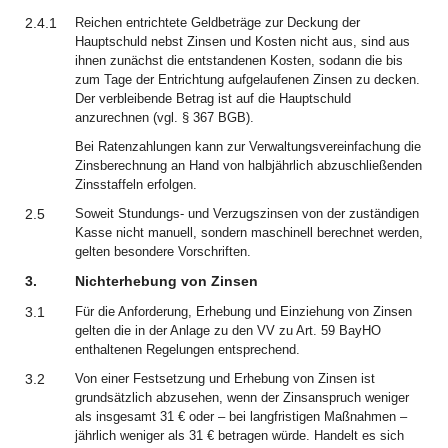
2.4.1
Reichen entrichtete Geldbeträge zur Deckung der
Hauptschuld nebst Zinsen und Kosten nicht aus, sind aus
ihnen zunächst die entstandenen Kosten, sodann die bis
zum Tage der Entrichtung aufgelaufenen Zinsen zu decken.
Der verbleibende Betrag ist auf die Hauptschuld
anzurechnen (vgl. § 367 BGB).
Bei Ratenzahlungen kann zur Verwaltungsvereinfachung die
Zinsberechnung an Hand von halbjährlich abzuschließenden
Zinsstaffeln erfolgen.
2.5
Soweit Stundungs- und Verzugszinsen von der zuständigen
Kasse nicht manuell, sondern maschinell berechnet werden,
gelten besondere Vorschriften.
3.
Nichterhebung von Zinsen
3.1
Für die Anforderung, Erhebung und Einziehung von Zinsen
gelten die in der Anlage zu den VV zu Art. 59 BayHO
enthaltenen Regelungen entsprechend.
3.2
Von einer Festsetzung und Erhebung von Zinsen ist
grundsätzlich abzusehen, wenn der Zinsanspruch weniger
als insgesamt 31 € oder – bei langfristigen Maßnahmen –
jährlich weniger als 31 € betragen würde. Handelt es sich