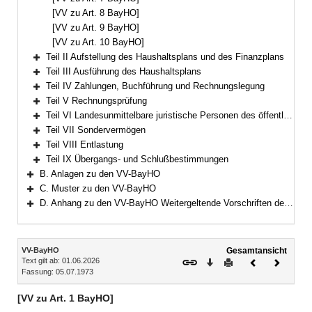
[VV zu Art. 8 BayHO]
[VV zu Art. 9 BayHO]
[VV zu Art. 10 BayHO]
Teil II Aufstellung des Haushaltsplans und des Finanzplans
Bereich erweitern
Teil III Ausführung des Haushaltsplans
Bereich erweitern
Teil IV Zahlungen, Buchführung und Rechnungslegung
Bereich erweitern
Teil V Rechnungsprüfung
Bereich erweitern
Teil VI Landesunmittelbare juristische Personen des öffentlichen Rechts
Bereich erweitern
Teil VII Sondervermögen
Bereich erweitern
Teil VIII Entlastung
Bereich erweitern
Teil IX Übergangs- und Schlußbestimmungen
Bereich erweitern
B. Anlagen zu den VV-BayHO
Bereich erweitern
C. Muster zu den VV-BayHO
Bereich erweitern
D. Anhang zu den VV-BayHO Weitergeltende Vorschriften der RWB
Bereich erweitern
Inhalt
VV-BayHO
Gesamtansicht
Text gilt ab: 01.06.2026
Download
Drucken
Vorheriges
Nächste
Fassung: 05.07.1973
Dokument
Dokume
[VV zu Art. 1 BayHO]