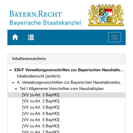
Zur
Zur
Toggle
Startseite
Trefferliste
navigati
von
der
BAYERN.RECHT
letzten
Navigation
Inhaltsverzeichnis
Suche
630-F Verwaltungsvorschriften zur Bayerischen Haushaltsordnung (VV-BayHO) Bekanntmachung des Bayerischen Staatsministeriums der Finanzen vom 5. Juli 1973, Az. 11 - H 1008/1 - 34 646 (FMBl. S. 259)
Bereich reduzieren
Inhaltsübersicht (amtlich)
A. Verwaltungsvorschriften zur Bayerischen Haushaltsordnung (VV-BayHO)
Bereich reduzieren
Teil I Allgemeine Vorschriften zum Haushaltsplan
Bereich reduzieren
[VV zu Art. 1 BayHO]
[VV zu Art. 2 BayHO]
[VV zu Art. 3 BayHO]
[VV zu Art. 4 BayHO]
[VV zu Art. 5 BayHO]
[VV zu Art. 6 BayHO]
[VV zu Art. 7 BayHO]