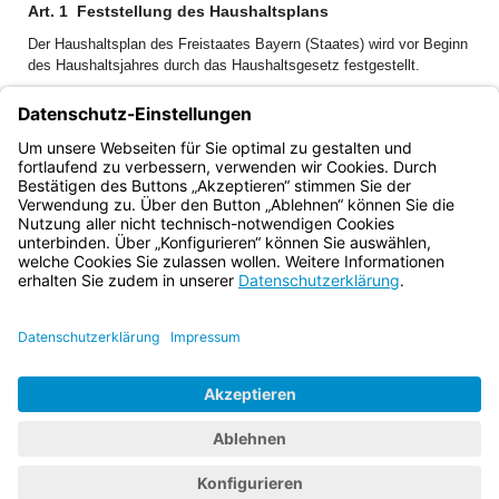
Art. 1
Feststellung des Haushaltsplans
Der Haushaltsplan des Freistaates Bayern (Staates) wird vor Beginn
des Haushaltsjahres durch das Haushaltsgesetz festgestellt.
Mit dem Haushaltsgesetz wird nur der Gesamtplan (Art. 13 Abs. 4)
verkündet.
(Vgl. auch Art. 70 Abs. 2, Art. 78 Abs. 3 und 4 der
Verfassung; Art. 5 Abs. 1, Art. 28, 29, 30 BayHO.)
Bayern.de
BayernPortal
Datenschutz
Impressum
Barrierefreiheit
Hilfe
Kontakt
Kontrastwechsel
Schriftgröße