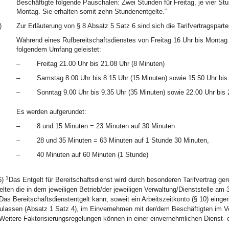
Beschäftigte folgende Pauschalen: Zwei Stunden für Freitag, je vier S
Montag. Sie erhalten somit zehn Stundenentgelte.“
)
Zur Erläuterung von § 8 Absatz 5 Satz 6 sind sich die Tarifvertragsparte
Während eines Rufbereitschaftsdienstes von Freitag 16 Uhr bis Montag 
folgendem Umfang geleistet:
–
Freitag 21.00 Uhr bis 21.08 Uhr (8 Minuten)
–
Samstag 8.00 Uhr bis 8.15 Uhr (15 Minuten) sowie 15.50 Uhr bis
–
Sonntag 9.00 Uhr bis 9.35 Uhr (35 Minuten) sowie 22.00 Uhr bis 
Es werden aufgerundet:
–
8 und 15 Minuten = 23 Minuten auf 30 Minuten
–
28 und 35 Minuten = 63 Minuten auf 1 Stunde 30 Minuten,
–
40 Minuten auf 60 Minuten (1 Stunde)
1
6)
Das Entgelt für Bereitschaftsdienst wird durch besonderen Tarifvertrag ger
elten die in dem jeweiligen Betrieb/der jeweiligen Verwaltung/Dienststelle am
Das Bereitschaftsdienstentgelt kann, soweit ein Arbeitszeitkonto (§ 10) eingeri
ulassen (Absatz 1 Satz 4), im Einvernehmen mit der/dem Beschäftigten im Verhä
Weitere Faktorisierungsregelungen können in einer einvernehmlichen Dienst- 