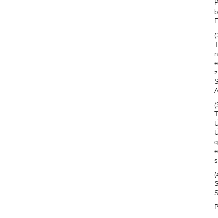
P
b
F
(
T
n
e
z
S
A
(
T
Ü
Ü
g
e
s
(
S
S
P