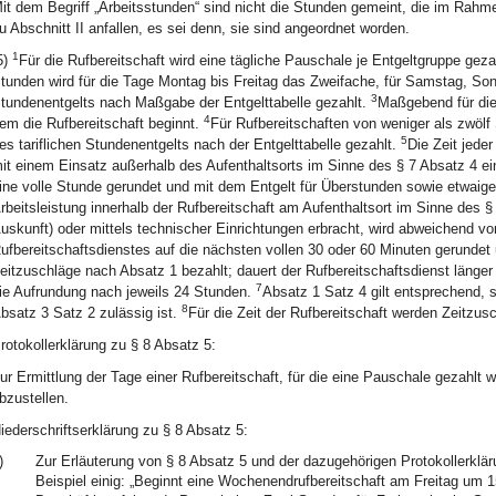
it dem Begriff „Arbeitsstunden“ sind nicht die Stunden gemeint, die im Rahme
u Abschnitt II anfallen, es sei denn, sie sind angeordnet worden.
1
5)
Für die Rufbereitschaft wird eine tägliche Pauschale je Entgeltgruppe geza
tunden wird für die Tage Montag bis Freitag das Zweifache, für Samstag, Sonn
3
tundenentgelts nach Maßgabe der Entgelttabelle gezahlt.
Maßgebend für die
4
em die Rufbereitschaft beginnt.
Für Rufbereitschaften von weniger als zwölf
5
es tariflichen Stundenentgelts nach der Entgelttabelle gezahlt.
Die Zeit jede
it einem Einsatz außerhalb des Aufenthaltsorts im Sinne des § 7 Absatz 4 eins
ine volle Stunde gerundet und mit dem Entgelt für Überstunden sowie etwaig
rbeitsleistung innerhalb der Rufbereitschaft am Aufenthaltsort im Sinne des §
uskunft) oder mittels technischer Einrichtungen erbracht, wird abweichend 
ufbereitschaftsdienstes auf die nächsten vollen 30 oder 60 Minuten gerundet
eitzuschläge nach Absatz 1 bezahlt; dauert der Rufbereitschaftsdienst länge
7
ie Aufrundung nach jeweils 24 Stunden.
Absatz 1 Satz 4 gilt entsprechend, 
8
bsatz 3 Satz 2 zulässig ist.
Für die Zeit der Rufbereitschaft werden Zeitzusc
rotokollerklärung zu § 8 Absatz 5:
ur Ermittlung der Tage einer Rufbereitschaft, für die eine Pauschale gezahlt w
bzustellen.
iederschriftserklärung zu § 8 Absatz 5:
)
Zur Erläuterung von § 8 Absatz 5 und der dazugehörigen Protokollerkläru
Beispiel einig: „Beginnt eine Wochenendrufbereitschaft am Freitag um 