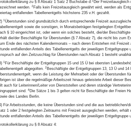
1
rotokollerklärung zu § 8 Absatz 1 Satz 2 Buchstabe d:
Der Freizeitausgleic
2
ezeichnet werden.
Falls kein Freizeitausgleich gewährt wird, werden als Ent
eiertag entfallenden Tabellenentgelts höchstens 235 v.H. gezahlt.
1
2)
Überstunden sind grundsätzlich durch entsprechende Freizeit auszugleichen
abellenentgelt sowie die sonstigen, in Monatsbeträgen festgelegten Entgeltbe
ach § 10 eingerichtet ist, oder wenn ein solches besteht, die/der Beschäftigt
rhält die/der Beschäftigte für Überstunden (§ 7 Absatz 7), die nicht bis zum
um Ende des nächsten Kalendermonats – nach deren Entstehen mit Freizeit a
tunde entfallenden Anteils des Tabellenentgelts der jeweiligen Entgeltgruppe
nspruch auf den Zeitzuschlag für Überstunden nach Absatz 1 besteht unabhän
1
3)
Für Beschäftigte der Entgeltgruppen 15 und 15 Ü bei obersten Landesbeh
2
abellenentgelt abgegolten.
Beschäftigte der Entgeltgruppen 13, 13 Ü und 14 
berstundenentgelt, wenn die Leistung der Mehrarbeit oder der Überstunden fü
brigen ist über die regelmäßige Arbeitszeit hinaus geleistete Arbeit dieser B
ilt auch für Leiterinnen/Leiter von Dienststellen und deren ständige Vertreteri
4
ingruppiert sind.
Die Sätze 1 bis 3 gelten nicht für Beschäftigte der Freien
owie des Landes Berlin.
4) Für Arbeitsstunden, die keine Überstunden sind und die aus betrieblichen/d
atz 1 oder 2 festgelegten Zeitraums mit Freizeit ausgeglichen werden, erhält 
tunde entfallenden Anteils des Tabellenentgelts der jeweiligen Entgeltgruppe 
rotokollerklärung zu § 8 Absatz 4: