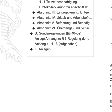
§ 11 Teilzeitbeschäftigung
c
Protokollerklärung zu Abschnitt II:
Abschnitt III. Eingruppierung, Entgelt und sonstige Leistungen (§§ 12–25)
Bereich erweitern
Abschnitt IV. Urlaub und Arbeitsbefreiung (§§ 26–29)
d
Bereich erweitern
Abschnitt V. Befristung und Beendigung des Arbeitsverhältnisses (§§ 30–35)
Bereich erweitern
Abschnitt VI. Übergangs- und Schlussvorschriften (§§ 36–39)
Bereich erweitern
B. Sonderregelungen (§§ 40–52)
Bereich erweitern
Anlage Anhang zu § 6 Regelung der durchschnittlichen regelmäßigen wöchentlichen Arbeitszeit im Tarifgebiet West
e
Anhang zu § 16 (aufgehoben)
C. Anlagen
Bereich erweitern
f
d
Z
e
Z
5
P
B
h