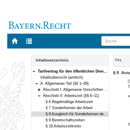
Zur
Zur
Startseite
Trefferliste
von
der
Navigation
BAYERN.RECHT
letzten
Inhalt
Inhaltsverzeichnis
TV-L
Suche
Tarifvertrag für den öffentlichen Dienst der Länder (TV-L) Vom 12. Oktober 2006 (§§ 1–52)
§ 8
Ausg
Bereich reduzieren
Inhaltsübersicht (amtlich)
(
A. Allgemeiner Teil (§§ 1–39)
T
Bereich reduzieren
Abschnitt I. Allgemeine Vorschriften (§§ 1–5)
Bereich erweitern
Abschnitt II. Arbeitszeit (§§ 6–11)
a
Bereich reduzieren
§ 6 Regelmäßige Arbeitszeit
§ 7 Sonderformen der Arbeit
§ 8 Ausgleich für Sonderformen der Arbeit
§ 9 Bereitschaftszeiten
b
§ 10 Arbeitszeitkonto