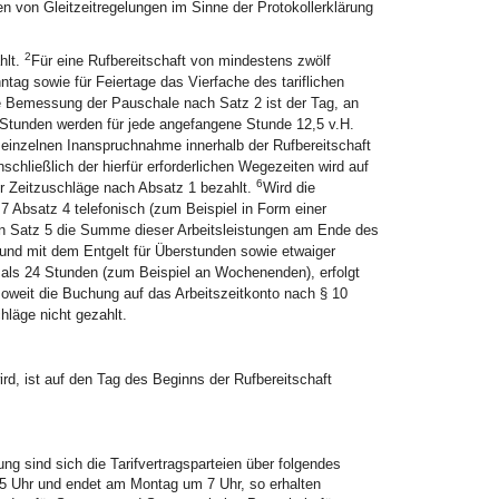
n von Gleitzeitregelungen im Sinne der Protokollerklärung
2
hlt.
Für eine Rufbereitschaft von mindestens zwölf
tag sowie für Feiertage das Vierfache des tariflichen
 Bemessung der Pauschale nach Satz 2 ist der Tag, an
 Stunden werden für jede angefangene Stunde 12,5 v.H.
r einzelnen Inanspruchnahme innerhalb der Rufbereitschaft
chließlich der hierfür erforderlichen Wegezeiten wird auf
6
er Zeitzuschläge nach Absatz 1 bezahlt.
Wird die
 7 Absatz 4 telefonisch (zum Beispiel in Form einer
von Satz 5 die Summe dieser Arbeitsleistungen am Ende des
 und mit dem Entgelt für Überstunden sowie etwaiger
r als 24 Stunden (zum Beispiel an Wochenenden), erfolgt
soweit die Buchung auf das Arbeitszeitkonto nach § 10
hläge nicht gezahlt.
ird, ist auf den Tag des Beginns der Rufbereitschaft
ng sind sich die Tarifvertragsparteien über folgendes
15 Uhr und endet am Montag um 7 Uhr, so erhalten