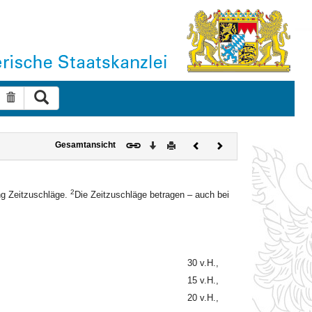
Suche ausführen
Suche zurücksetzen
Download
Drucken
Vorheriges
Nächstes
Gesamtansicht
Dokument
Dokument
2
ung Zeitzuschläge.
Die Zeitzuschläge betragen – auch bei
30 v.H.,
15 v.H.,
20 v.H.,