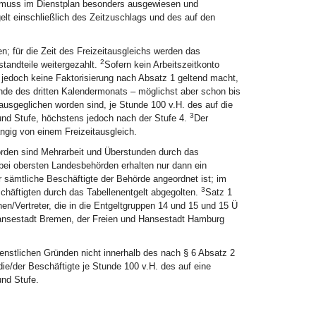
h muss im Dienstplan besonders ausgewiesen und
gelt einschließlich des Zeitzuschlags und des auf den
; für die Zeit des Freizeitausgleichs werden das
2
standteile weitergezahlt.
Sofern kein Arbeitszeitkonto
e jedoch keine Faktorisierung nach Absatz 1 geltend macht,
 Ende des dritten Kalendermonats – möglichst aber schon bis
usgeglichen worden sind, je Stunde 100 v.H. des auf die
3
 und Stufe, höchstens jedoch nach der Stufe 4.
Der
gig von einem Freizeitausgleich.
örden sind Mehrarbeit und Überstunden durch das
bei obersten Landesbehörden erhalten nur dann ein
r sämtliche Beschäftigte der Behörde angeordnet ist; im
3
eschäftigten durch das Tabellenentgelt abgegolten.
Satz 1
nnen/Vertreter, die in die Entgeltgruppen 14 und 15 und 15 Ü
 Hansestadt Bremen, der Freien und Hansestadt Hamburg
ienstlichen Gründen nicht innerhalb des nach § 6 Absatz 2
die/der Beschäftigte je Stunde 100 v.H. des auf eine
und Stufe.