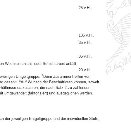
25 v.H.,
135 v.H.,
35 v.H.,
35 v.H.,
n Wechselschicht- oder Schichtarbeit anfällt,
20 v.H.
3
jeweiligen Entgeltgruppe.
Beim Zusammentreffen von
4
ag gezahlt.
Auf Wunsch der Beschäftigten können, soweit
 Verhältnisse es zulassen, die nach Satz 2 zu zahlenden
t umgewandelt (faktorisiert) und ausgeglichen werden.
ch der jeweiligen Entgeltgruppe und der individuellen Stufe,