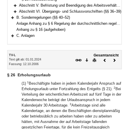
Abschnitt V. Befristung und Beendigung des Arbeitsverhältnisses (§§ 30–35)
Bereich erweitern
Abschnitt VI. Übergangs- und Schlussvorschriften (§§ 36–39)
Bereich erweitern
B. Sonderregelungen (§§ 40–52)
Bereich erweitern
Anlage Anhang zu § 6 Regelung der durchschnittlichen regelmäßigen wöchentlichen Arbeitszeit im Tarifgebiet West
Anhang zu § 16 (aufgehoben)
C. Anlagen
Bereich erweitern
Inhalt
TV-L
Gesamtansicht
Text gilt ab: 01.01.2024
Download
Drucken
Vorheriges
Nächste
Fassung: 12.10.2006
Dokument
Dokume
§ 26
Erholungsurlaub
1
(1)
Beschäftigte haben in jedem Kalenderjahr Anspruch auf
2
Erholungsurlaub unter Fortzahlung des Entgelts (§ 21).
Bei
Verteilung der wöchentlichen Arbeitszeit auf fünf Tage in der
Kalenderwoche beträgt der Urlaubsanspruch in jedem
3
Kalenderjahr 30 Arbeitstage.
Arbeitstage sind alle
Kalendertage, an denen die Beschäftigten dienstplanmäßig
oder betriebsüblich zu arbeiten haben oder zu arbeiten
hätten, mit Ausnahme der auf Arbeitstage fallenden
gesetzlichen Feiertage, für die kein Freizeitausgleich