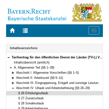
Zur
Zur
Toggle
Startseite
Trefferliste
navigati
von
der
BAYERN.RECHT
letzten
Navigation
Inhaltsverzeichnis
Suche
Tarifvertrag für den öffentlichen Dienst der Länder (TV-L) Vom 12. Oktober 2006 (§§ 1–52)
Bereich reduzieren
Inhaltsübersicht (amtlich)
A. Allgemeiner Teil (§§ 1–39)
Bereich reduzieren
Abschnitt I. Allgemeine Vorschriften (§§ 1–5)
Bereich erweitern
Abschnitt II. Arbeitszeit (§§ 6–11)
Bereich erweitern
Abschnitt III. Eingruppierung, Entgelt und sonstige Leistungen (§§ 12–25)
Bereich erweitern
Abschnitt IV. Urlaub und Arbeitsbefreiung (§§ 26–29)
Bereich reduzieren
§ 26 Erholungsurlaub
§ 27 Zusatzurlaub
§ 28 Sonderurlaub
§ 29 Arbeitsbefreiung