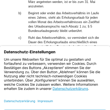
März angetreten werden, ist er bis zum 31. Mai
anzutreten.
b)
Beginnt oder endet das Arbeitsverhältnis im Laufe
eines Jahres, steht als Erholungsurlaub für jeden
vollen Monat des Arbeitsverhältnisses ein Zwölftel
des Urlaubsanspruchs nach Absatz 1 zu; § 5
Bundesurlaubsgesetz bleibt unberührt.
c)
Ruht das Arbeitsverhältnis, so vermindert sich die
Dauer des Erholungsurlaubs einschließlich eines
etwaigen tariflichen Zusatzurlaubs für jeden vollen
Kalendermonat um ein Zwölftel.
d)
Das Entgelt nach Absatz 1 Satz 1 wird zu dem in §
24 genannten Zeitpunkt gezahlt.
Bayern.de
BayernPortal
Datenschutz
Impressum
Barrierefreiheit