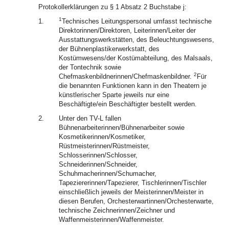
Protokollerklärungen zu § 1 Absatz 2 Buchstabe j:
1
1.
Technisches Leitungspersonal umfasst technische
Direktorinnen/Direktoren, Leiterinnen/Leiter der
Ausstattungswerkstätten, des Beleuchtungswesens,
der Bühnenplastikerwerkstatt, des
Kostümwesens/der Kostümabteilung, des Malsaals,
der Tontechnik sowie
2
Chefmaskenbildnerinnen/Chefmaskenbildner.
Für
die benannten Funktionen kann in den Theatern je
künstlerischer Sparte jeweils nur eine
Beschäftigte/ein Beschäftigter bestellt werden.
2.
Unter den TV-L fallen
Bühnenarbeiterinnen/Bühnenarbeiter sowie
Kosmetikerinnen/Kosmetiker,
Rüstmeisterinnen/Rüstmeister,
Schlosserinnen/Schlosser,
Schneiderinnen/Schneider,
Schuhmacherinnen/Schumacher,
Tapeziererinnen/Tapezierer, Tischlerinnen/Tischler
einschließlich jeweils der Meisterinnen/Meister in
diesen Berufen, Orchesterwartinnen/Orchesterwarte,
technische Zeichnerinnen/Zeichner und
Waffenmeisterinnen/Waffenmeister.