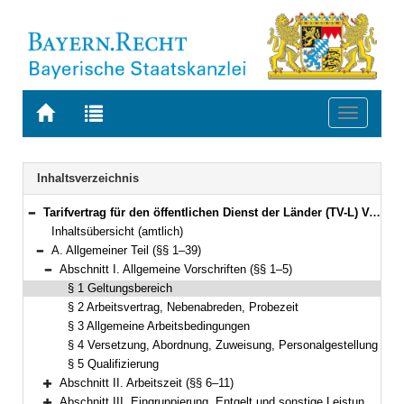
Zur
Zur
Toggle
Startseite
Trefferliste
navigati
von
der
BAYERN.RECHT
letzten
Navigation
Inhaltsverzeichnis
Suche
Tarifvertrag für den öffentlichen Dienst der Länder (TV-L) Vom 12. Oktober 2006 (§§ 1–52)
Bereich reduzieren
Inhaltsübersicht (amtlich)
A. Allgemeiner Teil (§§ 1–39)
Bereich reduzieren
Abschnitt I. Allgemeine Vorschriften (§§ 1–5)
Bereich reduzieren
§ 1 Geltungsbereich
§ 2 Arbeitsvertrag, Nebenabreden, Probezeit
§ 3 Allgemeine Arbeitsbedingungen
§ 4 Versetzung, Abordnung, Zuweisung, Personalgestellung
§ 5 Qualifizierung
Abschnitt II. Arbeitszeit (§§ 6–11)
Bereich erweitern
Abschnitt III. Eingruppierung, Entgelt und sonstige Leistungen (§§ 12–25)