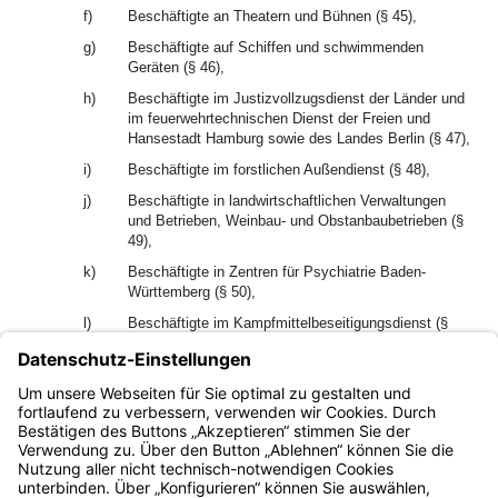
f)
Beschäftigte an Theatern und Bühnen (§ 45),
g)
Beschäftigte auf Schiffen und schwimmenden
Geräten (§ 46),
h)
Beschäftigte im Justizvollzugsdienst der Länder und
im feuerwehrtechnischen Dienst der Freien und
Hansestadt Hamburg sowie des Landes Berlin (§ 47),
i)
Beschäftigte im forstlichen Außendienst (§ 48),
j)
Beschäftigte in landwirtschaftlichen Verwaltungen
und Betrieben, Weinbau- und Obstanbaubetrieben (§
49),
k)
Beschäftigte in Zentren für Psychiatrie Baden-
Württemberg (§ 50),
l)
Beschäftigte im Kampfmittelbeseitigungsdienst (§
51),
m)
Beschäftigte im Sozial- und Erziehungsdienst (§ 52).
2
Die Sonderregelungen sind Bestandteil des TV-L.
Bayern.de