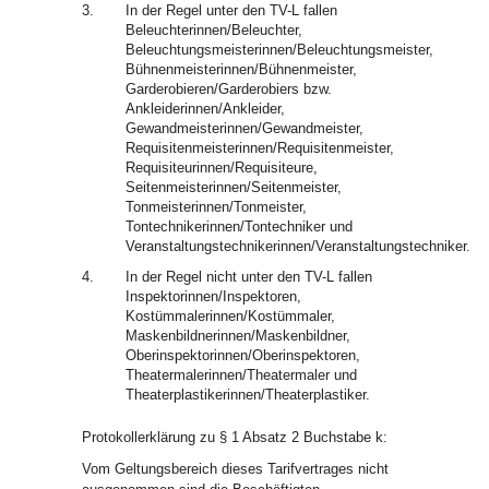
3.
In der Regel unter den TV-L fallen
Beleuchterinnen/Beleuchter,
Beleuchtungsmeisterinnen/Beleuchtungsmeister,
Bühnenmeisterinnen/Bühnenmeister,
Garderobieren/Garderobiers bzw.
Ankleiderinnen/Ankleider,
Gewandmeisterinnen/Gewandmeister,
Requisitenmeisterinnen/Requisitenmeister,
Requisiteurinnen/Requisiteure,
Seitenmeisterinnen/Seitenmeister,
Tonmeisterinnen/Tonmeister,
Tontechnikerinnen/Tontechniker und
Veranstaltungstechnikerinnen/Veranstaltungstechniker.
4.
In der Regel nicht unter den TV-L fallen
Inspektorinnen/Inspektoren,
Kostümmalerinnen/Kostümmaler,
Maskenbildnerinnen/Maskenbildner,
Oberinspektorinnen/Oberinspektoren,
Theatermalerinnen/Theatermaler und
Theaterplastikerinnen/Theaterplastiker.
Protokollerklärung zu § 1 Absatz 2 Buchstabe k:
Vom Geltungsbereich dieses Tarifvertrages nicht