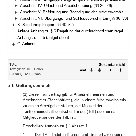
Bereich erweitern
Abschnitt IV. Urlaub und Arbeitsbefreiung (§§ 26–29)
Bereich erweitern
Abschnitt V. Befristung und Beendigung des Arbeitsverhältnisses (§§ 30–35)
Bereich erweitern
Abschnitt VI. Übergangs- und Schlussvorschriften (§§ 36–39)
Bereich erweitern
B. Sonderregelungen (§§ 40–52)
Bereich erweitern
Anlage Anhang zu § 6 Regelung der durchschnittlichen regelmäßigen wöchentlichen Arbeitszeit im Tarifgebiet West
Anhang zu § 16 (aufgehoben)
C. Anlagen
Bereich erweitern
Inhalt
TV-L
Gesamtansicht
Text gilt ab: 01.01.2024
Download
Drucken
Vorheriges
Nächste
Fassung: 12.10.2006
Dokument
Dokume
§ 1
Geltungsbereich
(1) Dieser Tarifvertrag gilt für Arbeitnehmerinnen und
Arbeitnehmer (Beschäftigte), die in einem Arbeitsverhältnis
zu einem Arbeitgeber stehen, der Mitglied der
Tarifgemeinschaft deutscher Länder (TdL) oder eines
Mitgliedverbandes der TdL ist.
Protokollerklärungen zu § 1 Absatz 1:
1.
Der TV-L findet in Bremen und Bremerhaven keine