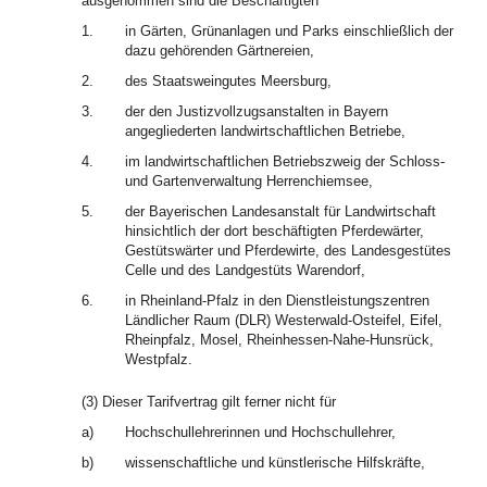
ausgenommen sind die Beschäftigten
1.
in Gärten, Grünanlagen und Parks einschließlich der
dazu gehörenden Gärtnereien,
2.
des Staatsweingutes Meersburg,
3.
der den Justizvollzugsanstalten in Bayern
angegliederten landwirtschaftlichen Betriebe,
4.
im landwirtschaftlichen Betriebszweig der Schloss-
und Gartenverwaltung Herrenchiemsee,
5.
der Bayerischen Landesanstalt für Landwirtschaft
hinsichtlich der dort beschäftigten Pferdewärter,
Gestütswärter und Pferdewirte, des Landesgestütes
Celle und des Landgestüts Warendorf,
6.
in Rheinland-Pfalz in den Dienstleistungszentren
Ländlicher Raum (DLR) Westerwald-Osteifel, Eifel,
Rheinpfalz, Mosel, Rheinhessen-Nahe-Hunsrück,
Westpfalz.
(3) Dieser Tarifvertrag gilt ferner nicht für
a)
Hochschullehrerinnen und Hochschullehrer,
b)
wissenschaftliche und künstlerische Hilfskräfte,