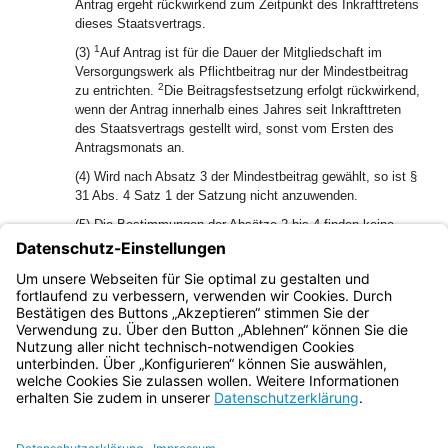
Antrag ergeht rückwirkend zum Zeitpunkt des Inkrafttretens
dieses Staatsvertrags.
1
(3)
Auf Antrag ist für die Dauer der Mitgliedschaft im
Versorgungswerk als Pflichtbeitrag nur der Mindestbeitrag
2
zu entrichten.
Die Beitragsfestsetzung erfolgt rückwirkend,
wenn der Antrag innerhalb eines Jahres seit Inkrafttreten
des Staatsvertrags gestellt wird, sonst vom Ersten des
Antragsmonats an.
(4) Wird nach Absatz 3 der Mindestbeitrag gewählt, so ist §
31 Abs. 4 Satz 1 der Satzung nicht anzuwenden.
(5) Die Bestimmungen der Absätze 2 bis 4 finden keine
Anwendung auf diejenigen Mitglieder der
Psychotherapeutenkammer des Saarlandes, die im
Zeitpunkt des Inkrafttretens dieses Staatsvertrags bereits
Mitglieder des Versorgungswerks sind.
Bayern.de
BayernPortal
Datenschutz