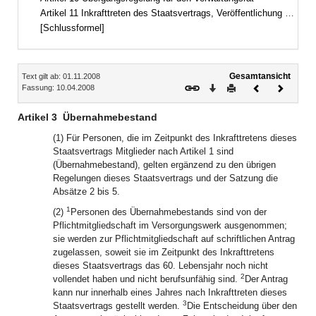
Artikel 11 Inkrafttreten des Staatsvertrags, Veröffentlichung der anwendbaren Vorschriften
[Schlussformel]
Inhalt
Gesamtansicht
Text gilt ab: 01.11.2008
Download
Drucken
Vorheriges
Nächste
Fassung: 10.04.2008
Dokument
Dokume
Artikel 3
Übernahmebestand
(1) Für Personen, die im Zeitpunkt des Inkrafttretens dieses
Staatsvertrags Mitglieder nach Artikel 1 sind
(Übernahmebestand), gelten ergänzend zu den übrigen
Regelungen dieses Staatsvertrags und der Satzung die
Absätze 2 bis 5.
1
(2)
Personen des Übernahmebestands sind von der
Pflichtmitgliedschaft im Versorgungswerk ausgenommen;
sie werden zur Pflichtmitgliedschaft auf schriftlichen Antrag
zugelassen, soweit sie im Zeitpunkt des Inkrafttretens
dieses Staatsvertrags das 60. Lebensjahr noch nicht
2
vollendet haben und nicht berufsunfähig sind.
Der Antrag
kann nur innerhalb eines Jahres nach Inkrafttreten dieses
3
Staatsvertrags gestellt werden.
Die Entscheidung über den