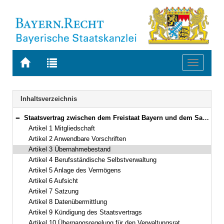
Zur
Zur
Toggle
Startseite
Trefferliste
navigati
von
der
BAYERN.RECHT
letzten
Navigation
Inhaltsverzeichnis
Suche
Staatsvertrag zwischen dem Freistaat Bayern und dem Saarland über die Zugehörigkeit der Mitglieder der Psychotherapeutenkammer des Saarlandes zur Bayerischen Ingenieurversorgung-Bau mit Psychotherapeutenversorgung Vom 10./21. April 2008 (Art. 1–11)
Bereich reduzieren
Artikel 1 Mitgliedschaft
Artikel 2 Anwendbare Vorschriften
Artikel 3 Übernahmebestand
Artikel 4 Berufsständische Selbstverwaltung
Artikel 5 Anlage des Vermögens
Artikel 6 Aufsicht
Artikel 7 Satzung
Artikel 8 Datenübermittlung
Artikel 9 Kündigung des Staatsvertrags
Artikel 10 Übergangsregelung für den Verwaltungsrat