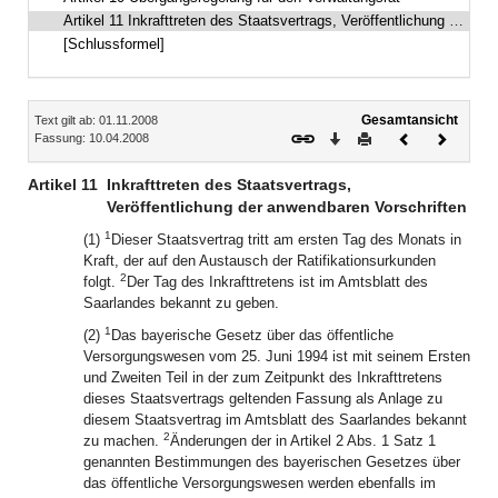
Artikel 11 Inkrafttreten des Staatsvertrags, Veröffentlichung der anwendbaren Vorschriften
[Schlussformel]
Inhalt
Gesamtansicht
Text gilt ab: 01.11.2008
Download
Drucken
Vorheriges
Nächste
Fassung: 10.04.2008
Dokument
Dokume
Artikel 11
Inkrafttreten des Staatsvertrags,
Veröffentlichung der anwendbaren Vorschriften
1
(1)
Dieser Staatsvertrag tritt am ersten Tag des Monats in
Kraft, der auf den Austausch der Ratifikationsurkunden
2
folgt.
Der Tag des Inkrafttretens ist im Amtsblatt des
Saarlandes bekannt zu geben.
1
(2)
Das bayerische Gesetz über das öffentliche
Versorgungswesen vom 25. Juni 1994 ist mit seinem Ersten
und Zweiten Teil in der zum Zeitpunkt des Inkrafttretens
dieses Staatsvertrags geltenden Fassung als Anlage zu
diesem Staatsvertrag im Amtsblatt des Saarlandes bekannt
2
zu machen.
Änderungen der in Artikel 2 Abs. 1 Satz 1
genannten Bestimmungen des bayerischen Gesetzes über
das öffentliche Versorgungswesen werden ebenfalls im