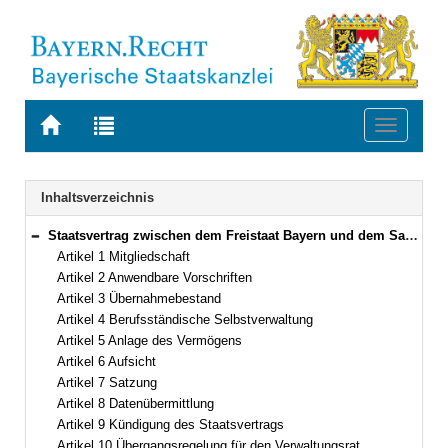
Zur
Zur
Toggle
Startseite
Trefferliste
navigati
von
der
BAYERN.RECHT
letzten
Navigation
Inhaltsverzeichnis
Suche
Staatsvertrag zwischen dem Freistaat Bayern und dem Saarland über die Zugehörigkeit der Mitglieder der Psychotherapeutenkammer des Saarlandes zur Bayerischen Ingenieurversorgung-Bau mit Psychotherapeutenversorgung Vom 10./21. April 2008 (Art. 1–11)
Bereich reduzieren
Artikel 1 Mitgliedschaft
Artikel 2 Anwendbare Vorschriften
Artikel 3 Übernahmebestand
Artikel 4 Berufsständische Selbstverwaltung
Artikel 5 Anlage des Vermögens
Artikel 6 Aufsicht
Artikel 7 Satzung
Artikel 8 Datenübermittlung
Artikel 9 Kündigung des Staatsvertrags
Artikel 10 Übergangsregelung für den Verwaltungsrat