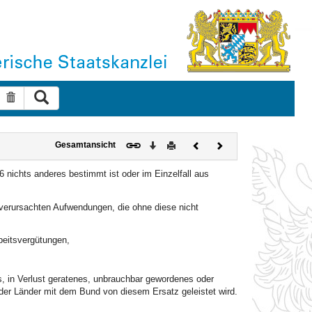
Suche ausführen
Suche zurücksetzen
Download
Drucken
Vorheriges
Nächstes
Gesamtansicht
Dokument
Dokument
 6 nichts anderes bestimmt ist oder im Einzelfall aus
r verursachten Aufwendungen, die ohne diese nicht
beitsvergütungen,
, in Verlust geratenes, unbrauchbar gewordenes oder
er Länder mit dem Bund von diesem Ersatz geleistet wird.