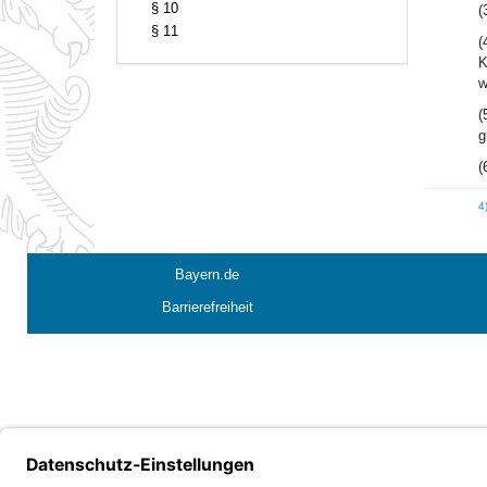
§ 10
(
§ 11
(
K
w
(
g
(
4
Bayern.de
Barrierefreiheit