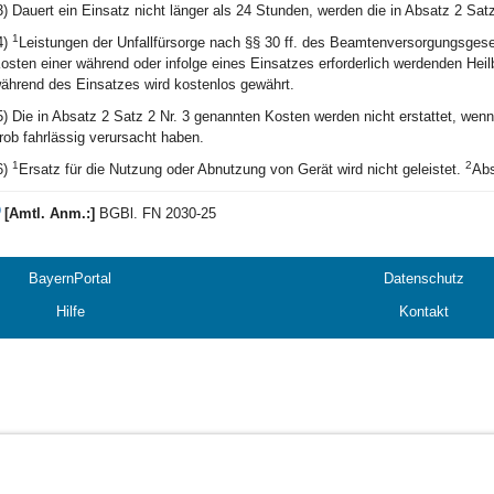
3) Dauert ein Einsatz nicht länger als 24 Stunden, werden die in Absatz 2 Sat
1
4)
Leistungen der Unfallfürsorge nach §§ 30 ff. des Beamtenversorgungsges
osten einer während oder infolge eines Einsatzes erforderlich werdenden Hei
ährend des Einsatzes wird kostenlos gewährt.
5) Die in Absatz 2 Satz 2 Nr. 3 genannten Kosten werden nicht erstattet, wen
rob fahrlässig verursacht haben.
1
2
6)
Ersatz für die Nutzung oder Abnutzung von Gerät wird nicht geleistet.
Abs
)
[Amtl. Anm.:]
BGBl. FN 2030-25
BayernPortal
Datenschutz
Hilfe
Kontakt