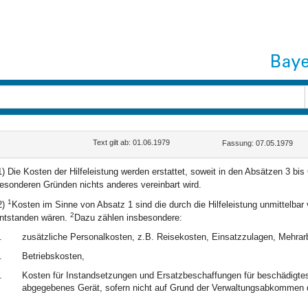
Text gilt ab: 01.06.1979
Fassung: 07.05.1979
1) Die Kosten der Hilfeleistung werden erstattet, soweit in den Absätzen 3 bis
esonderen Gründen nichts anderes vereinbart wird.
1
2)
Kosten im Sinne von Absatz 1 sind die durch die Hilfeleistung unmittelba
2
ntstanden wären.
Dazu zählen insbesondere:
.
zusätzliche Personalkosten, z.B. Reisekosten, Einsatzzulagen, Mehrar
.
Betriebskosten,
.
Kosten für Instandsetzungen und Ersatzbeschaffungen für beschädigtes
abgegebenes Gerät, sofern nicht auf Grund der Verwaltungsabkommen d