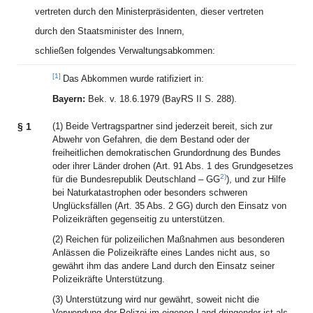
vertreten durch den Ministerpräsidenten, dieser vertreten
durch den Staatsminister des Innern,
schließen folgendes Verwaltungsabkommen:
[1]
Das Abkommen wurde ratifiziert in:
Bayern:
Bek. v. 18.6.1979 (BayRS II S. 288).
§ 1
(1) Beide Vertragspartner sind jederzeit bereit, sich zur
Abwehr von Gefahren, die dem Bestand oder der
freiheitlichen demokratischen Grundordnung des Bundes
oder ihrer Länder drohen (Art. 91 Abs. 1 des Grundgesetzes
2)
für die Bundesrepublik Deutschland – GG
), und zur Hilfe
bei Naturkatastrophen oder besonders schweren
Unglücksfällen (Art. 35 Abs. 2 GG) durch den Einsatz von
Polizeikräften gegenseitig zu unterstützen.
(2) Reichen für polizeilichen Maßnahmen aus besonderen
Anlässen die Polizeikräfte eines Landes nicht aus, so
gewährt ihm das andere Land durch den Einsatz seiner
Polizeikräfte Unterstützung.
(3) Unterstützung wird nur gewährt, soweit nicht die
Verwendung der Polizei im eigenen Land dringender ist als