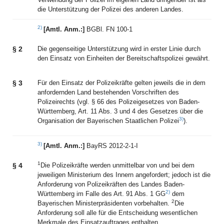
die Unterstützung der Polizei des anderen Landes.
2)
[Amtl. Anm.:]
BGBl. FN 100-1
§ 2
Die gegenseitige Unterstützung wird in erster Linie durch
den Einsatz von Einheiten der Bereitschaftspolizei gewährt.
§ 3
Für den Einsatz der Polizeikräfte gelten jeweils die in dem
anfordernden Land bestehenden Vorschriften des
Polizeirechts (vgl. § 66 des Polizeigesetzes von Baden-
Württemberg, Art. 11 Abs. 3 und 4 des Gesetzes über die
3)
Organisation der Bayerischen Staatlichen Polizei
).
3)
[Amtl. Anm.:]
BayRS 2012-2-1-I
1
§ 4
Die Polizeikräfte werden unmittelbar von und bei dem
jeweiligen Ministerium des Innern angefordert; jedoch ist die
Anforderung von Polizeikräften des Landes Baden-
2)
Württemberg im Falle des Art. 91 Abs. 1 GG
dem
2
Bayerischen Ministerpräsidenten vorbehalten.
Die
Anforderung soll alle für die Entscheidung wesentlichen
Merkmale des Einsatzauftrages enthalten.