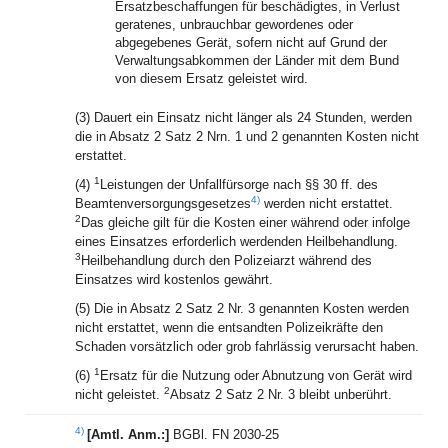
Ersatzbeschaffungen für beschädigtes, in Verlust
geratenes, unbrauchbar gewordenes oder
abgegebenes Gerät, sofern nicht auf Grund der
Verwaltungsabkommen der Länder mit dem Bund
von diesem Ersatz geleistet wird.
(3) Dauert ein Einsatz nicht länger als 24 Stunden, werden
die in Absatz 2 Satz 2 Nrn. 1 und 2 genannten Kosten nicht
erstattet.
1
(4)
Leistungen der Unfallfürsorge nach §§ 30 ff. des
4)
Beamtenversorgungsgesetzes
werden nicht erstattet.
2
Das gleiche gilt für die Kosten einer während oder infolge
eines Einsatzes erforderlich werdenden Heilbehandlung.
3
Heilbehandlung durch den Polizeiarzt während des
Einsatzes wird kostenlos gewährt.
(5) Die in Absatz 2 Satz 2 Nr. 3 genannten Kosten werden
nicht erstattet, wenn die entsandten Polizeikräfte den
Schaden vorsätzlich oder grob fahrlässig verursacht haben.
1
(6)
Ersatz für die Nutzung oder Abnutzung von Gerät wird
2
nicht geleistet.
Absatz 2 Satz 2 Nr. 3 bleibt unberührt.
4)
[Amtl. Anm.:]
BGBl. FN 2030-25