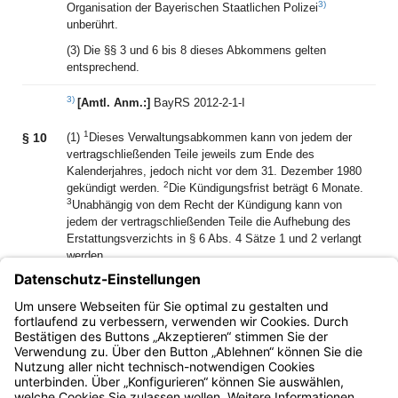
3)
Organisation der Bayerischen Staatlichen Polizei
unberührt.
(3) Die §§ 3 und 6 bis 8 dieses Abkommens gelten
entsprechend.
3)
[Amtl. Anm.:]
BayRS 2012-2-1-I
1
§ 10
(1)
Dieses Verwaltungsabkommen kann von jedem der
vertragschließenden Teile jeweils zum Ende des
Kalenderjahres, jedoch nicht vor dem 31. Dezember 1980
2
gekündigt werden.
Die Kündigungsfrist beträgt 6 Monate.
3
Unabhängig von dem Recht der Kündigung kann von
jedem der vertragschließenden Teile die Aufhebung des
Erstattungsverzichts in § 6 Abs. 4 Sätze 1 und 2 verlangt
werden.
(2) Die Kündigung bedarf der Schriftform.
§ 11
Dieses Abkommen tritt am 1. Juni 1979 in Kraft.
Bayern.de