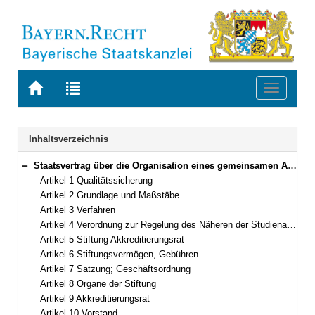
Zur
Zur
Toggle
Startseite
Trefferliste
navigati
von
der
BAYERN.RECHT
letzten
Navigation
Inhaltsverzeichnis
Suche
Staatsvertrag über die Organisation eines gemeinsamen Akkreditierungssystems zur Qualitätssicherung in Studium und Lehre an deutschen Hochschulen (Studienakkreditierungsstaatsvertrag) Vom 1.–20. Juni 2017 (Art. 1–18)
Bereich reduzieren
Artikel 1 Qualitätssicherung
Artikel 2 Grundlage und Maßstäbe
Artikel 3 Verfahren
Artikel 4 Verordnung zur Regelung des Näheren der Studienakkreditierung(Studienakkreditierungsverordnung)
Artikel 5 Stiftung Akkreditierungsrat
Artikel 6 Stiftungsvermögen, Gebühren
Artikel 7 Satzung; Geschäftsordnung
Artikel 8 Organe der Stiftung
Artikel 9 Akkreditierungsrat
Artikel 10 Vorstand