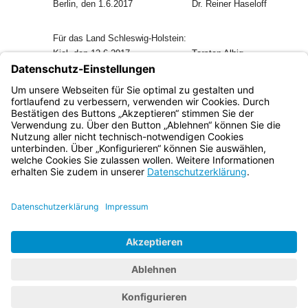
Berlin, den 1.6.2017
Dr. Reiner Haseloff
Für das Land Schleswig-Holstein:
Kiel, den 12.6.2017
Torsten Albig
Für den Freistaat Thüringen:
Berlin, den 1.6.2017
Bodo Ramelow
Bayern.de
BayernPortal
Datenschutz
Impressum
Barrierefreiheit
Hilfe
Kontakt
Kontrastwechsel
Schriftgröße