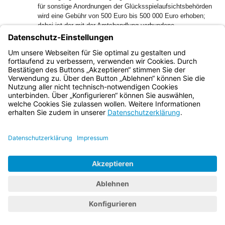
für sonstige Anordnungen der Glücksspielaufsichtsbehörden
wird eine Gebühr von 500 Euro bis 500 000 Euro erhoben;
dabei ist der mit der Amtshandlung verbundene
Verwaltungsaufwand aller beteiligten Behörden und Stellen
7
zu berücksichtigen.
Im Übrigen gelten die
Kostenvorschriften des jeweiligen Sitzlandes der
handelnden Behörde.
Bayern.de
BayernPortal
Datenschutz
Impressum
Barrierefreiheit
Hilfe
Kontakt
Kontrastwechsel
Schriftgröße