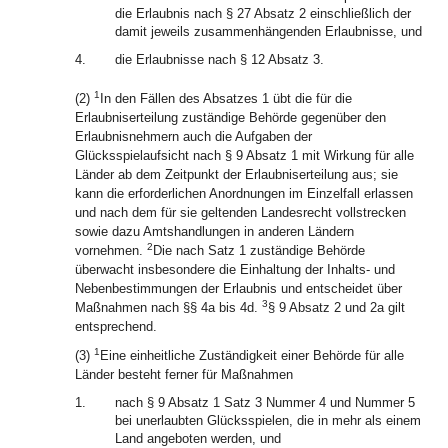
die Erlaubnis nach § 27 Absatz 2 einschließlich der
damit jeweils zusammenhängenden Erlaubnisse, und
4.
die Erlaubnisse nach § 12 Absatz 3.
1
(2)
In den Fällen des Absatzes 1 übt die für die
Erlaubniserteilung zuständige Behörde gegenüber den
Erlaubnisnehmern auch die Aufgaben der
Glücksspielaufsicht nach § 9 Absatz 1 mit Wirkung für alle
Länder ab dem Zeitpunkt der Erlaubniserteilung aus; sie
kann die erforderlichen Anordnungen im Einzelfall erlassen
und nach dem für sie geltenden Landesrecht vollstrecken
sowie dazu Amtshandlungen in anderen Ländern
2
vornehmen.
Die nach Satz 1 zuständige Behörde
überwacht insbesondere die Einhaltung der Inhalts- und
Nebenbestimmungen der Erlaubnis und entscheidet über
3
Maßnahmen nach §§ 4a bis 4d.
§ 9 Absatz 2 und 2a gilt
entsprechend.
1
(3)
Eine einheitliche Zuständigkeit einer Behörde für alle
Länder besteht ferner für Maßnahmen
1.
nach § 9 Absatz 1 Satz 3 Nummer 4 und Nummer 5
bei unerlaubten Glücksspielen, die in mehr als einem
Land angeboten werden, und