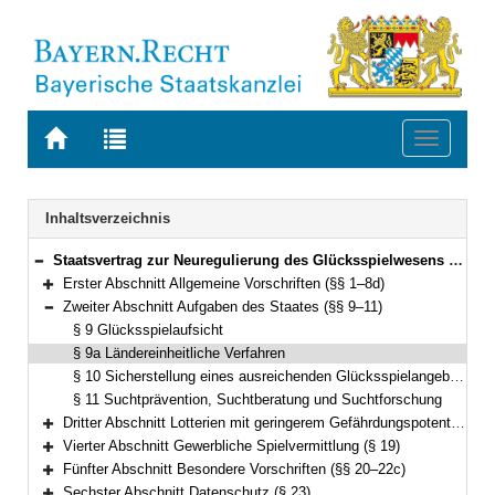
Zur
Zur
Toggle
Startseite
Trefferliste
navigati
von
der
BAYERN.RECHT
letzten
Navigation
Inhaltsverzeichnis
Suche
Staatsvertrag zur Neuregulierung des Glücksspielwesens in Deutschland (Glücksspielstaatsvertrag 2021 – GlüStV 2021) Vom 29. Oktober 2020 (§§ 1–35)
Bereich reduzieren
Erster Abschnitt Allgemeine Vorschriften (§§ 1–8d)
Bereich erweitern
Zweiter Abschnitt Aufgaben des Staates (§§ 9–11)
Bereich reduzieren
§ 9 Glücksspielaufsicht
§ 9a Ländereinheitliche Verfahren
§ 10 Sicherstellung eines ausreichenden Glücksspielangebotes
§ 11 Suchtprävention, Suchtberatung und Suchtforschung
Dritter Abschnitt Lotterien mit geringerem Gefährdungspotential (§§ 12–18)
Bereich erweitern
Vierter Abschnitt Gewerbliche Spielvermittlung (§ 19)
Bereich erweitern
Fünfter Abschnitt Besondere Vorschriften (§§ 20–22c)
Bereich erweitern
Sechster Abschnitt Datenschutz (§ 23)