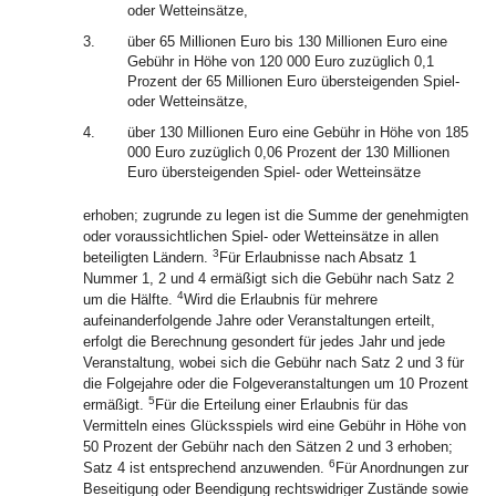
oder Wetteinsätze,
3.
über 65 Millionen Euro bis 130 Millionen Euro eine
Gebühr in Höhe von 120 000 Euro zuzüglich 0,1
Prozent der 65 Millionen Euro übersteigenden Spiel-
oder Wetteinsätze,
4.
über 130 Millionen Euro eine Gebühr in Höhe von 185
000 Euro zuzüglich 0,06 Prozent der 130 Millionen
Euro übersteigenden Spiel- oder Wetteinsätze
erhoben; zugrunde zu legen ist die Summe der genehmigten
oder voraussichtlichen Spiel- oder Wetteinsätze in allen
3
beteiligten Ländern.
Für Erlaubnisse nach Absatz 1
Nummer 1, 2 und 4 ermäßigt sich die Gebühr nach Satz 2
4
um die Hälfte.
Wird die Erlaubnis für mehrere
aufeinanderfolgende Jahre oder Veranstaltungen erteilt,
erfolgt die Berechnung gesondert für jedes Jahr und jede
Veranstaltung, wobei sich die Gebühr nach Satz 2 und 3 für
die Folgejahre oder die Folgeveranstaltungen um 10 Prozent
5
ermäßigt.
Für die Erteilung einer Erlaubnis für das
Vermitteln eines Glücksspiels wird eine Gebühr in Höhe von
50 Prozent der Gebühr nach den Sätzen 2 und 3 erhoben;
6
Satz 4 ist entsprechend anzuwenden.
Für Anordnungen zur
Beseitigung oder Beendigung rechtswidriger Zustände sowie