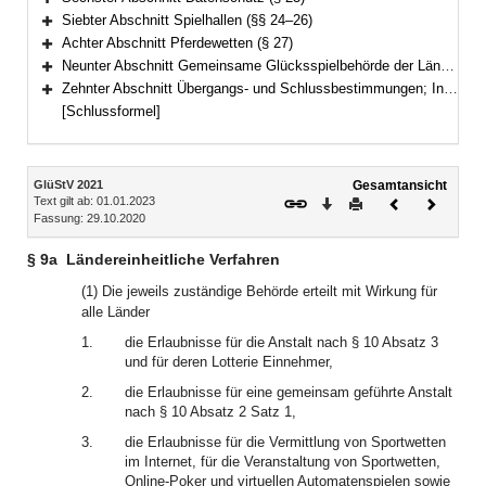
Bereich erweitern
Siebter Abschnitt Spielhallen (§§ 24–26)
Bereich erweitern
Achter Abschnitt Pferdewetten (§ 27)
Bereich erweitern
Neunter Abschnitt Gemeinsame Glücksspielbehörde der Länder (§§ 27a–27p)
Bereich erweitern
Zehnter Abschnitt Übergangs- und Schlussbestimmungen; Inkrafttreten und Kündigung (§§ 28–35)
Bereich erweitern
[Schlussformel]
Inhalt
GlüStV 2021
Gesamtansicht
Text gilt ab: 01.01.2023
Download
Drucken
Vorheriges
Nächste
Fassung: 29.10.2020
Dokument
Dokume
§ 9a
Ländereinheitliche Verfahren
(1) Die jeweils zuständige Behörde erteilt mit Wirkung für
alle Länder
1.
die Erlaubnisse für die Anstalt nach § 10 Absatz 3
und für deren Lotterie Einnehmer,
2.
die Erlaubnisse für eine gemeinsam geführte Anstalt
nach § 10 Absatz 2 Satz 1,
3.
die Erlaubnisse für die Vermittlung von Sportwetten
im Internet, für die Veranstaltung von Sportwetten,
Online-Poker und virtuellen Automatenspielen sowie