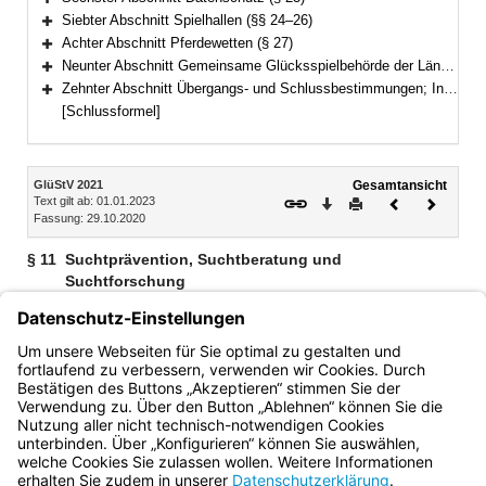
Bereich erweitern
Siebter Abschnitt Spielhallen (§§ 24–26)
Bereich erweitern
Achter Abschnitt Pferdewetten (§ 27)
Bereich erweitern
Neunter Abschnitt Gemeinsame Glücksspielbehörde der Länder (§§ 27a–27p)
Bereich erweitern
Zehnter Abschnitt Übergangs- und Schlussbestimmungen; Inkrafttreten und Kündigung (§§ 28–35)
Bereich erweitern
[Schlussformel]
Inhalt
GlüStV 2021
Gesamtansicht
Text gilt ab: 01.01.2023
Download
Drucken
Vorheriges
Nächste
Fassung: 29.10.2020
Dokument
Dokume
§ 11
Suchtprävention, Suchtberatung und
Suchtforschung
Die Länder stellen Maßnahmen der Suchtprävention,
entsprechende Beratungsangebote sowie die
wissenschaftliche Forschung zur Vermeidung und Abwehr
von Suchtgefahren durch Glücksspiele sicher.
Bayern.de
BayernPortal