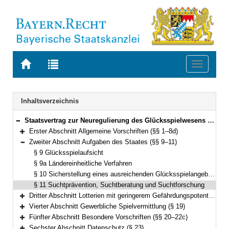
Zur
Zur
Toggle
Startseite
Trefferliste
navigati
von
der
BAYERN.RECHT
letzten
Navigation
Inhaltsverzeichnis
Suche
Staatsvertrag zur Neuregulierung des Glücksspielwesens in Deutschland (Glücksspielstaatsvertrag 2021 – GlüStV 2021) Vom 29. Oktober 2020 (§§ 1–35)
Bereich reduzieren
Erster Abschnitt Allgemeine Vorschriften (§§ 1–8d)
Bereich erweitern
Zweiter Abschnitt Aufgaben des Staates (§§ 9–11)
Bereich reduzieren
§ 9 Glücksspielaufsicht
§ 9a Ländereinheitliche Verfahren
§ 10 Sicherstellung eines ausreichenden Glücksspielangebotes
§ 11 Suchtprävention, Suchtberatung und Suchtforschung
Dritter Abschnitt Lotterien mit geringerem Gefährdungspotential (§§ 12–18)
Bereich erweitern
Vierter Abschnitt Gewerbliche Spielvermittlung (§ 19)
Bereich erweitern
Fünfter Abschnitt Besondere Vorschriften (§§ 20–22c)
Bereich erweitern
Sechster Abschnitt Datenschutz (§ 23)