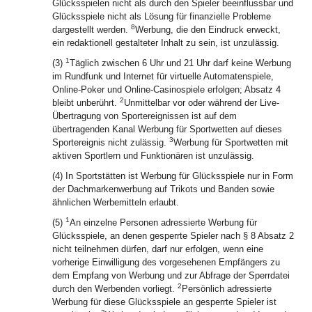
Glücksspielen nicht als durch den Spieler beeinflussbar und
Glücksspiele nicht als Lösung für finanzielle Probleme
8
dargestellt werden.
Werbung, die den Eindruck erweckt,
ein redaktionell gestalteter Inhalt zu sein, ist unzulässig.
1
(3)
Täglich zwischen 6 Uhr und 21 Uhr darf keine Werbung
im Rundfunk und Internet für virtuelle Automatenspiele,
Online-Poker und Online-Casinospiele erfolgen; Absatz 4
2
bleibt unberührt.
Unmittelbar vor oder während der Live-
Übertragung von Sportereignissen ist auf dem
übertragenden Kanal Werbung für Sportwetten auf dieses
3
Sportereignis nicht zulässig.
Werbung für Sportwetten mit
aktiven Sportlern und Funktionären ist unzulässig.
(4) In Sportstätten ist Werbung für Glücksspiele nur in Form
der Dachmarkenwerbung auf Trikots und Banden sowie
ähnlichen Werbemitteln erlaubt.
1
(5)
An einzelne Personen adressierte Werbung für
Glücksspiele, an denen gesperrte Spieler nach § 8 Absatz 2
nicht teilnehmen dürfen, darf nur erfolgen, wenn eine
vorherige Einwilligung des vorgesehenen Empfängers zu
dem Empfang von Werbung und zur Abfrage der Sperrdatei
2
durch den Werbenden vorliegt.
Persönlich adressierte
Werbung für diese Glücksspiele an gesperrte Spieler ist