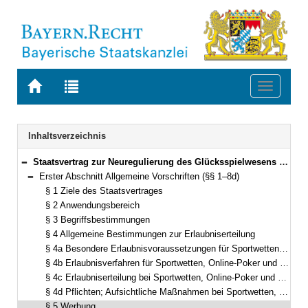
Zur
Zur
Toggle
Startseite
Trefferliste
navigati
von
der
BAYERN.RECHT
letzten
Navigation
Inhaltsverzeichnis
Suche
Staatsvertrag zur Neuregulierung des Glücksspielwesens in Deutschland (Glücksspielstaatsvertrag 2021 – GlüStV 2021) Vom 29. Oktober 2020 (§§ 1–35)
Bereich reduzieren
Erster Abschnitt Allgemeine Vorschriften (§§ 1–8d)
Bereich reduzieren
§ 1 Ziele des Staatsvertrages
§ 2 Anwendungsbereich
§ 3 Begriffsbestimmungen
§ 4 Allgemeine Bestimmungen zur Erlaubniserteilung
§ 4a Besondere Erlaubnisvoraussetzungen für Sportwetten, Online-Poker und virtuelle Automatenspiele
§ 4b Erlaubnisverfahren für Sportwetten, Online-Poker und virtuelle Automatenspiele
§ 4c Erlaubniserteilung bei Sportwetten, Online-Poker und virtuellen Automatenspielen
§ 4d Pflichten; Aufsichtliche Maßnahmen bei Sportwetten, Online-Poker und virtuellen Automatenspielen
§ 5 Werbung