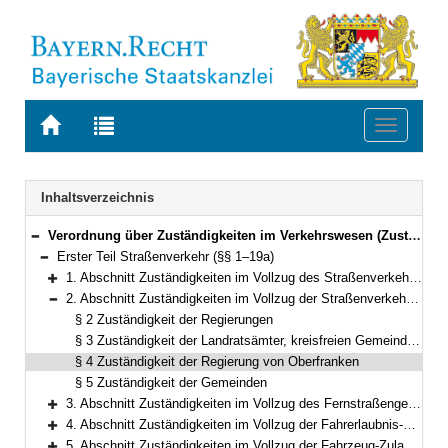
Zur
Zur
Toggle
Startseite
Trefferliste
navigati
von
der
BAYERN.RECHT
letzten
Navigation
Inhaltsverzeichnis
Suche
Verordnung über Zuständigkeiten im Verkehrswesen (ZustVVerk) Vom 22. Dezember 1998 (GVBl. S. 1025) BayRS 9210-2-I/B (§§ 1–31)
Bereich reduzieren
Erster Teil Straßenverkehr (§§ 1–19a)
Bereich reduzieren
1. Abschnitt Zuständigkeiten im Vollzug des Straßenverkehrsgesetzes (StVG) (§§ 1–1a)
Bereich erweitern
2. Abschnitt Zuständigkeiten im Vollzug der Straßenverkehrs-Ordnung (StVO) (§§ 2–5)
Bereich reduzieren
§ 2 Zuständigkeit der Regierungen
§ 3 Zuständigkeit der Landratsämter, kreisfreien Gemeinden und Großen Kreisstädte
§ 4 Zuständigkeit der Regierung von Oberfranken
§ 5 Zuständigkeit der Gemeinden
3. Abschnitt Zuständigkeiten im Vollzug des Fernstraßengesetzes (FStrG) (§ 6)
Bereich erweitern
4. Abschnitt Zuständigkeiten im Vollzug der Fahrerlaubnis-Verordnung (FeV) (§§ 7–12)
Bereich erweitern
5. Abschnitt Zuständigkeiten im Vollzug der Fahrzeug-Zulassungsverordnung (FZV), der Straßenverkehrs-Zulassungs-Ordnung (StVZO) und der EG-Fahrzeuggenehmigungsverordnung (EG-FGV) (§§ 13–15)