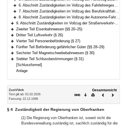
Bereich erweitern
6. Abschnitt Zuständigkeiten im Vollzug des Fahrlehrergesetzes, der Durchführungsverordnung zum Fahrlehrergesetz, der Fahrlehrer-Ausbildungsverordnung, der Fahrschüler-Ausbildungsordnung und der Fahrlehrer-Prüfungsverordnung (§§ 16–17)
Bereich erweitern
7. Abschnitt Zuständigkeiten im Vollzug des Berufskraftfahrerqualifikationsgesetzes (BKrFQG) (§§ 18–19)
Bereich erweitern
8. Abschnitt Zuständigkeiten im Vollzug der Autonome-Fahrzeuge-Genehmigungs-und-Betriebs-Verordnung (AFGBV) (§ 19a)
Bereich erweitern
9. Abschnitt Zuständigkeiten im Vollzug der Straßenverkehr-Fernlenk-Verordnung (StVFernLV) (§ 19b)
Bereich erweitern
Zweiter Teil Eisenbahnwesen (§§ 20–25)
Bereich erweitern
Dritter Teil Luftverkehr (§ 26)
Bereich erweitern
Vierter Teil Personenbeförderung (§ 27)
Bereich erweitern
Fünfter Teil Beförderung gefährlicher Güter (§§ 28–29)
Bereich erweitern
Sechster Teil Magnetschwebebahnwesen (§ 30)
Bereich erweitern
Siebter Teil Schlussbestimmungen (§ 31)
Bereich erweitern
[Schlussformel]
Anlage
Inhalt
ZustVVerk
Gesamtansicht
Text gilt ab: 01.02.2026
Download
Drucken
Vorheriges
Nächste
Fassung: 22.12.1998
Dokument
Dokume
§ 4
Zuständigkeit der Regierung von Oberfranken
(1) Die Regierung von Oberfranken ist, soweit nicht die
Bundesverwaltung zuständig ist, sachlich zuständig für die