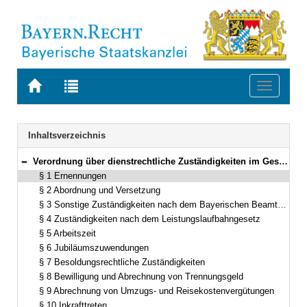
Zur
Zur
Toggle
Startseite
Trefferliste
navigati
von
der
BAYERN.RECHT
letzten
Navigation
Inhaltsverzeichnis
Suche
Verordnung über dienstrechtliche Zuständigkeiten im Geschäftsbereich des Bayerischen Staatsministeriums der Finanzen und für Heimat (StMFH-Zuständigkeitsverordnung – ZustV-FM) Vom 3. Januar 2011 (GVBl. S. 31) BayRS 2030-3-5-2-F (§§ 1–10)
Bereich reduzieren
§ 1 Ernennungen
§ 2 Abordnung und Versetzung
§ 3 Sonstige Zuständigkeiten nach dem Bayerischen Beamtengesetz und dem Bayerischen Richter- und Staatsanwaltsgesetz
§ 4 Zuständigkeiten nach dem Leistungslaufbahngesetz
§ 5 Arbeitszeit
§ 6 Jubiläumszuwendungen
§ 7 Besoldungsrechtliche Zuständigkeiten
§ 8 Bewilligung und Abrechnung von Trennungsgeld
§ 9 Abrechnung von Umzugs- und Reisekostenvergütungen
§ 10 Inkrafttreten