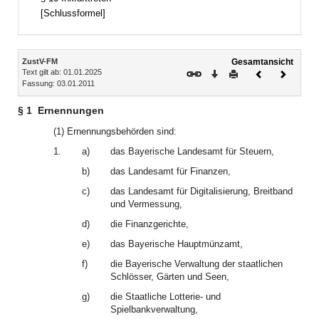
[Schlussformel]
Inhalt
ZustV-FM
Gesamtansicht
Text gilt ab: 01.01.2025
Download
Drucken
Vorheriges
Nächste
Fassung: 03.01.2011
Dokument
Dokume
§ 1
Ernennungen
(1) Ernennungsbehörden sind:
1.
a)
das Bayerische Landesamt für Steuern,
b)
das Landesamt für Finanzen,
c)
das Landesamt für Digitalisierung, Breitband
und Vermessung,
d)
die Finanzgerichte,
e)
das Bayerische Hauptmünzamt,
f)
die Bayerische Verwaltung der staatlichen
Schlösser, Gärten und Seen,
g)
die Staatliche Lotterie- und
Spielbankverwaltung,