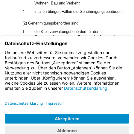
Wohnen, Bau und Verkehr,
4.
in allen übrigen Fällen die Genehmigungsbehörden.
(2) Genehmigungsbehörden sind:
1.
die Kreisverwaltungsbehörden für den
Gelegenheitsverkehr mit Personenkraftwagen in
Form von Ausflugsfahrten, Ferienziel-Reisen, Taxi-
und Mietwagenverkehr,
2.
in allen übrigen Fällen die Regierungen.
Bayern.de
BayernPortal
Datenschutz
Impressum
Barrierefreiheit
Hilfe
Kontakt