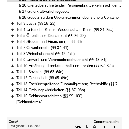
§ 16 Grenzüberschreitender Personenkraftverkehr nach der Verordnung (EG) Nr. 1073/2009
§ 17 Güterkraftverkehrsgesetz
§ 18 Gesetz zu dem Übereinkommen über sichere Container
Teil 3 Justiz (§§ 19–23)
Bereich erweitern
Teil 4 Unterricht, Kultus, Wissenschaft, Kunst (§§ 24–25a)
Bereich erweitern
Teil 5 Öffentliches Dienstrecht (§§ 26–32)
Bereich erweitern
Teil 6 Steuern und Finanzen (§§ 33–36)
Bereich erweitern
Teil 7 Gewerberecht (§§ 37–41)
Bereich erweitern
Teil 8 Wirtschaftsrecht (§§ 42–47b)
Bereich erweitern
Teil 9 Umwelt- und Verbraucherschutzrecht (§§ 48–51j)
Bereich erweitern
Teil 10 Ernährung, Landwirtschaft und Forsten (§§ 52–62a)
Bereich erweitern
Teil 11 Soziales (§§ 63–64c)
Bereich erweitern
Teil 12 Gesundheit (§§ 65–69c)
Bereich erweitern
Teil 13 Fachübergreifende Zuständigkeiten; Rechtshilfe (§§ 70–86)
Bereich erweitern
Teil 14 Ordnungswidrigkeiten (§§ 87–98a)
Bereich erweitern
Teil 15 Schlussvorschriften (§§ 99–100)
Bereich erweitern
[Schlussformel]
Inhalt
ZustV
Gesamtansicht
Text gilt ab: 01.02.2026
Download
Drucken
Vorheriges
Nächste