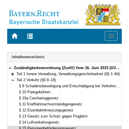
Zur
Zur
Toggle
Startseite
Trefferliste
navigati
von
der
BAYERN.RECHT
letzten
Navigation
Inhaltsverzeichnis
Suche
Zuständigkeitsverordnung (ZustV) Vom 16. Juni 2015 (GVBl. S. 184) BayRS 2015-1-1-V (§§ 1–100)
Bereich reduzieren
Teil 1 Innere Verwaltung, Verwaltungsgerichtsbarkeit (§§ 1–8d)
Bereich erweitern
Teil 2 Verkehr (§§ 9–18)
Bereich reduzieren
§ 9 Schadensbeseitigung und Entschädigung bei Verkehrszeichen
§ 10 Parkgebühren
§ 10a Carsharinggesetz
§ 11 Kraftfahrsachverständigengesetz
§ 12 Eisenbahnkreuzungsgesetz
§ 13 Gesetz zum Schutz gegen Fluglärm
§ 14 Luftverkehrsgesetz
§ 15 Personenbeförderungsgesetz