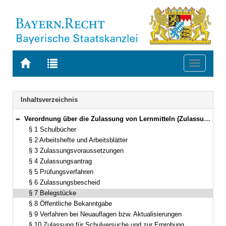
Zur
Zur
Toggle
Startseite
Trefferliste
navigati
von
der
BAYERN.RECHT
letzten
Navigation
Inhaltsverzeichnis
Suche
Verordnung über die Zulassung von Lernmitteln (Zulassungsverordnung – ZLV) Vom 17. November 2008 (GVBl. S. 902) BayRS 2230-3-1-1-K (§§ 1–11)
Bereich reduzieren
§ 1 Schulbücher
§ 2 Arbeitshefte und Arbeitsblätter
§ 3 Zulassungsvoraussetzungen
§ 4 Zulassungsantrag
§ 5 Prüfungsverfahren
§ 6 Zulassungsbescheid
§ 7 Belegstücke
§ 8 Öffentliche Bekanntgabe
§ 9 Verfahren bei Neuauflagen bzw. Aktualisierungen
§ 10 Zulassung für Schulversuche und zur Erprobung