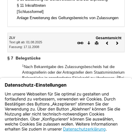
§ 11 Inkrafttreten
[Schlussformel]
Anlage Erweiterung des Geltungsbereichs von Zulassungen
Inhalt
ZLV
Gesamtansicht
Text gilt ab: 01.08.2025
Download
Drucken
Vorheriges
Nächste
Fassung: 17.11.2008
Dokument
Dokume
§ 7
Belegstücke
1
Nach Bekanntgabe des Zulassungsbescheids hat die
Antragstellerin oder der Antragsteller dem Staatsministerium
2
Belegstücke in angeforderter Stückzahl zu überlassen.
Bei
3
digitalen Lernmitteln sind das Datenträger.
Sie oder er hat
gleichzeitig zu versichern, dass die Belegstücke mit den
Prüfstücken, die Gegenstand des Zulassungsbescheids
sind, inhaltlich übereinstimmen.
Bayern.de
BayernPortal