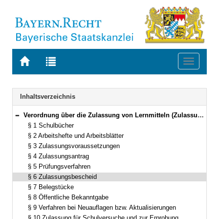
Zur
Zur
Toggle
Startseite
Trefferliste
navigati
von
der
BAYERN.RECHT
letzten
Navigation
Inhaltsverzeichnis
Suche
Verordnung über die Zulassung von Lernmitteln (Zulassungsverordnung – ZLV) Vom 17. November 2008 (GVBl. S. 902) BayRS 2230-3-1-1-K (§§ 1–11)
Bereich reduzieren
§ 1 Schulbücher
§ 2 Arbeitshefte und Arbeitsblätter
§ 3 Zulassungsvoraussetzungen
§ 4 Zulassungsantrag
§ 5 Prüfungsverfahren
§ 6 Zulassungsbescheid
§ 7 Belegstücke
§ 8 Öffentliche Bekanntgabe
§ 9 Verfahren bei Neuauflagen bzw. Aktualisierungen
§ 10 Zulassung für Schulversuche und zur Erprobung