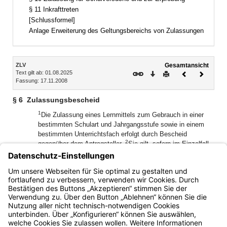
§ 11 Inkrafttreten
[Schlussformel]
Anlage Erweiterung des Geltungsbereichs von Zulassungen
Inhalt
ZLV
Gesamtansicht
Text gilt ab: 01.08.2025
Download
Drucken
Vorheriges
Nächste
Fassung: 17.11.2008
Dokument
Dokume
§ 6
Zulassungsbescheid
1
Die Zulassung eines Lernmittels zum Gebrauch in einer
bestimmten Schulart und Jahrgangsstufe sowie in einem
bestimmten Unterrichtsfach erfolgt durch Bescheid
2
gegenüber dem Antragsteller.
Sie gilt, sofern im Einzelfall
nicht ausdrücklich etwas anderes bestimmt ist, nach
Maßgabe der
Anlage
zu dieser Verordnung auch als
Zulassung für eine andere Schulart und Jahrgangsstufe
sowie für ein anderes Unterrichtsfach.
Bayern.de