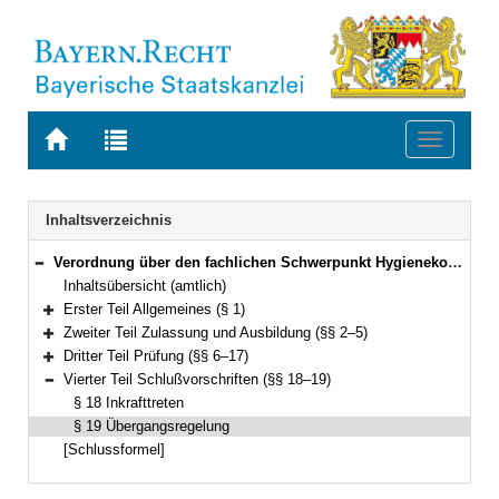
Zur
Zur
Toggle
Startseite
Trefferliste
navigati
von
der
BAYERN.RECHT
letzten
Navigation
Inhaltsverzeichnis
Suche
Verordnung über den fachlichen Schwerpunkt Hygienekontrolldienst in der Fachlaufbahn Gesundheit (FachV-HygKontrD) Vom 9. September 1990 (GVBl. S. 463) BayRS 2038-3-2-15-I (§§ 1–19)
Bereich reduzieren
Inhaltsübersicht (amtlich)
Erster Teil Allgemeines (§ 1)
Bereich erweitern
Zweiter Teil Zulassung und Ausbildung (§§ 2–5)
Bereich erweitern
Dritter Teil Prüfung (§§ 6–17)
Bereich erweitern
Vierter Teil Schlußvorschriften (§§ 18–19)
Bereich reduzieren
§ 18 Inkrafttreten
§ 19 Übergangsregelung
[Schlussformel]