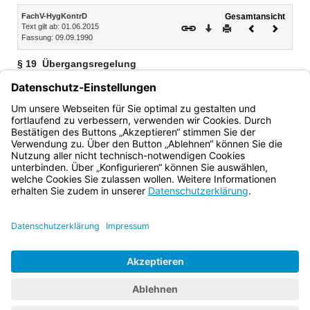
Inhalt
FachV-HygKontrD
Gesamtansicht
Text gilt ab: 01.06.2015
Download
Drucken
Vorheriges
Nächste
Fassung: 09.09.1990
Dokument
Dokume
§ 19
Übergangsregelung
Abweichend von § 2 kann bis 31. August 2015 in das
Beamtenverhältnis auf Probe auch eingestellt werden, wer
die Ausbildung und Prüfung noch nach den bis 31. Mai 2015
geltenden Vorschriften abgelegt hat.
Bayern.de
BayernPortal
Datenschutz
Impressum
Barrierefreiheit
Hilfe
Kontakt
Kontrastwechsel