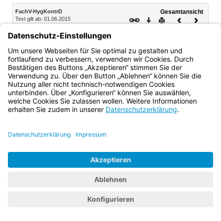
Inhalt
FachV-HygKontrD
Gesamtansicht
Text gilt ab: 01.06.2015
Download
Drucken
Vorheriges
Nächste
Fassung: 09.09.1990
Dokument
Dokume
§ 18
Inkrafttreten
Diese Verordnung tritt am 1. November 1990 in Kraft.
Bayern.de
BayernPortal
Datenschutz
Impressum
Barrierefreiheit
Hilfe
Kontakt
Kontrastwechsel
Schriftgröße