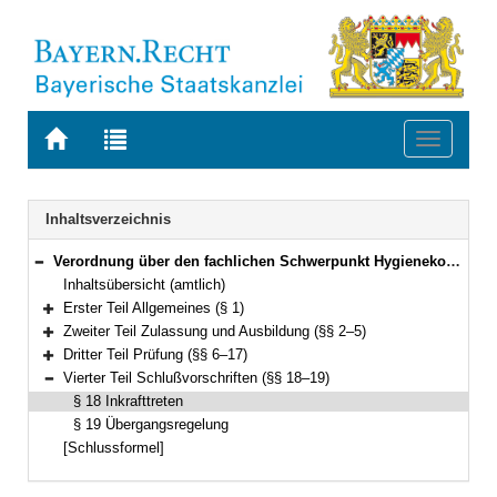
Zur
Zur
Toggle
Startseite
Trefferliste
navigati
von
der
BAYERN.RECHT
letzten
Navigation
Inhaltsverzeichnis
Suche
Verordnung über den fachlichen Schwerpunkt Hygienekontrolldienst in der Fachlaufbahn Gesundheit (FachV-HygKontrD) Vom 9. September 1990 (GVBl. S. 463) BayRS 2038-3-2-15-I (§§ 1–19)
Bereich reduzieren
Inhaltsübersicht (amtlich)
Erster Teil Allgemeines (§ 1)
Bereich erweitern
Zweiter Teil Zulassung und Ausbildung (§§ 2–5)
Bereich erweitern
Dritter Teil Prüfung (§§ 6–17)
Bereich erweitern
Vierter Teil Schlußvorschriften (§§ 18–19)
Bereich reduzieren
§ 18 Inkrafttreten
§ 19 Übergangsregelung
[Schlussformel]